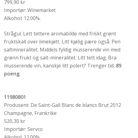
799,90 kr
Importør: Winemarket
Alkohol: 12.00%.
Strågul. Lett tettere aromabilde med friskt grønt
fruktskall over limekjøtt. Litt kjølig pære også. Pen
saltmineralitet. Middels fyldig musserende vin med
grønn frukt og salt-mineralitet. Litt tett idag. Bra
musserende vin, kanskje litt polert? Trenger tid.
89
poeng.
11980801
Produsent: De Saint-Gall Blanc de blancs Brut 2012
Champagne, Frankrike
520,30 kr
Importør: Servco
Alkohol: 12.00%.