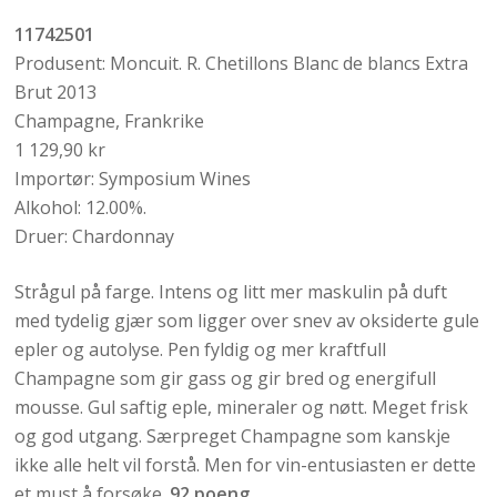
11742501
Produsent: Moncuit. R. Chetillons Blanc de blancs Extra
Brut 2013
Champagne, Frankrike
1 129,90 kr
Importør: Symposium Wines
Alkohol: 12.00%.
Druer: Chardonnay
Strågul på farge. Intens og litt mer maskulin på duft
med tydelig gjær som ligger over snev av oksiderte gule
epler og autolyse. Pen fyldig og mer kraftfull
Champagne som gir gass og gir bred og energifull
mousse. Gul saftig eple, mineraler og nøtt. Meget frisk
og god utgang. Særpreget Champagne som kanskje
ikke alle helt vil forstå. Men for vin-entusiasten er dette
et must å forsøke.
92 poeng.