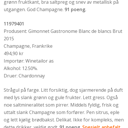
grønn fruktkant, bra saltpreg og snev av metallisk på
utgangen. God Champagne.
91 poeng.
11979401
Produsent: Gimonnet Gastronome Blanc de blancs Brut
2015
Champagne, Frankrike
494,90 kr
Importør: Winetailor as
Alkohol: 12.50%.
Druer: Chardonnay
Strågul på farge. Litt forsiktig, dog sjarmerende på duft
med lys slank grønn og gule frukter. Lett gress. Også
noe saltmineralitet som pirrer. Middels fyldig, frisk og
uttalt slank Champagne som forfører. Pen sitrus, eple
og lett kjølig brødbakst. Delikat. Ikke for kompleks, men
dette drikker veldig godt.
91 poeng.
Spesielt anbefalt.