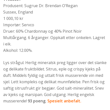
Produsent: Sugrue Dr. Brendan O’Regan
Sussex, England
1 000,10 kr
Importør: Servco
Druer: 60% Chardonnay og 40% Pinot Noir
Multiårgang. 6 årganger. Oppkalt etter onkelen. Lagret
i eik.
Alkohol: 12.00%.
Lys strågul. Herlig mineralsk preg ligger over det slanke
og delikate fruktbildet. Sitrus, eple og crispy kjeks på
duft. Middels fyldig og uttalt frisk musserende vin med
sjel. Lett kompleks og delikat munnfølelse. Pen frisk og
saftig sitrusfrukt gir begjær. God salt-mineralitet. Snev
av kjeks og marsipan. God utgang. Herlig engelsk
musserende!
93 poeng.
Spesielt anbefalt.