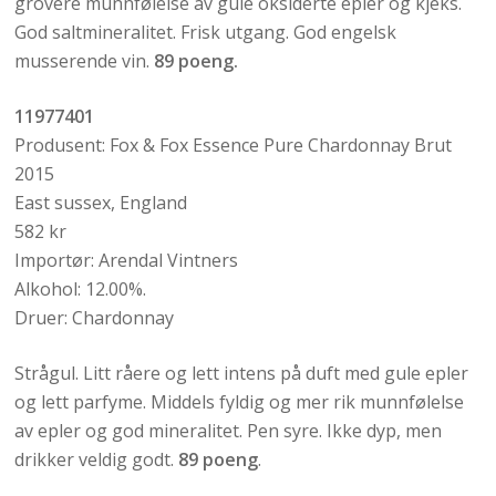
grovere munnfølelse av gule oksiderte epler og kjeks.
God saltmineralitet. Frisk utgang. God engelsk
musserende vin.
89 poeng.
11977401
Produsent: Fox & Fox Essence Pure Chardonnay Brut
2015
East sussex, England
582 kr
Importør: Arendal Vintners
Alkohol: 12.00%.
Druer: Chardonnay
Strågul. Litt råere og lett intens på duft med gule epler
og lett parfyme. Middels fyldig og mer rik munnfølelse
av epler og god mineralitet. Pen syre. Ikke dyp, men
drikker veldig godt.
89 poeng
.