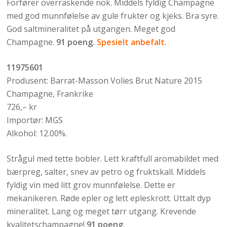
Forfører overraskende nok. Middels fyldig Champagne
med god munnfølelse av gule frukter og kjeks. Bra syre.
God saltmineralitet på utgangen. Meget god
Champagne.
91 poeng.
Spesielt anbefalt.
11975601
Produsent: Barrat-Masson Volies Brut Nature 2015
Champagne, Frankrike
726,– kr
Importør: MGS
Alkohol: 12.00%.
Strågul med tette bobler. Lett kraftfull aromabildet med
bærpreg, salter, snev av petro og fruktskall. Middels
fyldig vin med litt grov munnfølelse. Dette er
mekanikeren. Røde epler og lett epleskrott. Uttalt dyp
mineralitet. Lang og meget tørr utgang. Krevende
kvalitetschampagne!
91 poeng.