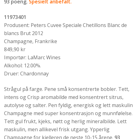
93 poeng.
Spesielt anbefalt.
11973401
Produsent: Peters Cuvee Speciale Chetillons Blanc de
blancs Brut 2012
Champagne, Frankrike
849,90 kr
Importør: LaMarc Wines
Alkohol: 12.00%.
Druer: Chardonnay
Strågul på farge. Pene små konsentrerte bobler. Tett,
intens og Crisp aromabilde med konsentrert sitrus,
autolyse og salter. Pen fyldig, energisk og lett maskulin
Champagne med super konsentrasjon og munnfølelse.
Tett gul frukt, kjeks, nøtt og herlig mineralbilde. Lett
maskulin, men allikevel frisk utgang. Ypperlig
Champagne for kjelleren de neste 10-15 årene.
93