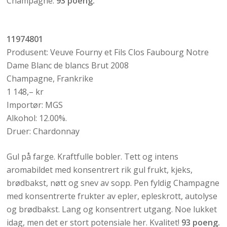
Champagne.
93 poeng.
11974801
Produsent: Veuve Fourny et Fils Clos Faubourg Notre
Dame Blanc de blancs Brut 2008
Champagne, Frankrike
1 148,– kr
Importør: MGS
Alkohol: 12.00%.
Druer: Chardonnay
Gul på farge. Kraftfulle bobler. Tett og intens
aromabildet med konsentrert rik gul frukt, kjeks,
brødbakst, nøtt og snev av sopp. Pen fyldig Champagne
med konsentrerte frukter av epler, epleskrott, autolyse
og brødbakst. Lang og konsentrert utgang. Noe lukket
idag, men det er stort potensiale her. Kvalitet!
93 poeng.