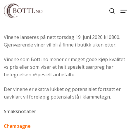
Skip
Men
to
search
Close
main
Menu
content
Vinene lanseres på nett torsdag 19. juni 2020 kl 0800.
Gjenværende viner vil bli å finne i butikk uken etter.
Vinene som Botti.no mener er meget gode kjøp kvalitet
vs pris eller som viser et helt spesielt særpreg har
betegnelsen «Spesielt anbefalt».
Der vinene er ekstra lukket og potensialet fortsatt er
uavklart vil foreløpig potensial stå i klammetegn.
Smaksnotater
Champagne