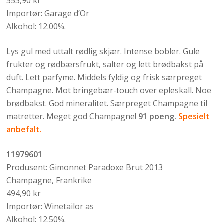
553,90 kr
Importør: Garage d’Or
Alkohol: 12.00%.
Lys gul med uttalt rødlig skjær. Intense bobler. Gule
frukter og rødbærsfrukt, salter og lett brødbakst på
duft. Lett parfyme. Middels fyldig og frisk særpreget
Champagne. Mot bringebær-touch over epleskall. Noe
brødbakst. God mineralitet. Særpreget Champagne til
matretter. Meget god Champagne!
91 poeng.
Spesielt
anbefalt.
11979601
Produsent: Gimonnet Paradoxe Brut 2013
Champagne, Frankrike
494,90 kr
Importør: Winetailor as
Alkohol: 12.50%.