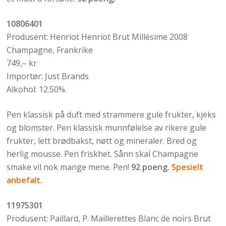
10806401
Produsent: Henriot Henriot Brut Millésime 2008
Champagne, Frankrike
749,– kr
Importør: Just Brands
Alkohol: 12.50%.
Pen klassisk på duft med strammere gule frukter, kjeks
og blomster. Pen klassisk munnfølelse av rikere gule
frukter, lett brødbakst, nøtt og mineraler. Bred og
herlig mousse. Pen friskhet. Sånn skal Champagne
smake vil nok mange mene. Pen!
92 poeng.
Spesielt
anbefalt.
11975301
Produsent: Paillard, P. Maillerettes Blanc de noirs Brut