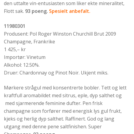
den uttalte vin-entusiasten som liker ekte mineralitet,
Flott sak.
93 poeng.
Spesielt anbefalt.
11980301
Produsent: Pol Roger Winston Churchill Brut 2009
Champagne, Frankrike
1 425,– kr
Importør: Vinetum
Alkohol: 12.50%.
Druer: Chardonnay og Pinot Noir. Ukjent miks.
Mørkere strågul med konsentrerte bobler. Tett og lett
kraftfull aromabildet med sitrus, eple, dyp salthet og
med sjarmerende feminine dufter. Pen frisk
champagne som forfører med energisk lys gul frukt,
kjeks og herlig dyp salthet. Raffinert. God og lang
utgang med denne pene saltfinishen. Super