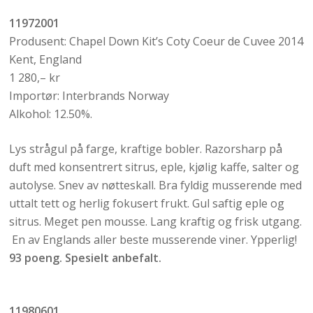
11972001
Produsent: Chapel Down Kit’s Coty Coeur de Cuvee 2014
Kent, England
1 280,– kr
Importør: Interbrands Norway
Alkohol: 12.50%.
Lys strågul på farge, kraftige bobler. Razorsharp på
duft med konsentrert sitrus, eple, kjølig kaffe, salter og
autolyse. Snev av nøtteskall. Bra fyldig musserende med
uttalt tett og herlig fokusert frukt. Gul saftig eple og
sitrus. Meget pen mousse. Lang kraftig og frisk utgang.
En av Englands aller beste musserende viner. Ypperlig!
93 poeng.
Spesielt anbefalt.
11980601