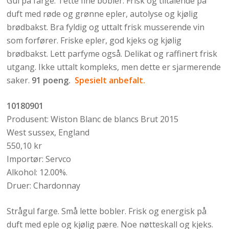
Gul på farge. Tette fine bobler. Frisk og tiltalende på
duft med røde og grønne epler, autolyse og kjølig
brødbakst. Bra fyldig og uttalt frisk musserende vin
som forfører. Friske epler, god kjeks og kjølig
brødbakst. Lett parfyme også. Delikat og raffinert frisk
utgang. Ikke uttalt kompleks, men dette er sjarmerende
saker.
91 poeng.
Spesielt anbefalt.
10180901
Produsent: Wiston Blanc de blancs Brut 2015
West sussex, England
550,10 kr
Importør: Servco
Alkohol: 12.00%.
Druer: Chardonnay
Strågul farge. Små lette bobler. Frisk og energisk på
duft med eple og kjølig pære. Noe nøtteskall og kjeks.