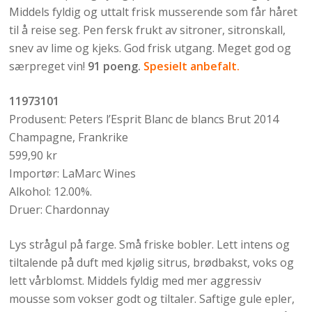
Middels fyldig og uttalt frisk musserende som får håret
til å reise seg. Pen fersk frukt av sitroner, sitronskall,
snev av lime og kjeks. God frisk utgang. Meget god og
særpreget vin!
91 poeng.
Spesielt anbefalt.
11973101
Produsent: Peters l’Esprit Blanc de blancs Brut 2014
Champagne, Frankrike
599,90 kr
Importør: LaMarc Wines
Alkohol: 12.00%.
Druer: Chardonnay
Lys strågul på farge. Små friske bobler. Lett intens og
tiltalende på duft med kjølig sitrus, brødbakst, voks og
lett vårblomst. Middels fyldig med mer aggressiv
mousse som vokser godt og tiltaler. Saftige gule epler,