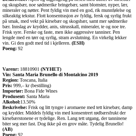
og skogsbær, noe sødmerike bringebær, samt blomster, nyper, lær,
mineraler og nøtter. Pent fyldig vin med en god, rik munnfølelse og
silkeaktig tekstur. Flott konsentrasjon av fyldig, fersk og syrlig frukt
på smak, med vekt på kirsebær og skogsbær, samt mer sødmerike
bær. Innslag av krydder, anis, sitrusskall, mineraler, te og noe tre.
Frisk syre. Ferske og faste, men ikke aggressive tanniner. Pen
lengde med en tørr og syrlig, stram avslutning. En virkelig lekker
vin. Gi den godt med tid i kjelleren.
(ESH)
Poeng:
92
Varenr:
18810901
(NYHET)
Vin:
Santa Maria Brunello di Montalcino 2019
Region:
Toscana, Italia
Pris:
999,– kr (bestilling)
Importør:
Bona Fide Wines
Produsent:
Santa Maria
Alkohol:
13.50%
Beskrivelse:
Frisk og litt tyngre i aromaene med tett kirsebær, damp
og krydder. Middels fyldig vin med konsentrert rødbærsfrukt der
kirsebærstonene er tydelige. Ren. Lang tett utgang, der tanninene
biter seg mer fast. Dog ikke på en grov måte. Tydelig Brunello!
(AB)
Poeng:
92