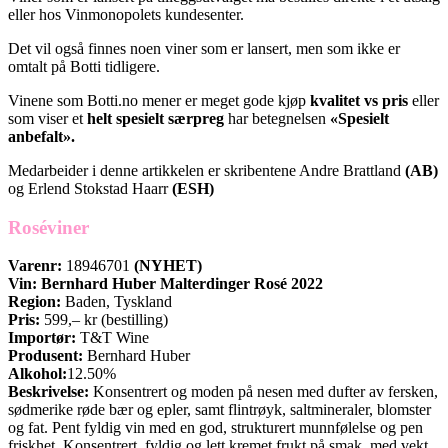
eller hos Vinmonopolets kundesenter.
Det vil også finnes noen viner som er lansert, men som ikke er
omtalt på Botti tidligere.
Vinene som Botti.no mener er meget gode kjøp
kvalitet vs pris
eller
som viser et
helt spesielt særpreg
har betegnelsen
«Spesielt
anbefalt».
Medarbeider i denne artikkelen er skribentene Andre Brattland
(AB)
og Erlend Stokstad Haarr
(ESH)
Roséviner
Varenr:
18946701
(NYHET)
Vin: Bernhard Huber Malterdinger Rosé 2022
Region:
Baden, Tyskland
Pris:
599,– kr (bestilling)
Importør:
T&T Wine
Produsent:
Bernhard Huber
Alkohol:
12.50%
Beskrivelse:
Konsentrert og moden på nesen med dufter av fersken,
sødmerike røde bær og epler, samt flintrøyk, saltmineraler, blomster
og fat. Pent fyldig vin med en god, strukturert munnfølelse og pen
friskhet. Konsentrert, fyldig og lett kremet frukt på smak, med vekt