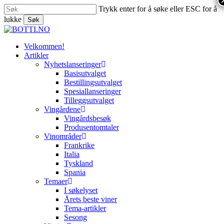
Skip
Trykk enter for å søke eller ESC for å
to
lukke
Søk
main
Close
content
Search
search
Menu
Velkommen!
Artikler
Nyhetslanseringer
Basisutvalget
Bestillingsutvalget
Spesiallanseringer
Tilleggsutvalget
Vingårdene
Vingårdsbesøk
Produsentomtaler
Vinområder
Frankrike
Italia
Tyskland
Spania
Temaer
I søkelyset
Årets beste viner
Tema-artikler
Sesong