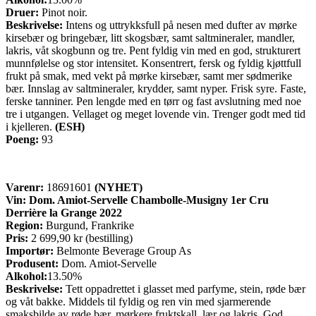
Druer:
Pinot noir.
Beskrivelse:
Intens og uttrykksfull på nesen med dufter av mørke
kirsebær og bringebær, litt skogsbær, samt saltmineraler, mandler,
lakris, våt skogbunn og tre. Pent fyldig vin med en god, strukturert
munnfølelse og stor intensitet. Konsentrert, fersk og fyldig kjøttfull
frukt på smak, med vekt på mørke kirsebær, samt mer sødmerike
bær. Innslag av saltmineraler, krydder, samt nyper. Frisk syre. Faste,
ferske tanniner. Pen lengde med en tørr og fast avslutning med noe
tre i utgangen. Vellaget og meget lovende vin. Trenger godt med tid
i kjelleren.
(ESH)
Poeng:
93
Varenr:
18691601
(NYHET)
Vin:
Dom. Amiot-Servelle Chambolle-Musigny 1er Cru
Derrière la Grange 2022
Region:
Burgund, Frankrike
Pris:
2 699,90 kr (bestilling)
Importør:
Belmonte Beverage Group As
Produsent:
Dom. Amiot-Servelle
Alkohol:
13.50%
Beskrivelse:
Tett oppadrettet i glasset med parfyme, stein, røde bær
og våt bakke. Middels til fyldig og ren vin med sjarmerende
smaksbilde av røde bær, mørkere fruktskall, lær og lakris. God