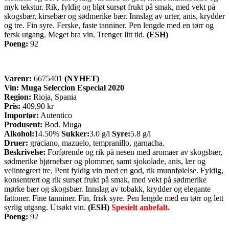
myk tekstur. Rik, fyldig og bløt sursøt frukt på smak, med vekt på
skogsbær, kirsebær og sødmerike bær. Innslag av urter, anis, krydder
og tre. Fin syre. Ferske, faste tanniner. Pen lengde med en tørr og
fersk utgang. Meget bra vin. Trenger litt tid.
(ESH)
Poeng:
92
Varenr:
6675401
(NYHET)
Vin: Muga Seleccion Especial 2020
Region:
Rioja, Spania
Pris:
409,90 kr
Importør:
Autentico
Produsent:
Bod. Muga
Alkohol:
14.50%
Sukker:
3.0 g/l
Syre:
5.8 g/l
Druer:
graciano, mazuelo, tempranillo, garnacha.
Beskrivelse:
Forførende og rik på nesen med aromaer av skogsbær,
sødmerike bjørnebær og plommer, samt sjokolade, anis, lær og
velintegrert tre. Pent fyldig vin med en god, rik munnfølelse. Fyldig,
konsentrert og rik sursøt frukt på smak, med vekt på sødmerike
mørke bær og skogsbær. Innslag av tobakk, krydder og elegante
fattoner. Fine tanniner. Fin, frisk syre. Pen lengde med en tørr og lett
syrlig utgang. Utsøkt vin.
(ESH)
Spesielt anbefalt.
Poeng:
92