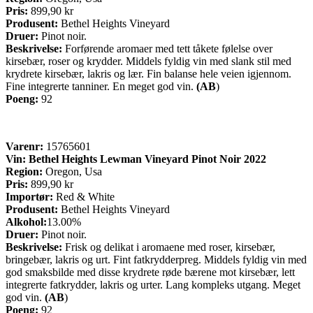
Pris:
899,90 kr
Produsent:
Bethel Heights Vineyard
Druer:
Pinot noir.
Beskrivelse:
Forførende aromaer med tett tåkete følelse over
kirsebær, roser og krydder. Middels fyldig vin med slank stil med
krydrete kirsebær, lakris og lær. Fin balanse hele veien igjennom.
Fine integrerte tanniner. En meget god vin.
(AB
)
Poeng:
92
Varenr:
15765601
Vin:
Bethel Heights Lewman Vineyard Pinot Noir 2022
Region:
Oregon, Usa
Pris:
899,90 kr
Importør:
Red & White
Produsent:
Bethel Heights Vineyard
Alkohol:
13.00%
Druer:
Pinot noir.
Beskrivelse:
Frisk og delikat i aromaene med roser, kirsebær,
bringebær, lakris og urt. Fint fatkrydderpreg. Middels fyldig vin med
god smaksbilde med disse krydrete røde bærene mot kirsebær, lett
integrerte fatkrydder, lakris og urter. Lang kompleks utgang. Meget
god vin.
(AB
)
Poeng:
92