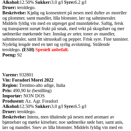
Alkohol:
12.50%
Sukker:
3.0 g/l
Syre:
6.2 g/l
Druer:
teroldego.
Beskrivelse:
Kjølig og konsentrert på nesen med dufter av moreller
og plommer, samt mandler, lilla blomster, lær og saltmineraler.
Middels fyldig vin med en utpreget god munnfølelse. Saftig, fersk
og transparent sursøt frukt på smak, med vekt på skogsbær og mer
sødmerike mørkerøde bær. Innslag av urter, toner av mandler,
saltmineraler, samt litt sitrusskall og pepper. Frisk syre. Fine tanniner.
Nydelig lengde med en tørr og syrlig avslutning. Strålende
teroldego.
(ESH)
Spesielt anbefalt.
Poeng:
92
Varenr:
932801
Vin: Foradori Morei 2022
Region:
Trentino-alto adige, Italia
Pris:
490,90 kr (bestilling)
Importør:
NON DOS
Produsent:
Az. Agr. Foradori
Alkohol:
12.50%
Sukker:
3.0 g/l
Syre:
6.5 g/l
Druer:
teroldego.
Beskrivelse:
Intens, men tiltalende på nesen med aromaer av
bjørnebær og mørke kirsebær, noe sødmerike røde bær, samt anis,
lær og mandler. Snev av lilla blomster. Middels fyldig vin med en