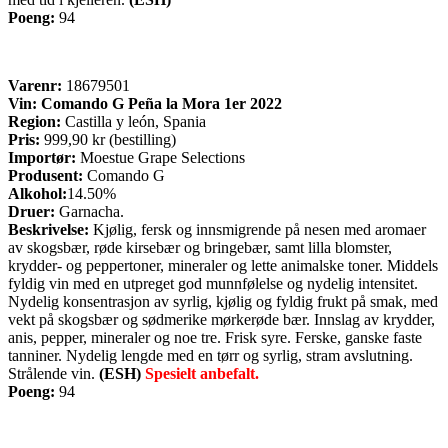
Poeng:
94
Varenr:
18679501
Vin: Comando G Peña la Mora 1er 2022
Region:
Castilla y león, Spania
Pris:
999,90 kr (bestilling)
Importør:
Moestue Grape Selections
Produsent:
Comando G
Alkohol:
14.50%
Druer:
Garnacha.
Beskrivelse:
Kjølig, fersk og innsmigrende på nesen med aromaer
av skogsbær, røde kirsebær og bringebær, samt lilla blomster,
krydder- og peppertoner, mineraler og lette animalske toner. Middels
fyldig vin med en utpreget god munnfølelse og nydelig intensitet.
Nydelig konsentrasjon av syrlig, kjølig og fyldig frukt på smak, med
vekt på skogsbær og sødmerike mørkerøde bær. Innslag av krydder,
anis, pepper, mineraler og noe tre. Frisk syre. Ferske, ganske faste
tanniner. Nydelig lengde med en tørr og syrlig, stram avslutning.
Strålende vin.
(ESH)
Spesielt anbefalt.
Poeng:
94