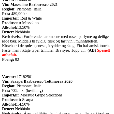
Vin:
Massolino Barbaresco 2021
Region:
Piemonte, Italia
Pris:
489,90 kr
Importør:
Red & White
Produsent:
Massolino
Alkohol:
13.50%
Druer:
Nebbiolo.
Beskrivelse:
Forførende i aromaene med roser, parfyme og deilige
røde bær. Middels til fyldig, frisk og fast vin i munnfølelsen.
Kirsebær i de rødes tjeneste, krydder og skog. Fin balsamisk touch.
Faste, men riktige typer tanniner. Bra syre. Topp vin.
(AB
)
Spesielt
anbefalt.
Poeng:
92
Varenr:
17182501
Vin: Scarpa Barbaresco Tettimorra 2020
Region:
Piemonte, Italia
Pris:
735,– kr (bestilling)
Importør:
Moestue Grape Selections
Produsent:
Scarpa
Alkohol:
14.50%
Druer:
Nebbiolo.
Beskrivelse:
Åpen og tilgjengelig på nesen med dufter av kirsebær