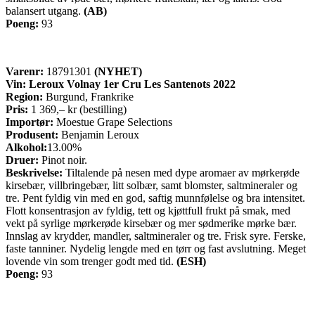
balansert utgang.
(AB)
Poeng:
93
Varenr:
18791301
(NYHET)
Vin: Leroux Volnay 1er Cru Les Santenots 2022
Region:
Burgund, Frankrike
Pris:
1 369,– kr (bestilling)
Importør:
Moestue Grape Selections
Produsent:
Benjamin Leroux
Alkohol:
13.00%
Druer:
Pinot noir.
Beskrivelse:
Tiltalende på nesen med dype aromaer av mørkerøde
kirsebær, villbringebær, litt solbær, samt blomster, saltmineraler og
tre. Pent fyldig vin med en god, saftig munnfølelse og bra intensitet.
Flott konsentrasjon av fyldig, tett og kjøttfull frukt på smak, med
vekt på syrlige mørkerøde kirsebær og mer sødmerike mørke bær.
Innslag av krydder, mandler, saltmineraler og tre. Frisk syre. Ferske,
faste tanniner. Nydelig lengde med en tørr og fast avslutning. Meget
lovende vin som trenger godt med tid.
(ESH)
Poeng:
93