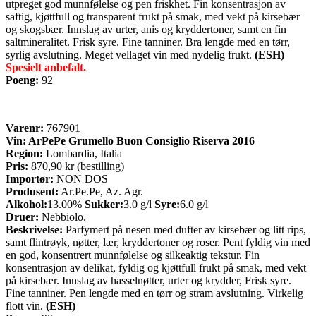
utpreget god munnfølelse og pen friskhet. Fin konsentrasjon av
saftig, kjøttfull og transparent frukt på smak, med vekt på kirsebær
og skogsbær. Innslag av urter, anis og kryddertoner, samt en fin
saltmineralitet. Frisk syre. Fine tanniner. Bra lengde med en tørr,
syrlig avslutning. Meget vellaget vin med nydelig frukt.
(ESH)
Spesielt anbefalt.
Poeng:
92
Varenr:
767901
Vin: ArPePe Grumello Buon Consiglio Riserva 2016
Region:
Lombardia, Italia
Pris:
870,90 kr (bestilling)
Importør:
NON DOS
Produsent:
Ar.Pe.Pe, Az. Agr.
Alkohol:
13.00%
Sukker:
3.0 g/l
Syre:
6.0 g/l
Druer:
Nebbiolo.
Beskrivelse:
Parfymert på nesen med dufter av kirsebær og litt rips,
samt flintrøyk, nøtter, lær, kryddertoner og roser. Pent fyldig vin med
en god, konsentrert munnfølelse og silkeaktig tekstur. Fin
konsentrasjon av delikat, fyldig og kjøttfull frukt på smak, med vekt
på kirsebær. Innslag av hasselnøtter, urter og krydder, Frisk syre.
Fine tanniner. Pen lengde med en tørr og stram avslutning. Virkelig
flott vin.
(ESH)