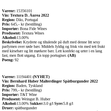
Varenr:
15356101
Vin:
Textura D. Áurea 2022
Region:
Dão, Portugal
Pris:
645,– kr (bestilling)
Importør:
Bona Fide Wines
Produsent:
Textura Wines
Alkohol:
13.00%
Beskrivelse:
Krydrete og tiltalende på duft med denne litt sexy
parfymen over røde bær. Middels fyldig og frisk vin med tett frukt
med kirsebær og litt mørkere bær. Lett konfekt og urter i en lang
fast, men flott utgang. En topp portugiser.
(AB)
Poeng:
92
Varenr:
11194401
(NYHET)
Vin: Bernhard Huber Malterdinger Spätburgunder 2022
Region:
Baden, Tyskland
Pris:
799,– kr (bestilling)
Importør:
T&T Wine
Produsent:
Weingut B. Huber
Alkohol:
13.00%
Sukker:
3.0 g/l
Syre:
5.8 g/l
Druer:
spätburgunder