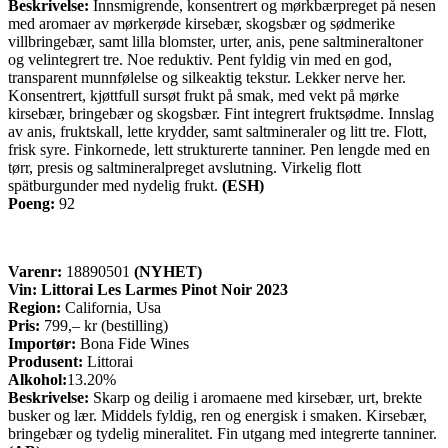
Beskrivelse:
Innsmigrende, konsentrert og mørkbærpreget på nesen
med aromaer av mørkerøde kirsebær, skogsbær og sødmerike
villbringebær, samt lilla blomster, urter, anis, pene saltmineraltoner
og velintegrert tre. Noe reduktiv. Pent fyldig vin med en god,
transparent munnfølelse og silkeaktig tekstur. Lekker nerve her.
Konsentrert, kjøttfull sursøt frukt på smak, med vekt på mørke
kirsebær, bringebær og skogsbær. Fint integrert fruktsødme. Innslag
av anis, fruktskall, lette krydder, samt saltmineraler og litt tre. Flott,
frisk syre. Finkornede, lett strukturerte tanniner. Pen lengde med en
tørr, presis og saltmineralpreget avslutning. Virkelig flott
spätburgunder med nydelig frukt.
(ESH)
Poeng:
92
Varenr:
18890501
(NYHET)
Vin: Littorai Les Larmes Pinot Noir 2023
Region:
California, Usa
Pris:
799,– kr (bestilling)
Importør:
Bona Fide Wines
Produsent:
Littorai
Alkohol:
13.20%
Beskrivelse:
Skarp og deilig i aromaene med kirsebær, urt, brekte
busker og lær. Middels fyldig, ren og energisk i smaken. Kirsebær,
bringebær og tydelig mineralitet. Fin utgang med integrerte tanniner.