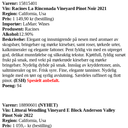
Varenr:
15815401
Vin: Racines La Rinconada Vineyard Pinot Noir 2021
Region:
California, Usa
Pris:
1 149,90 kr (bestilling)
Importør:
LaMarc Wines
Produsent:
Racines
Alkohol:
12.90%
Beskrivelse:
Elegant og innsmigrende på nesen med aromaer av
skogsbær, bringebær og mørke kirsebær, samt roser, tørkede urter,
kalkmineraler og elegante fattoner. Pent fyldig vin med en utpreget
god, delikat munnfølelse og silkeaktig tekstur. Kjøttfull, fyldig sursøt
frukt på smak, med vekt på mørkerøde kirsebær og mørke
bringebær. Nydelig dybde på smak. Innslag av kryddertoner, anis,
saltmineraler og tre. Frisk syre. Fine, elegante tanniner. Nydelig
lengde med en tørr og syrlig avslutning. Særdeles raffinert og flott
pinot.
(ESH)
Spesielt anbefalt.
Poeng:
94
Varenr:
18890601
(NYHET)
Vin:
Littorai Wendling Vineyard E Block Anderson Valley
Pinot Noir 2022
Region:
California, Usa
Pris:
1 059,– kr (bestilling)