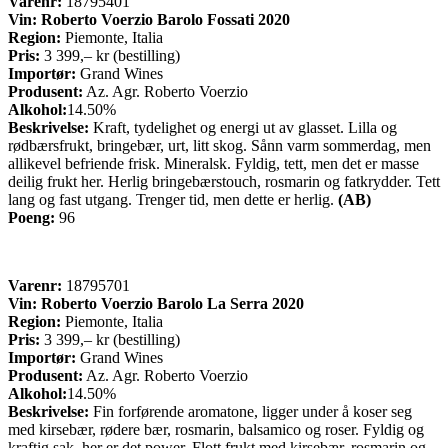
Varenr:
18795401
Vin:
Roberto Voerzio Barolo Fossati 2020
Region:
Piemonte, Italia
Pris:
3 399,– kr (bestilling)
Importør:
Grand Wines
Produsent:
Az. Agr. Roberto Voerzio
Alkohol:
14.50%
Beskrivelse:
Kraft, tydelighet og energi ut av glasset. Lilla og
rødbærsfrukt, bringebær, urt, litt skog. Sånn varm sommerdag, men
allikevel befriende frisk. Mineralsk. Fyldig, tett, men det er masse
deilig frukt her. Herlig bringebærstouch, rosmarin og fatkrydder. Tett
lang og fast utgang. Trenger tid, men dette er herlig.
(AB)
Poeng:
96
Varenr:
18795701
Vin:
Roberto Voerzio Barolo La Serra 2020
Region:
Piemonte, Italia
Pris:
3 399,– kr (bestilling)
Importør:
Grand Wines
Produsent:
Az. Agr. Roberto Voerzio
Alkohol:
14.50%
Beskrivelse:
Fin forførende aromatone, ligger under å koser seg
med kirsebær, rødere bær, rosmarin, balsamico og roser. Fyldig og
kraftig sak, her er det power. Flott frukt med kirsebær, rosmarin og