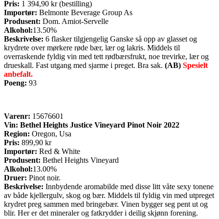
Pris:
1 394,90 kr (bestilling)
Importør:
Belmonte Beverage Group As
Produsent:
Dom. Amiot-Servelle
Alkohol:
13.50%
Beskrivelse:
6 flasker tilgjengelig Ganske så opp av glasset og
krydrete over mørkere røde bær, lær og lakris. Middels til
overraskende fyldig vin med tett rødbærsfrukt, noe trevirke, lær og
drueskall. Fast utgang med sjarme i preget. Bra sak.
(AB)
Spesielt
anbefalt.
Poeng:
93
Varenr:
15676601
Vin:
Bethel Heights Justice Vineyard Pinot Noir 2022
Region:
Oregon, Usa
Pris:
899,90 kr
Importør:
Red & White
Produsent:
Bethel Heights Vineyard
Alkohol:
13.00%
Druer:
Pinot noir.
Beskrivelse:
Innbydende aromabilde med disse litt våte sexy tonene
av både kjellergulv, skog og bær. Middels til fyldig vin med utpreget
krydret preg sammen med bringebær. Vinen bygger seg pent ut og
blir. Her er det mineraler og fatkrydder i deilig skjønn forening.