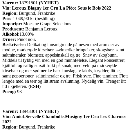
Varenr:
18791501
(NYHET)
Vin: Leroux Blagny 1er Cru La Pièce Sous le Bois 2022
Region:
Burgund, Frankrike
Pris:
1 049,90 kr (bestilling)
Importør:
Moestue Grape Selections
Produsent:
Benjamin Leroux
Alkohol:
13.00%
Druer:
Pinot noir.
Beskrivelse:
Delikat og innsmigrende på nesen med aromaer av
modne, mørkerøde kirsebær, sødmerike bringebær, skogsbær, samt
saltmineraler, blomster, appelsinskall og tre. Snev av skogbunn.
Middels til fyldig vin med en god munnfølelse. Elegant konsentrert,
kjøttfull og saftig sursøt frukt på smak, med vekt på mørkerøde
kirsebær og mer sødmerike bær. Innslag av lakris, krydder, litt te,
samt peppertoner, saltmineraler og tre. Frisk syre. Fine tanniner. Flott
lengde med en tørr og litt stram avslutning. Nydelig vin. Trenger litt
tid i kjelleren.
(ESH)
Poeng:
93
Varenr:
18943301
(NYHET)
Vin:
Amiot-Servelle Chambolle-Musigny 1er Cru Les Charmes
2022
Region:
Burgund, Frankrike