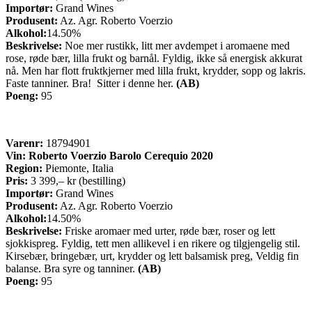
Importør:
Grand Wines
Produsent:
Az. Agr. Roberto Voerzio
Alkohol:
14.50%
Beskrivelse:
Noe mer rustikk, litt mer avdempet i aromaene med
rose, røde bær, lilla frukt og barnål. Fyldig, ikke så energisk akkurat
nå. Men har flott fruktkjerner med lilla frukt, krydder, sopp og lakris.
Faste tanniner. Bra! Sitter i denne her.
(AB)
Poeng:
95
Varenr:
18794901
Vin:
Roberto Voerzio Barolo Cerequio 2020
Region:
Piemonte, Italia
Pris:
3 399,– kr (bestilling)
Importør:
Grand Wines
Produsent:
Az. Agr. Roberto Voerzio
Alkohol:
14.50%
Beskrivelse:
Friske aromaer med urter, røde bær, roser og lett
sjokkispreg. Fyldig, tett men allikevel i en rikere og tilgjengelig stil.
Kirsebær, bringebær, urt, krydder og lett balsamisk preg, Veldig fin
balanse. Bra syre og tanniner.
(AB)
Poeng:
95