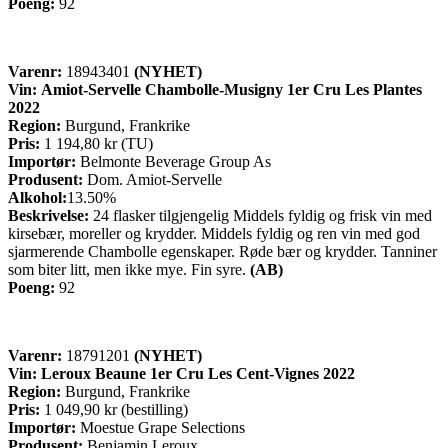
Poeng:
92
Varenr:
18943401
(NYHET)
Vin:
Amiot-Servelle Chambolle-Musigny 1er Cru Les Plantes
2022
Region:
Burgund, Frankrike
Pris:
1 194,80 kr (TU)
Importør:
Belmonte Beverage Group As
Produsent:
Dom. Amiot-Servelle
Alkohol:
13.50%
Beskrivelse:
24 flasker tilgjengelig Middels fyldig og frisk vin med
kirsebær, moreller og krydder. Middels fyldig og ren vin med god
sjarmerende Chambolle egenskaper. Røde bær og krydder. Tanniner
som biter litt, men ikke mye. Fin syre.
(AB)
Poeng:
92
Varenr:
18791201
(NYHET)
Vin: Leroux Beaune 1er Cru Les Cent-Vignes 2022
Region:
Burgund, Frankrike
Pris:
1 049,90 kr (bestilling)
Importør:
Moestue Grape Selections
Produsent:
Benjamin Leroux