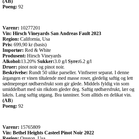
(AB)
Poeng:
92
Varenr:
10277201
Vin:
Hirsch Vineyards San Andreas Fault 2023
Region:
California, Usa
Pris:
699,90 kr (basis)
Importør:
Red & White
Produsent:
Hirsch Vineyards
Alkohol:
13.20%
Sukker:
3.0 g/l
Syre:
6.2 g/l
Druer:
pinot noir og pinot noir.
Beskrivelse:
Rundt 50 ulike parseller. Vinfiserer separat. I denne
årgangen er vinen tiltalende med masse roser, gledelig saftig og lett
sødmepreget rødbærsfrukt som gir glede. Middels fyldig vin som
umiddelbart med sin rikdom gleder deg. Saftig rødbærsfrukt, lær og
lakris. Lang saftig utgang. Bra tanniner. Som alltids en delikat vin.
(AB
)
Poeng:
92
Varenr:
15765809
Vin:
Bethel Heights Casteel Pinot Noir 2022
Region:
Oregon, Usa