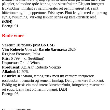
på epler, solmodne røde bær og noe sitrusfrukter. Elegant integrert
fruktsødme. Innslag av saltmineraler og pent integrert fat, samt
bittertoner og litt peppertone. Frisk syre. Flott lengde med en tørr og
syrlig avslutning. Virkelig lekker, seriøs og karaktersterk rosé.
(ESH)
Poeng:
91
Røde viner
Varenr:
18795005
(MAGNUM)
Vin:
Roberto Voerzio Barolo Sarmassa 2020
Region:
Piemonte, Italia
Pris:
6 799,– kr (bestilling)
Importør:
Grand Wines
Produsent:
Az. Agr. Roberto Voerzio
Alkohol:
14.50%
Beskrivelse:
Stram, tett og frisk med litt varmere forførende
rosebusker, rosmarin og sement-innslag. Deilig mørkere fruktkant,
Fyldig og frisk vin med intens kirsebærfrukt, bringebær, rosemarin
og sopp. Lang fast og herlig utgang.
(AB)
Poeng:
96