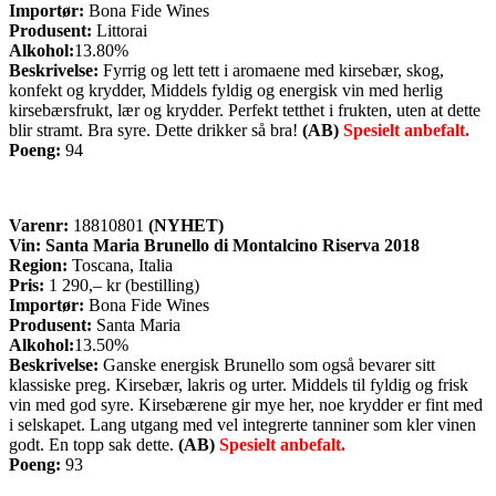
Importør:
Bona Fide Wines
Produsent:
Littorai
Alkohol:
13.80%
Beskrivelse:
Fyrrig og lett tett i aromaene med kirsebær, skog,
konfekt og krydder, Middels fyldig og energisk vin med herlig
kirsebærsfrukt, lær og krydder. Perfekt tetthet i frukten, uten at dette
blir stramt. Bra syre. Dette drikker så bra!
(AB)
Spesielt anbefalt.
Poeng:
94
Varenr:
18810801
(NYHET)
Vin:
Santa Maria Brunello di Montalcino Riserva 2018
Region:
Toscana, Italia
Pris:
1 290,– kr (bestilling)
Importør:
Bona Fide Wines
Produsent:
Santa Maria
Alkohol:
13.50%
Beskrivelse:
Ganske energisk Brunello som også bevarer sitt
klassiske preg. Kirsebær, lakris og urter. Middels til fyldig og frisk
vin med god syre. Kirsebærene gir mye her, noe krydder er fint med
i selskapet. Lang utgang med vel integrerte tanniner som kler vinen
godt. En topp sak dette.
(AB)
Spesielt anbefalt.
Poeng:
93