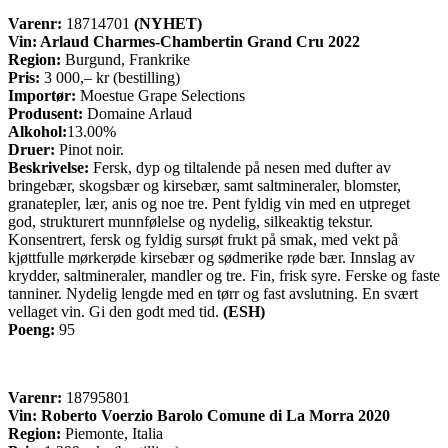
Varenr:
18714701
(NYHET)
Vin: Arlaud Charmes-Chambertin Grand Cru 2022
Region:
Burgund, Frankrike
Pris:
3 000,– kr (bestilling)
Importør:
Moestue Grape Selections
Produsent:
Domaine Arlaud
Alkohol:
13.00%
Druer:
Pinot noir.
Beskrivelse:
Fersk, dyp og tiltalende på nesen med dufter av
bringebær, skogsbær og kirsebær, samt saltmineraler, blomster,
granatepler, lær, anis og noe tre. Pent fyldig vin med en utpreget
god, strukturert munnfølelse og nydelig, silkeaktig tekstur.
Konsentrert, fersk og fyldig sursøt frukt på smak, med vekt på
kjøttfulle mørkerøde kirsebær og sødmerike røde bær. Innslag av
krydder, saltmineraler, mandler og tre. Fin, frisk syre. Ferske og faste
tanniner. Nydelig lengde med en tørr og fast avslutning. En svært
vellaget vin. Gi den godt med tid.
(ESH)
Poeng:
95
Varenr:
18795801
Vin:
Roberto Voerzio Barolo Comune di La Morra 2020
Region:
Piemonte, Italia