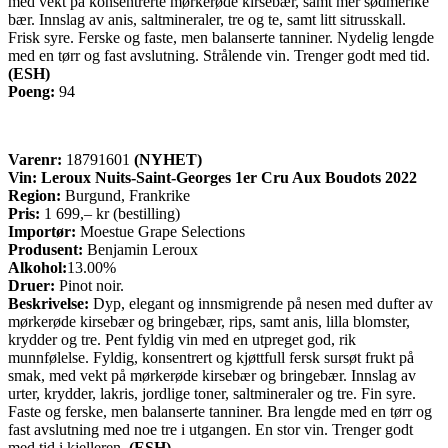
med vekt på konsentrerte mørkerøde kirsebær, samt mer sødmerike
bær. Innslag av anis, saltmineraler, tre og te, samt litt sitrusskall.
Frisk syre. Ferske og faste, men balanserte tanniner. Nydelig lengde
med en tørr og fast avslutning. Strålende vin. Trenger godt med tid.
(ESH)
Poeng:
94
Varenr:
18791601
(NYHET)
Vin: Leroux Nuits-Saint-Georges 1er Cru Aux Boudots 2022
Region:
Burgund, Frankrike
Pris:
1 699,– kr (bestilling)
Importør:
Moestue Grape Selections
Produsent:
Benjamin Leroux
Alkohol:
13.00%
Druer:
Pinot noir.
Beskrivelse:
Dyp, elegant og innsmigrende på nesen med dufter av
mørkerøde kirsebær og bringebær, rips, samt anis, lilla blomster,
krydder og tre. Pent fyldig vin med en utpreget god, rik
munnfølelse. Fyldig, konsentrert og kjøttfull fersk sursøt frukt på
smak, med vekt på mørkerøde kirsebær og bringebær. Innslag av
urter, krydder, lakris, jordlige toner, saltmineraler og tre. Fin syre.
Faste og ferske, men balanserte tanniner. Bra lengde med en tørr og
fast avslutning med noe tre i utgangen. En stor vin. Trenger godt
med tid i kjelleren.
(ESH)