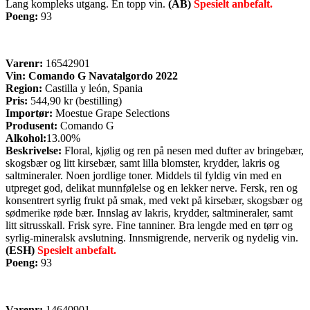
Lang kompleks utgang. En topp vin.
(AB)
Spesielt anbefalt.
Poeng:
93
Varenr:
16542901
Vin: Comando G Navatalgordo 2022
Region:
Castilla y león, Spania
Pris:
544,90 kr (bestilling)
Importør:
Moestue Grape Selections
Produsent:
Comando G
Alkohol:
13.00%
Beskrivelse:
Floral, kjølig og ren på nesen med dufter av bringebær,
skogsbær og litt kirsebær, samt lilla blomster, krydder, lakris og
saltmineraler. Noen jordlige toner. Middels til fyldig vin med en
utpreget god, delikat munnfølelse og en lekker nerve. Fersk, ren og
konsentrert syrlig frukt på smak, med vekt på kirsebær, skogsbær og
sødmerike røde bær. Innslag av lakris, krydder, saltmineraler, samt
litt sitrusskall. Frisk syre. Fine tanniner. Bra lengde med en tørr og
syrlig-mineralsk avslutning. Innsmigrende, nerverik og nydelig vin.
(ESH)
Spesielt anbefalt.
Poeng:
93
Varenr:
14640901