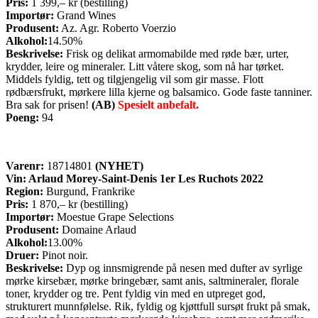
Pris:
1 399,– kr (bestilling)
Importør:
Grand Wines
Produsent:
Az. Agr. Roberto Voerzio
Alkohol:
14.50%
Beskrivelse:
Frisk og delikat armomabilde med røde bær, urter,
krydder, leire og mineraler. Litt våtere skog, som nå har tørket.
Middels fyldig, tett og tilgjengelig vil som gir masse. Flott
rødbærsfrukt, mørkere lilla kjerne og balsamico. Gode faste tanniner.
Bra sak for prisen!
(AB)
Spesielt anbefalt.
Poeng:
94
Varenr:
18714801
(NYHET)
Vin: Arlaud Morey-Saint-Denis 1er Les Ruchots 2022
Region:
Burgund, Frankrike
Pris:
1 870,– kr (bestilling)
Importør:
Moestue Grape Selections
Produsent:
Domaine Arlaud
Alkohol:
13.00%
Druer:
Pinot noir.
Beskrivelse:
Dyp og innsmigrende på nesen med dufter av syrlige
mørke kirsebær, mørke bringebær, samt anis, saltmineraler, florale
toner, krydder og tre. Pent fyldig vin med en utpreget god,
strukturert munnfølelse. Rik, fyldig og kjøttfull sursøt frukt på smak,