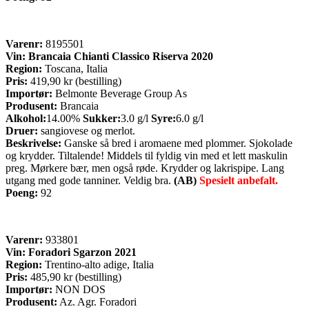
Varenr:
8195501
Vin: Brancaia Chianti Classico Riserva 2020
Region:
Toscana, Italia
Pris:
419,90 kr (bestilling)
Importør:
Belmonte Beverage Group As
Produsent:
Brancaia
Alkohol:
14.00%
Sukker:
3.0 g/l
Syre:
6.0 g/l
Druer:
sangiovese og merlot.
Beskrivelse:
Ganske så bred i aromaene med plommer. Sjokolade
og krydder. Tiltalende! Middels til fyldig vin med et lett maskulin
preg. Mørkere bær, men også røde. Krydder og lakrispipe. Lang
utgang med gode tanniner. Veldig bra.
(AB)
Spesielt anbefalt.
Poeng:
92
Varenr:
933801
Vin: Foradori Sgarzon 2021
Region:
Trentino-alto adige, Italia
Pris:
485,90 kr (bestilling)
Importør:
NON DOS
Produsent:
Az. Agr. Foradori