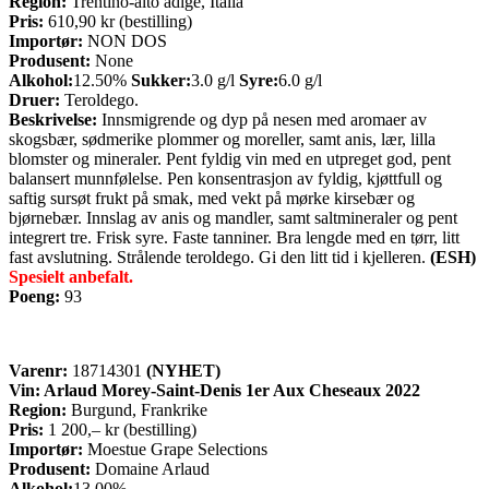
Region:
Trentino-alto adige, Italia
Pris:
610,90 kr (bestilling)
Importør:
NON DOS
Produsent:
None
Alkohol:
12.50%
Sukker:
3.0 g/l
Syre:
6.0 g/l
Druer:
Teroldego.
Beskrivelse:
Innsmigrende og dyp på nesen med aromaer av
skogsbær, sødmerike plommer og moreller, samt anis, lær, lilla
blomster og mineraler. Pent fyldig vin med en utpreget god, pent
balansert munnfølelse. Pen konsentrasjon av fyldig, kjøttfull og
saftig sursøt frukt på smak, med vekt på mørke kirsebær og
bjørnebær. Innslag av anis og mandler, samt saltmineraler og pent
integrert tre. Frisk syre. Faste tanniner. Bra lengde med en tørr, litt
fast avslutning. Strålende teroldego. Gi den litt tid i kjelleren.
(ESH)
Spesielt anbefalt.
Poeng:
93
Varenr:
18714301
(NYHET)
Vin: Arlaud Morey-Saint-Denis 1er Aux Cheseaux 2022
Region:
Burgund, Frankrike
Pris:
1 200,– kr (bestilling)
Importør:
Moestue Grape Selections
Produsent:
Domaine Arlaud
Alkohol:
13.00%