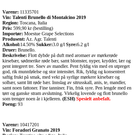
Varenr:
11335701
Vin: Talenti Brunello di Montalcino 2019
Region:
Toscana, Italia
Pris:
599,90 kr (bestilling)
Importør:
Moestue Grape Selections
Produsent:
Az. Agr. Talenti
Alkohol:
14.50%
Sukker:
3.0 g/l
Syre:
6.2 g/l
Druer:
Brunello.
Beskrivelse:
Flott dybde på duft med aromaer av mørkerøde
kirsebær, sødmerike røde bær, samt blomster, nyper, krydder, lær og
pent integrert tre. Snev av mandler. Pent fyldig vin med en utpreget
god, rik munnfølelse og stor intensitet. Rik, fyldig og konsentrert
saftig frukt på smak, med vekt på syrlige mørkere kirsebær og
solbær, samt litt røde bær. Innslag av sitrusskall, anis, te, mandler,
samt noen fattoner. Fine tanniner. Fin, frisk syre. Pen lengde med en
tørr og ganske stram avslutning. Virkelig lovende og flott brunello
som trenger noen år i kjelleren.
(ESH)
Spesielt anbefalt.
Poeng:
93
Varenr:
10417201
Vin: Foradori Granato 2019