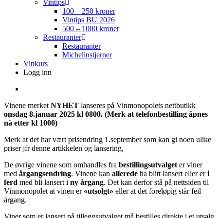
Vintips
100 – 250 kroner
Vintips BU 2026
500 – 1000 kroner
Restauranter
Restauranter
Michelinstjerner
Vinkurs
Logg inn
search
Vinene merket
NYHET
lanseres på Vinmonopolets nettbutikk
onsdag 8.januar
2025 kl 0800. (Merk at telefonbestilling åpnes
nå etter kl 1000)
Merk at det har vært prisendring 1.september som kan gi noen ulike
priser jfr denne artikkelen og lansering,
De øvrige vinene som omhandles fra
bestillingsutvalget
er viner
med
årgangsendring
. Vinene kan
allerede
ha blitt lansert eller er
i
ferd
med bli lansert i
ny årgang
. Det kan derfor stå på nettsiden til
Vinmonopolet at vinen er
«utsolgt»
eller at det foreløpig står feil
årgang.
Viner som er lansert på tilleggsutvalget må bestilles direkte i et utsalg