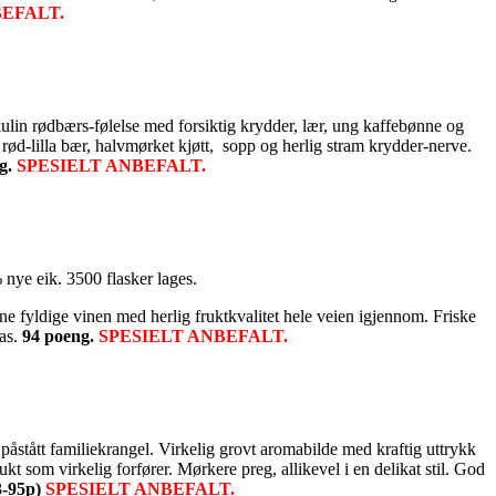
BEFALT.
ulin rødbærs-følelse med forsiktig krydder, lær, ung kaffebønne og
av rød-lilla bær, halvmørket kjøtt, sopp og herlig stram krydder-nerve.
g.
SPESIELT ANBEFALT.
nye eik. 3500 flasker lages.
enne fyldige vinen med herlig fruktkvalitet hele veien igjennom. Friske
nas.
94 poeng.
SPESIELT ANBEFALT.
åstått familiekrangel. Virkelig grovt aromabilde med kraftig uttrykk
kt som virkelig forfører. Mørkere preg, allikevel i en delikat stil. God
3-95p)
SPESIELT ANBEFALT.