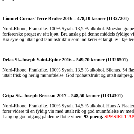
Lionnet Cornas Terre Brulee 2016 – 478,10 kroner (11327201)
Nord-Rhone, Frankrike. 100% Syrah. 13,5 % alkohol. Moestue grape sel
forførerske preget av rått kjøtt. Bra anslag på denne middels fyldige v
Bra syre og uttalt god tanninstruktur som indikerer et langt liv i kjelle
Delas St.-Joseph Saint-Epine 2016 – 549,70 kroner (11326501)
Nord-Rhone, Frankrike. 100% Syrah. 13,5 % alkohol. Silenus. 54 flask
uttalt frisk og herlig munnfølelse. God rødbærsfrukt og uttalt saltpre
Gripa St.- Joseph Berceau 2017 – 548,50 kroner (11314301)
Nord-Rhone, Frankrike. 100% Syrah. 14,5 % alkohol. Hans A Flaaten A
fører videre til en fyldig vin med uttalt rik og god munnfølelse av mø
Lang og god utgang på denne flotte vinen.
92 poeng.
SPESIELT A