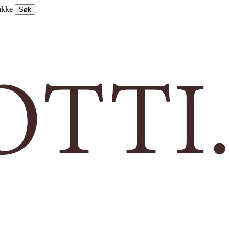
ukke
Søk