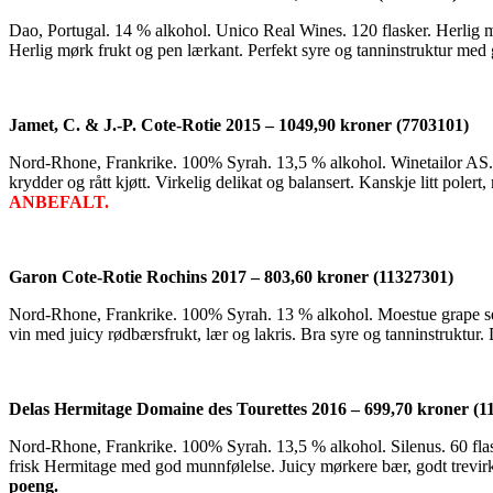
Dao, Portugal. 14 % alkohol. Unico Real Wines. 120 flasker. Herlig mø
Herlig mørk frukt og pen lærkant. Perfekt syre og tanninstruktur med go
Jamet, C. & J.-P. Cote-Rotie 2015 – 1049,90 kroner (7703101)
Nord-Rhone, Frankrike. 100% Syrah. 13,5 % alkohol. Winetailor AS. 3
krydder og rått kjøtt. Virkelig delikat og balansert. Kanskje litt pol
ANBEFALT.
Garon Cote-Rotie Rochins 2017 – 803,60 kroner (11327301)
Nord-Rhone, Frankrike. 100% Syrah. 13 % alkohol. Moestue grape selecti
vin med juicy rødbærsfrukt, lær og lakris. Bra syre og tanninstruktur. 
Delas Hermitage Domaine des Tourettes 2016 – 699,70 kroner (1
Nord-Rhone, Frankrike. 100% Syrah. 13,5 % alkohol. Silenus. 60 flask
frisk Hermitage med god munnfølelse. Juicy mørkere bær, godt trevirke
poeng.