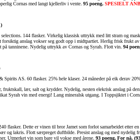
ypperlig Cornas med langt kjellerliv i vente.
95 poeng.
SPESIELT AN
1)
ections. 144 flasker. Virkelig klassisk uttrykk med litt stram og mask
et forsiktig anslag vokser seg godt opp i midtpartiet. Herlig frisk frukt 
et på tanninene. Nydelig uttrykk av Cornas og Syrah. Flott vin.
94 poen
)
pirits AS. 60 flasker. 25% hele klaser. 24 måneder på eik derav 20% 
r, fruktskall, lær, salt og krydder. Nydelig, nesten elekrisk anslag på d
Delikat Syrah vin med energi! Lang mineralsk utgang. I Toppsjiktet i Cor
asker. Dette er vinen til bror Jamet som forlot samarbeidet etter en p
 og lakris. Flott særpreget duftbilde. Presist anslag og med nydelig fru
iner. Utmerket vin som bare vil vokse med årene.
93 poeng. For nå. (9