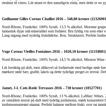
struktur til vinen. Litt stram er den naturligvis enda, men dette er en 
Guillaume Gilles Cornas Chaillot 2016 – 548,80 kroner (1132690
Nord-Rhone, Frankrike. 100% Syrah. 13,5 % alkohol. Moestue grape sel
fantastisk dype salt-mineralitet som forfører. Bra fyldig vin som etter 
Lang utgang med nydelig fruktfølelse. Ren. Strukturert. Perfekt fasth
Voge Cornas Vieilles Fontaines 2016 – 1020,10 kroner (11318601
Nord-Rhone, Frankrike. 100% Syrah. 14,5 % alkohol. Mission Wine & S
Litt forsiktig på duft, men allikevel så forførende med herlige røde bæ
mørkere røde bær, grafitt, lakris og dette tydelige preget av terroir. 
Jamet, J-L Cote-Rotie Terrasses 2016 – 730 kroner (10527701)
Nord-Rhone, Frankrike. 100% Syrah. 13 % alkohol. LaMarc Wines. 240 fl
av områdets terroir på duft med tydelig jordsmonn, mørk konsentrert bær
jordsmonnspreget utgang. Perfekt balanse mellom frukt, syre og tann