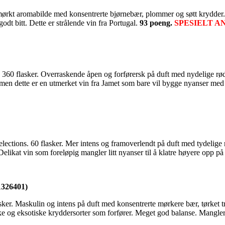
rkt aromabilde med konsentrerte bjørnebær, plommer og søtt krydder. Br
dt bitt. Dette er strålende vin fra Portugal.
93 poeng.
SPESIELT A
60 flasker. Overraskende åpen og forførersk på duft med nydelige røde
ert, men dette er en utmerket vin fra Jamet som bare vil bygge nyanser 
ons. 60 flasker. Mer intens og framoverlendt på duft med tydelige røde 
Delikat vin som foreløpig mangler litt nyanser til å klatre høyere opp på
1326401)
er. Maskulin og intens på duft med konsentrerte mørkere bær, tørket tr
 og eksotiske kryddersorter som forfører. Meget god balanse. Mangler l