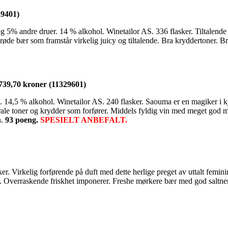
29401)
andre druer. 14 % alkohol. Winetailor AS. 336 flasker. Tiltalende og 
øde bær som framstår virkelig juicy og tiltalende. Bra kryddertoner. Bra
39,70 kroner (11329601)
5 % alkohol. Winetailor AS. 240 flasker. Saouma er en magiker i kjel
rale toner og krydder som forfører. Middels fyldig vin med meget god mun
n.
93 poeng.
SPESIELT ANBEFALT.
r. Virkelig forførende på duft med dette herlige preget av uttalt femin
. Overraskende friskhet imponerer. Freshe mørkere bær med god saltnerv