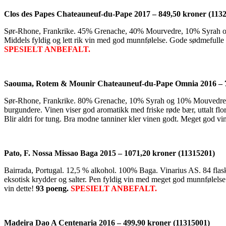
Clos des Papes Chateauneuf-du-Pape 2017 – 849,50 kroner (113
Sør-Rhone, Frankrike. 45% Grenache, 40% Mourvedre, 10% Syrah og 5% 
Middels fyldig og lett rik vin med god munnfølelse. Gode sødmefulle r
SPESIELT ANBEFALT.
Saouma, Rotem & Mounir Chateauneuf-du-Pape Omnia 2016 – 7
Sør-Rhone, Frankrike. 80% Grenache, 10% Syrah og 10% Mouvedre. 14,
burgundere. Vinen viser god aromatikk med friske røde bær, uttalt flo
Blir aldri for tung. Bra modne tanniner kler vinen godt. Meget god vi
Pato, F. Nossa Missao Baga 2015 – 1071,20 kroner (11315201)
Bairrada, Portugal. 12,5 % alkohol. 100% Baga. Vinarius AS. 84 flaske
eksotisk krydder og salter. Pen fyldig vin med meget god munnfølelse
vin dette!
93 poeng.
SPESIELT ANBEFALT.
Madeira Dao A Centenaria 2016 – 499,90 kroner (11315001)