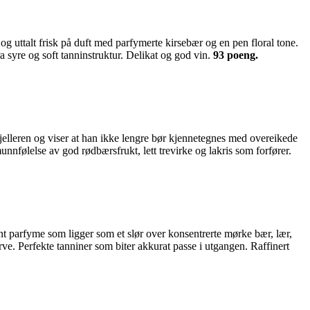
uttalt frisk på duft med parfymerte kirsebær og en pen floral tone.
 syre og soft tanninstruktur. Delikat og god vin.
93 poeng.
leren og viser at han ikke lengre bør kjennetegnes med overeikede
nfølelse av god rødbærsfrukt, lett trevirke og lakris som forfører.
int parfyme som ligger som et slør over konsentrerte mørke bær, lær,
e. Perfekte tanniner som biter akkurat passe i utgangen. Raffinert