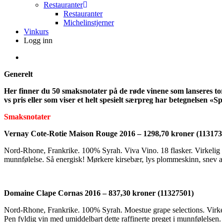
Restauranter
Restauranter
Michelinstjerner
Vinkurs
Logg inn
search
Generelt
Her finner du 50 smaksnotater på de røde vinene som lanseres tor
vs pris eller som viser et helt spesielt særpreg har betegnelsen «Sp
Smaksnotater
Vernay Cote-Rotie Maison Rouge 2016 – 1298,70 kroner (113173
Nord-Rhone, Frankrike. 100% Syrah. Viva Vino. 18 flasker. Virkelig utad
munnfølelse. Så energisk! Mørkere kirsebær, lys plommeskinn, snev a
Domaine Clape Cornas 2016 – 837,30 kroner (11327501)
Nord-Rhone, Frankrike. 100% Syrah. Moestue grape selections. Virkeli
Pen fyldig vin med umiddelbart dette raffinerte preget i munnfølelsen.