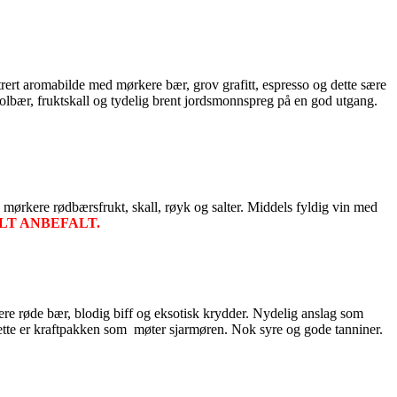
ert aromabilde med mørkere bær, grov grafitt, espresso og dette sære
, solbær, fruktskall og tydelig brent jordsmonnspreg på en god utgang.
mørkere rødbærsfrukt, skall, røyk og salter. Middels fyldig vin med
LT ANBEFALT.
e røde bær, blodig biff og eksotisk krydder. Nydelig anslag som
. Dette er kraftpakken som møter sjarmøren. Nok syre og gode tanniner.