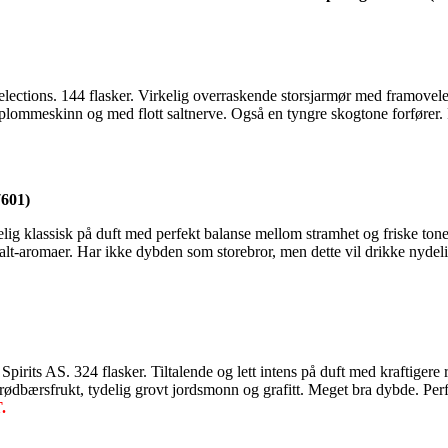
ections. 144 flasker. Virkelig overraskende storsjarmør med framovel
plommeskinn og med flott saltnerve. Også en tyngre skogtone forfører. P
7601)
klassisk på duft med perfekt balanse mellom stramhet og friske toner. L
 salt-aromaer. Har ikke dybden som storebror, men dette vil drikke nyde
its AS. 324 flasker. Tiltalende og lett intens på duft med kraftigere 
ødbærsfrukt, tydelig grovt jordsmonn og grafitt. Meget bra dybde. Perfe
.