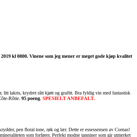
 2019 kl 0800. Vinene som jeg mener er meget gode kjøp kvalitet
t lakris, krydret rått kjøtt og grafitt. Bra fyldig vin med fantastisk
Côte-Rôtie.
95 poeng
.
SPESIELT ANBEFALT.
ydder, pen floral tone, røk og lær. Dette er essessensen av Cornas!
e mineraliteten som forfører. Perfekt modne tanniner som gir utmerket