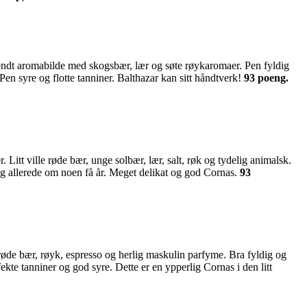
endt aromabilde med skogsbær, lær og søte røykaromaer. Pen fyldig
en syre og flotte tanniner. Balthazar kan sitt håndtverk!
93 poeng.
itt ville røde bær, unge solbær, lær, salt, røk og tydelig animalsk.
lig allerede om noen få år. Meget delikat og god Cornas.
93
røde bær, røyk, espresso og herlig maskulin parfyme. Bra fyldig og
kte tanniner og god syre. Dette er en ypperlig Cornas i den litt