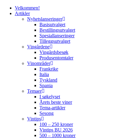
search
Menu
Velkommen!
Artikler
Nyhetslanseringer
Basisutvalget
Bestillingsutvalget
Spesiallanseringer
Tilleggsutvalget
Vingårdene
Vingårdsbesøk
Produsentomtaler
Vinområder
Frankrike
Italia
Tyskland
Spania
Temaer
I søkelyset
Årets beste viner
Tema-artikler
Sesong
Vintips
100 – 250 kroner
Vintips BU 2026
500 – 1000 kroner