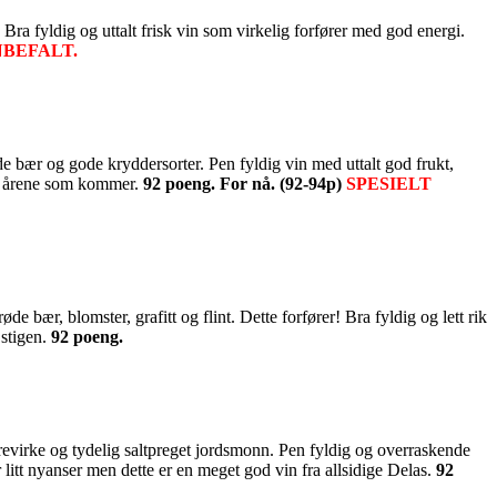
a fyldig og uttalt frisk vin som virkelig forfører med god energi.
NBEFALT.
 bær og gode kryddersorter. Pen fyldig vin med uttalt god frukt,
med årene som kommer.
92 poeng. For nå. (92-94p)
SPESIELT
bær, blomster, grafitt og flint. Dette forfører! Bra fyldig og lett rik
 stigen.
92 poeng.
evirke og tydelig saltpreget jordsmonn. Pen fyldig og overraskende
itt nyanser men dette er en meget god vin fra allsidige Delas.
92