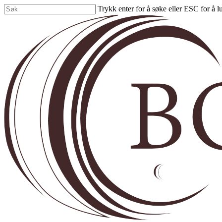
Skip
Trykk enter for å søke eller ESC for å l
to
Close
main
Search
content