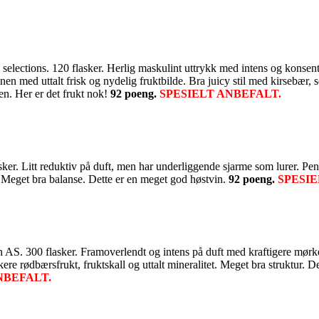
ections. 120 flasker. Herlig maskulint uttrykk med intens og konsentr
inen med uttalt frisk og nydelig fruktbilde. Bra juicy stil med kirsebær
ren. Her er det frukt nok!
92 poeng.
SPESIELT ANBEFALT.
er. Litt reduktiv på duft, men har underliggende sjarme som lurer. Pen 
g. Meget bra balanse. Dette er en meget god høstvin.
92 poeng.
SPESIE
S. 300 flasker. Framoverlendt og intens på duft med kraftigere mørker
rkere rødbærsfrukt, fruktskall og uttalt mineralitet. Meget bra struktur
NBEFALT.