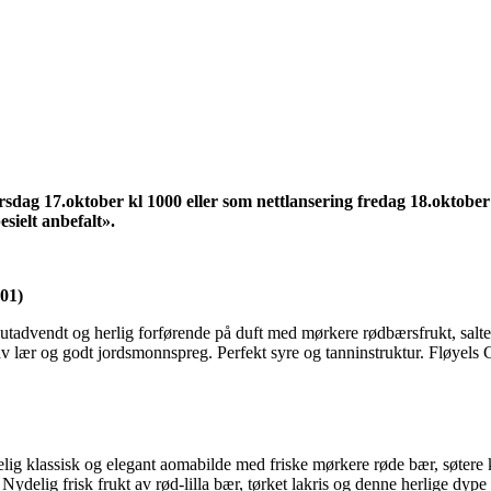
sdag 17.oktober kl 1000 eller som nettlansering fredag 18.oktober
esielt anbefalt».
01)
vendt og herlig forførende på duft med mørkere rødbærsfrukt, salter, lit
v lær og godt jordsmonnspreg. Perfekt syre og tanninstruktur. Fløyels 
g klassisk og elegant aomabilde med friske mørkere røde bær, søtere kr
 Nydelig frisk frukt av rød-lilla bær, tørket lakris og denne herlige dyp