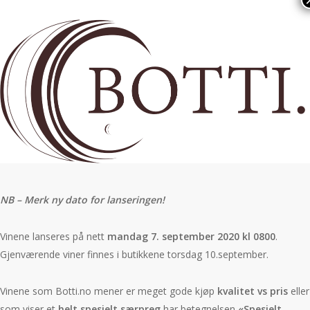
Skip
to
main
content
NB – Merk ny dato for lanseringen!
Vinene lanseres på nett
mandag 7. september 2020 kl 0800
.
Gjenværende viner finnes i butikkene torsdag 10.september.
Vinene som Botti.no mener er meget gode kjøp
kvalitet vs pris
eller
som viser et
helt spesielt særpreg
har betegnelsen
«Spesielt