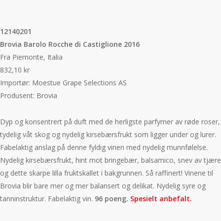
12140201
Brovia Barolo Rocche di Castiglione 2016
Fra Piemonte, Italia
832,10 kr
Importør:
Moestue Grape Selections AS
Produsent: Brovia
Dyp og konsentrert på duft med de herligste parfymer av røde roser,
tydelig våt skog og nydelig kirsebærsfrukt som ligger under og lurer.
Fabelaktig anslag på denne fyldig vinen med nydelig munnfølelse.
Nydelig kirsebærsfrukt, hint mot bringebær, balsamico, snev av tjære
og dette skarpe lilla fruktskallet i bakgrunnen. Så raffinert! Vinene til
Brovia blir bare mer og mer balansert og delikat. Nydelig syre og
tanninstruktur. Fabelaktig vin.
96 poeng.
Spesielt anbefalt.