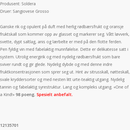
Produsent: Soldera
Druer: Sangiovese Grosso
Ganske rik og opulent på duft med herlig rødbærsfrukt og oransje
fruktskall som kommer opp av glasset og markerer seg. Vått løvverk,
svette, dypt saltlag, anis og lærbelte er med på den flotte ferden.
Pen fyldig vin med fabelaktig munnfølelse. Dette er delikatesse satt i
system. Utrolig energirik og med nydelig rødbærsfrukt som bare
sviver rundt og gir glede. Nydelig dybde og med denne indre
fruktkonsentrasjonen som sprer seg ut. Hint av sitrusskall, nøtteskall,
svale kryddersorter og med nesten litt urte-teaktig utgang. Nydelig
tannin og fabelaktig syrestruktur. Lang og kompleks utgang. «One of
a Kind!»
98 poeng.
Spesielt anbefalt.
12135701