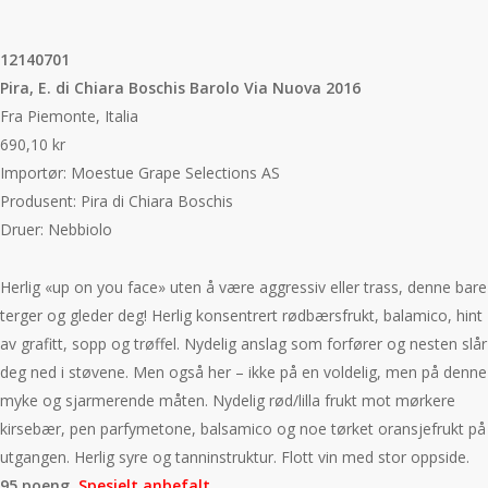
12140701
Pira, E. di Chiara Boschis Barolo Via Nuova 2016
Fra Piemonte, Italia
690,10 kr
Importør:
Moestue Grape Selections AS
Produsent: Pira di Chiara Boschis
Druer: Nebbiolo
Herlig «up on you face» uten å være aggressiv eller trass, denne bare
terger og gleder deg! Herlig konsentrert rødbærsfrukt, balamico, hint
av grafitt, sopp og trøffel. Nydelig anslag som forfører og nesten slår
deg ned i støvene. Men også her – ikke på en voldelig, men på denne
myke og sjarmerende måten. Nydelig rød/lilla frukt mot mørkere
kirsebær, pen parfymetone, balsamico og noe tørket oransjefrukt på
utgangen. Herlig syre og tanninstruktur. Flott vin med stor oppside.
95 poeng.
Spesielt anbefalt.