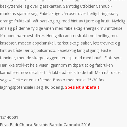
beskyttende lag over glasskanten. Samtidig utfolder Cannubi-
markens sjarme seg. Fabelaktige vårroser over herlig bringebær,
orange fruktskall, våt barskog og med hint av tjære og krutt. Nydelig
anslag på denne fyldige vinen med fabelaktig energisk munnfølelse.
Kroppen nærmest dirrer. Herlig rik rødbærsfrukt med helling mot
kirsebær, moden appelsinskall, tørket skog, salter, lett trevirke og
hint av både lær og balsamico. Fabelaktig lang utgang. Faste
tanniner, men de skarpe taggene er slipt ned med baufil. Flott syre.
Har ikke trøkket hele veien igjennom midtpartiet og fatbruken
kamuflerer noe detaljer til å lukte på tre sifrede tall. Men når det er
sagt – Dette er en strålende Barolo med minst 25-30 års
lagringspotensiale i seg.
96 poeng.
Spesielt anbefalt.
12140601
Pira, E. di Chiara Boschis Barolo Cannubi 2016