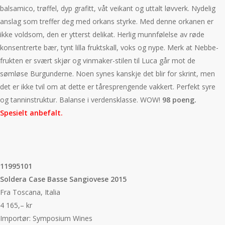
balsamico, trøffel, dyp grafitt, våt veikant og uttalt løvverk. Nydelig
anslag som treffer deg med orkans styrke. Med denne orkanen er
ikke voldsom, den er ytterst delikat. Herlig munnfølelse av røde
konsentrerte bær, tynt lilla fruktskall, voks og nype. Merk at Nebbe-
frukten er svært skjør og vinmaker-stilen til Luca går mot de
sømløse Burgunderne. Noen synes kanskje det blir for skrint, men
det er ikke tvil om at dette er tåresprengende vakkert. Perfekt syre
og tanninstruktur. Balanse i verdensklasse. WOW!
98 poeng.
Spesielt anbefalt.
11995101
Soldera Case Basse Sangiovese 2015
Fra Toscana, Italia
4 165,– kr
Importør: Symposium Wines