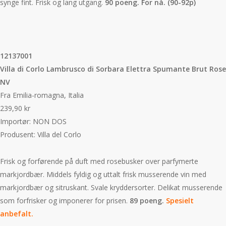
synge fint. Frisk og lang utgang.
90 poeng. For nå. (90-92p)
12137001
Villa di Corlo Lambrusco di Sorbara Elettra Spumante Brut Rose
NV
Fra Emilia-romagna, Italia
239,90 kr
Importør: NON DOS
Produsent: Villa del Corlo
Frisk og forførende på duft med rosebusker over parfymerte
markjordbær. Middels fyldig og uttalt frisk musserende vin med
markjordbær og sitruskant. Svale kryddersorter. Delikat musserende
som forfrisker og imponerer for prisen.
89 poeng.
Spesielt
anbefalt.