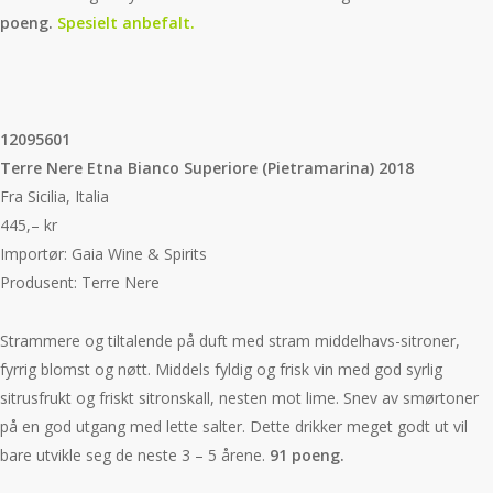
poeng.
Spesielt anbefalt.
12095601
Terre Nere Etna Bianco Superiore (Pietramarina) 2018
Fra Sicilia, Italia
445,– kr
Importør: Gaia Wine & Spirits
Produsent: Terre Nere
Strammere og tiltalende på duft med stram middelhavs-sitroner,
fyrrig blomst og nøtt. Middels fyldig og frisk vin med god syrlig
sitrusfrukt og friskt sitronskall, nesten mot lime. Snev av smørtoner
på en god utgang med lette salter. Dette drikker meget godt ut vil
bare utvikle seg de neste 3 – 5 årene.
91 poeng.