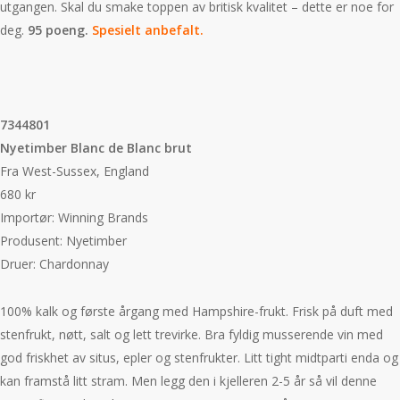
utgangen. Skal du smake toppen av britisk kvalitet – dette er noe for
deg.
95 poeng.
Spesielt anbefalt.
7344801
Nyetimber Blanc de Blanc brut
Fra West-Sussex, England
680 kr
Importør: Winning Brands
Produsent: Nyetimber
Druer: Chardonnay
100% kalk og første årgang med Hampshire-frukt. Frisk på duft med
stenfrukt, nøtt, salt og lett trevirke. Bra fyldig musserende vin med
god friskhet av situs, epler og stenfrukter. Litt tight midtparti enda og
kan framstå litt stram. Men legg den i kjelleren 2-5 år så vil denne