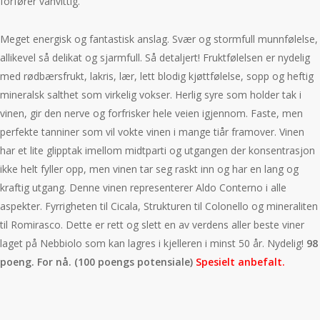
forfører vanvittig.
Meget energisk og fantastisk anslag. Svær og stormfull munnfølelse,
allikevel så delikat og sjarmfull. Så detaljert! Fruktfølelsen er nydelig
med rødbærsfrukt, lakris, lær, lett blodig kjøttfølelse, sopp og heftig
mineralsk salthet som virkelig vokser. Herlig syre som holder tak i
vinen, gir den nerve og forfrisker hele veien igjennom. Faste, men
perfekte tanniner som vil vokte vinen i mange tiår framover. Vinen
har et lite glipptak imellom midtparti og utgangen der konsentrasjon
ikke helt fyller opp, men vinen tar seg raskt inn og har en lang og
kraftig utgang. Denne vinen representerer Aldo Conterno i alle
aspekter. Fyrrigheten til Cicala, Strukturen til Colonello og mineraliten
til Romirasco. Dette er rett og slett en av verdens aller beste viner
laget på Nebbiolo som kan lagres i kjelleren i minst 50 år. Nydelig!
98
poeng. For nå. (100 poengs potensiale)
Spesielt anbefalt.