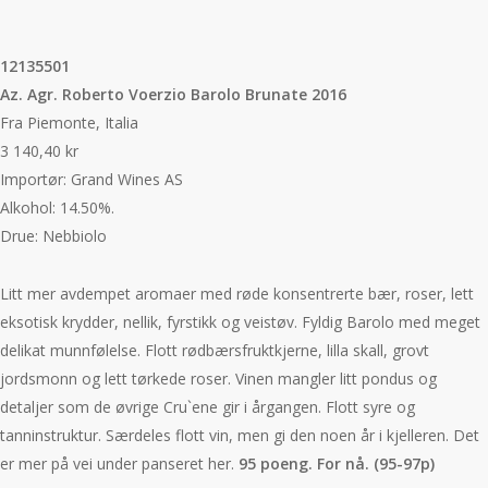
12135501
Az. Agr. Roberto Voerzio Barolo Brunate 2016
Fra Piemonte, Italia
3 140,40 kr
Importør: Grand Wines AS
Alkohol: 14.50%.
Drue: Nebbiolo
Litt mer avdempet aromaer med røde konsentrerte bær, roser, lett
eksotisk krydder, nellik, fyrstikk og veistøv. Fyldig Barolo med meget
delikat munnfølelse. Flott rødbærsfruktkjerne, lilla skall, grovt
jordsmonn og lett tørkede roser. Vinen mangler litt pondus og
detaljer som de øvrige Cru`ene gir i årgangen. Flott syre og
tanninstruktur. Særdeles flott vin, men gi den noen år i kjelleren. Det
er mer på vei under panseret her.
95 poeng. For nå. (95-97p)