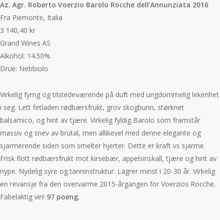
Az. Agr. Roberto Voerzio Barolo Rocche dell’Annunziata 2016
Fra Piemonte, Italia
3 140,40 kr
Grand Wines AS
Alkohol: 14.50%.
Drue: Nebbiolo
Virkelig fyrrig og tilstedeværende på duft med ungdommelig lekenhet
i seg. Lett fetladen rødbærsfrukt, grov skogbunn, størknet
balsamico, og hint av tjære. Virkelig fyldig Barolo som framstår
massiv og snev av brutal, men allikevel med denne elegante og
sjarmerende siden som smelter hjerter. Dette er kraft vs sjarme.
Frisk flott rødbærsfrukt mot kirsebær, appelsinskall, tjære og hint av
nype. Nydelig syre og tanninstruktur. Lagrer minst i 20-30 år. Virkelig
en revansje fra den overvarme 2015-årgangen for Voerzios Rocche.
Fabelaktig vin!
97
poeng.