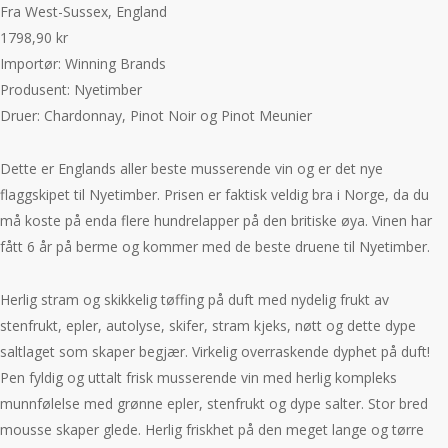
Fra West-Sussex, England
1798,90 kr
Importør: Winning Brands
Produsent: Nyetimber
Druer: Chardonnay, Pinot Noir og Pinot Meunier
Dette er Englands aller beste musserende vin og er det nye
flaggskipet til Nyetimber. Prisen er faktisk veldig bra i Norge, da du
må koste på enda flere hundrelapper på den britiske øya. Vinen har
fått 6 år på berme og kommer med de beste druene til Nyetimber.
Herlig stram og skikkelig tøffing på duft med nydelig frukt av
stenfrukt, epler, autolyse, skifer, stram kjeks, nøtt og dette dype
saltlaget som skaper begjær. Virkelig overraskende dyphet på duft!
Pen fyldig og uttalt frisk musserende vin med herlig kompleks
munnfølelse med grønne epler, stenfrukt og dype salter. Stor bred
mousse skaper glede. Herlig friskhet på den meget lange og tørre