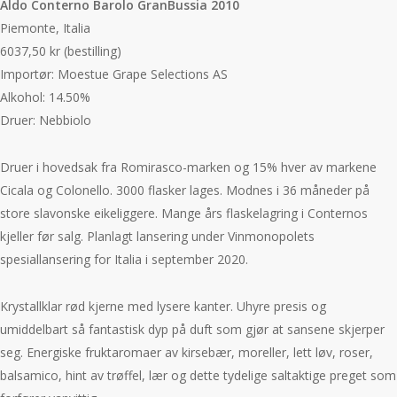
Aldo Conterno Barolo GranBussia 2010
Piemonte, Italia
6037,50 kr (bestilling)
Importør: Moestue Grape Selections AS
Alkohol: 14.50%
Druer: Nebbiolo
Druer i hovedsak fra Romirasco-marken og 15% hver av markene
Cicala og Colonello. 3000 flasker lages. Modnes i 36 måneder på
store slavonske eikeliggere. Mange års flaskelagring i Conternos
kjeller før salg. Planlagt lansering under Vinmonopolets
spesiallansering for Italia i september 2020.
Krystallklar rød kjerne med lysere kanter. Uhyre presis og
umiddelbart så fantastisk dyp på duft som gjør at sansene skjerper
seg. Energiske fruktaromaer av kirsebær, moreller, lett løv, roser,
balsamico, hint av trøffel, lær og dette tydelige saltaktige preget som