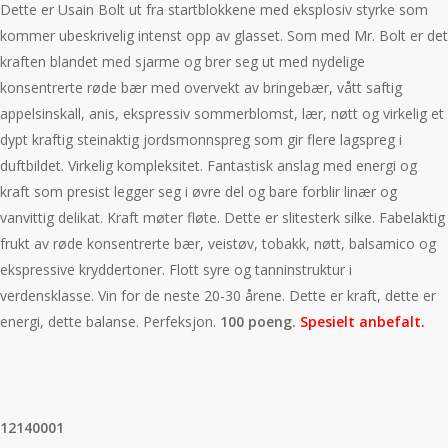
Dette er Usain Bolt ut fra startblokkene med eksplosiv styrke som
kommer ubeskrivelig intenst opp av glasset. Som med Mr. Bolt er det
kraften blandet med sjarme og brer seg ut med nydelige
konsentrerte røde bær med overvekt av bringebær, vått saftig
appelsinskall, anis, ekspressiv sommerblomst, lær, nøtt og virkelig et
dypt kraftig steinaktig jordsmonnspreg som gir flere lagspreg i
duftbildet. Virkelig kompleksitet. Fantastisk anslag med energi og
kraft som presist legger seg i øvre del og bare forblir linær og
vanvittig delikat. Kraft møter fløte. Dette er slitesterk silke. Fabelaktig
frukt av røde konsentrerte bær, veistøv, tobakk, nøtt, balsamico og
ekspressive kryddertoner. Flott syre og tanninstruktur i
verdensklasse. Vin for de neste 20-30 årene. Dette er kraft, dette er
energi, dette balanse. Perfeksjon.
100 poeng.
Spesielt anbefalt.
12140001