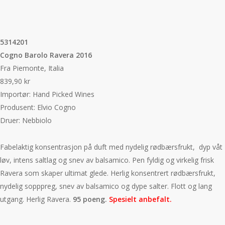
5314201
Cogno Barolo Ravera 2016
Fra Piemonte, Italia
839,90 kr
Importør: Hand Picked Wines
Produsent: Elvio Cogno
Druer: Nebbiolo
Fabelaktig konsentrasjon på duft med nydelig rødbærsfrukt, dyp våt
løv, intens saltlag og snev av balsamico. Pen fyldig og virkelig frisk
Ravera som skaper ultimat glede. Herlig konsentrert rødbærsfrukt,
nydelig sopppreg, snev av balsamico og dype salter. Flott og lang
utgang. Herlig Ravera.
95 poeng.
Spesielt anbefalt.