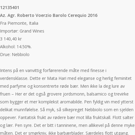
12135401
Az. Agr. Roberto Voerzio Barolo Cerequio 2016
Fra Piemonte, Italia
Importør: Grand Wines
3 140,40 kr
Alkohol: 14.50%.
Drue: Nebbiolo
Intens på en vanvittig forførerende måte med finesse i
verdensklasse. Dette er Mata Hari med eleganse og herlig feminitet
med parfyme og konsentrerte røde bær. Men ikke la deg lure av
fruen – Her er det også grovere jordsmonn, balsamico og trevirke
som bygger et mer komplekst aromabilde. Pen fyldig vin med ytterst
delikat munnfølelse. Så myk, så silkepreget Nebbiolo som en sjelden
oppever. Fantatisk frukt av rødere bær mot lilla fruktskall. Flott salter
og lær. Pen syre. Det er bitt i tanninene, men allikevel på denne myke
måten. Det er smørkniv, ikke barbærblader. Særdeles flott utgang.