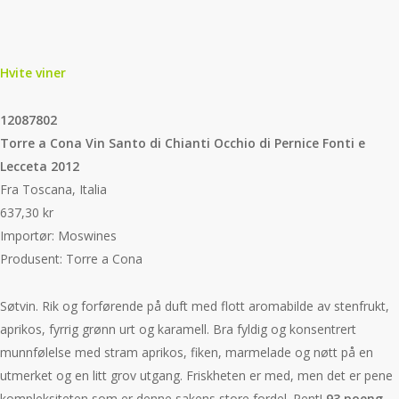
Hvite viner
12087802
Torre a Cona Vin Santo di Chianti Occhio di Pernice Fonti e
Lecceta 2012
Fra Toscana, Italia
637,30 kr
Importør: Moswines
Produsent: Torre a Cona
Søtvin. Rik og forførende på duft med flott aromabilde av stenfrukt,
aprikos, fyrrig grønn urt og karamell. Bra fyldig og konsentrert
munnfølelse med stram aprikos, fiken, marmelade og nøtt på en
utmerket og en litt grov utgang. Friskheten er med, men det er pene
kompleksiteten som er denne sakens store fordel. Pent!
93 poeng.