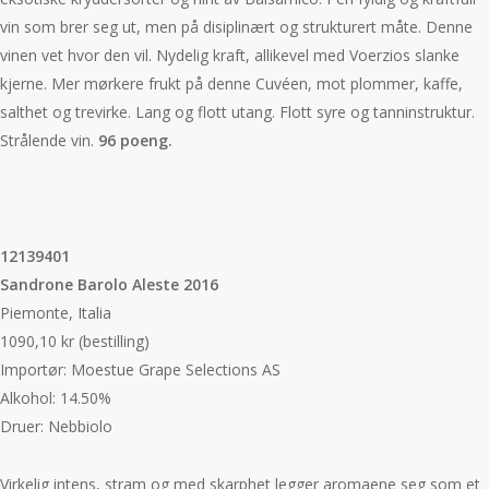
vin som brer seg ut, men på disiplinært og strukturert måte. Denne
vinen vet hvor den vil. Nydelig kraft, allikevel med Voerzios slanke
kjerne. Mer mørkere frukt på denne Cuvéen, mot plommer, kaffe,
salthet og trevirke. Lang og flott utang. Flott syre og tanninstruktur.
Strålende vin.
96 poeng.
12139401
Sandrone Barolo Aleste 2016
Piemonte, Italia
1090,10 kr (bestilling)
Importør: Moestue Grape Selections AS
Alkohol: 14.50%
Druer: Nebbiolo
Virkelig intens, stram og med skarphet legger aromaene seg som et