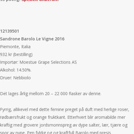
12139501
Sandrone Barolo Le Vigne 2016
Piemonte, Italia
932 kr (bestilling)
Importør: Moestue Grape Selections AS
Alkohol: 14.50%.
Druer: Nebbiolo
Det lages årlig mellom 20 – 22 000 flasker av denne.
Fyrrig, allikevel med dette femine preget på duft med herlige roser,
rødbærsfrukt og orange fruktkant. Etterhvert blir aromabilde mer
kraftig med grovere jordsmonnspreg av dype salter, lær, tjære og
spor av nype. Pen fyldig og og kraftfull Barolo med presis