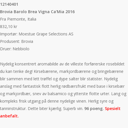
12140401
Brovia Barolo Brea Vigna Ca’Mia 2016
Fra Piemonte, Italia
832,10 kr
Importør:
Moestue Grape Selections AS
Produsent: Brovia
Druer: Nebbiolo
Nydelig konsentrert aromabilde av de villeste forførerske rosebildet
du kan tenke deg! Kirsebærene, markjordbærene og bringebærene
blir sammen med lett trøffel og dype salter blir statister. Nydelig
anslag med fantastisk flott herlig rødbærsfrukt med base i kirsebær
og markjordbær, snev av balsamico og ytterste flotte urter. Lang og
kompleks frisk utgang på denne nydelige vinen. Herlig syre og
tanninstruktur. Dette biter kjærlig. Superb vin.
96 poeng.
Spesielt
anbefalt.