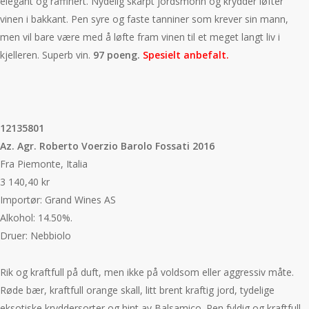
elegant og raffinert. Nydelig skarpt jordsmonn og krydder løfter
vinen i bakkant. Pen syre og faste tanniner som krever sin mann,
men vil bare være med å løfte fram vinen til et meget langt liv i
kjelleren. Superb vin.
97 poeng.
Spesielt anbefalt.
12135801
Az. Agr. Roberto Voerzio Barolo Fossati 2016
Fra Piemonte, Italia
3 140,40 kr
Importør: Grand Wines AS
Alkohol: 14.50%.
Druer: Nebbiolo
Rik og kraftfull på duft, men ikke på voldsom eller aggressiv måte.
Røde bær, kraftfull orange skall, litt brent kraftig jord, tydelige
eksotiske kryddersorter og hint av Balsamico. Pen fyldig og kraftfull