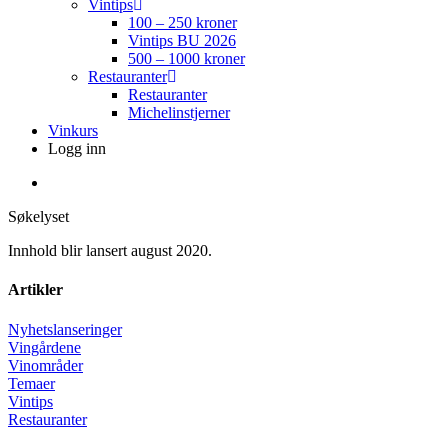
Vintips
100 – 250 kroner
Vintips BU 2026
500 – 1000 kroner
Restauranter
Restauranter
Michelinstjerner
Vinkurs
Logg inn
search
Søkelyset
Innhold blir lansert august 2020.
Artikler
Nyhetslanseringer
Vingårdene
Vinområder
Temaer
Vintips
Restauranter