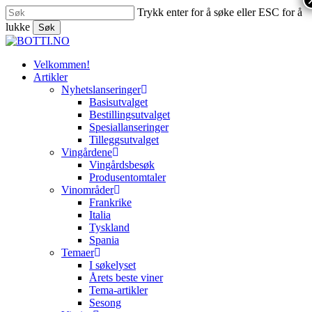
Skip
Trykk enter for å søke eller ESC for å
to
lukke
Søk
main
Close
content
Search
search
Menu
Velkommen!
Artikler
Nyhetslanseringer
Basisutvalget
Bestillingsutvalget
Spesiallanseringer
Tilleggsutvalget
Vingårdene
Vingårdsbesøk
Produsentomtaler
Vinområder
Frankrike
Italia
Tyskland
Spania
Temaer
I søkelyset
Årets beste viner
Tema-artikler
Sesong