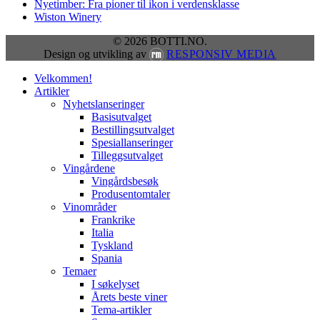
Nyetimber: Fra pioner til ikon i verdensklasse
Wiston Winery
© 2026 BOTTI.NO.
Design og utvikling av
RESPONSIV MEDIA
Close
Velkommen!
Menu
Artikler
Nyhetslanseringer
Basisutvalget
Bestillingsutvalget
Spesiallanseringer
Tilleggsutvalget
Vingårdene
Vingårdsbesøk
Produsentomtaler
Vinområder
Frankrike
Italia
Tyskland
Spania
Temaer
I søkelyset
Årets beste viner
Tema-artikler