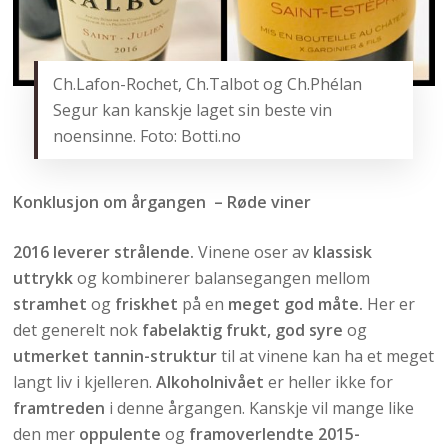
Ch.Lafon-Rochet, Ch.Talbot og Ch.Phélan
Segur kan kanskje laget sin beste vin
noensinne. Foto: Botti.no
Konklusjon om årgangen – Røde viner
2016 leverer strålende.
Vinene oser av
klassisk
uttrykk
og kombinerer balansegangen mellom
stramhet
og
friskhet
på en
meget god måte.
Her er
det generelt nok
fabelaktig frukt, god syre
og
utmerket tannin-struktur
til at vinene kan ha et meget
langt liv i kjelleren.
Alkoholnivået
er heller ikke for
framtreden
i denne årgangen. Kanskje vil mange like
den mer
oppulente
og
framoverlendte 2015-