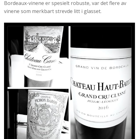
Bordeaux-vinene er spesielt robuste, var det flere av
vinene som merkbart strevde litt i glasset.