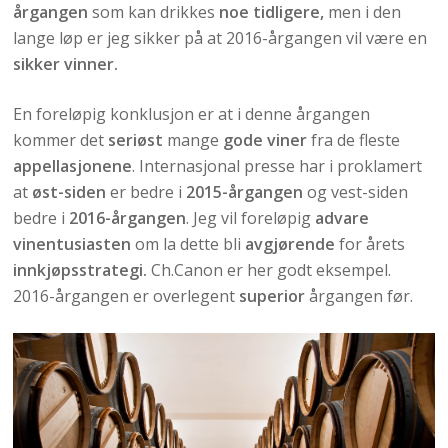
årgangen
som kan drikkes
noe tidligere,
men i den
lange løp er jeg sikker på at 2016-årgangen vil være en
sikker vinner.
En foreløpig konklusjon er at i denne årgangen
kommer det
seriøst
mange
gode viner
fra de fleste
appellasjonene
. Internasjonal presse har i proklamert
at
øst-siden
er bedre i
2015-årgangen
og vest-siden
bedre i
2016-årgangen
. Jeg vil foreløpig
advare
vinentusiasten
om la dette bli
avgjørende
for årets
innkjøpsstrategi.
Ch.Canon er her godt eksempel.
2016-årgangen er overlegent
superior
årgangen før.