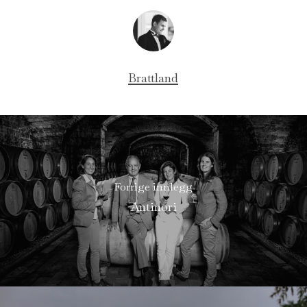
Brattland
Forrige innlegg
Antinori