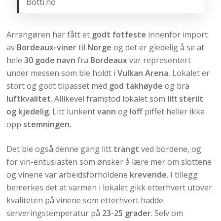
Botti.no
Arrangøren har fått et
godt fotfeste
innenfor import
av
Bordeaux-viner
til
Norge
og det er gledelig å se at
hele
30 gode navn
fra
Bordeaux
var representert
under messen som ble holdt i
Vulkan Arena.
Lokalet er
stort og godt tilpasset med
god takhøyde
og bra
luftkvalitet
. Allikevel framstod lokalet som litt
sterilt
og kjedelig
. Litt lunkent
vann
og
loff
piffet heller ikke
opp
stemningen.
Det ble også denne gang litt
trangt
ved bordene, og
for vin-entusiasten som ønsker å lære mer om slottene
og vinene var arbeidsforholdene
krevende
. I tillegg
bemerkes det at varmen i lokalet gikk etterhvert utover
kvaliteten på vinene som etterhvert hadde
serveringstemperatur på
23-25 grader
. Selv om