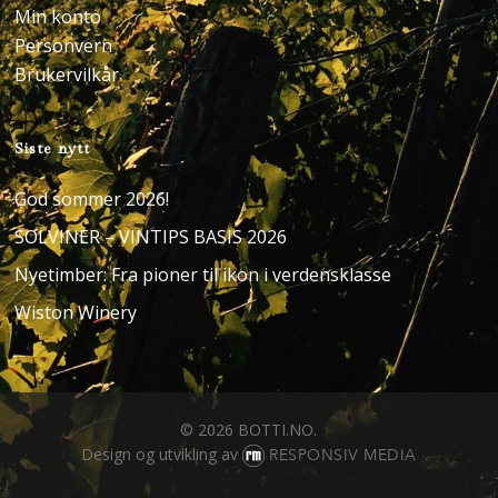
Min konto
Personvern
Brukervilkår
Siste nytt
God sommer 2026!
SOLVINER – VINTIPS BASIS 2026
Nyetimber: Fra pioner til ikon i verdensklasse
Wiston Winery
© 2026 BOTTI.NO.
Design og utvikling av
RESPONSIV MEDIA