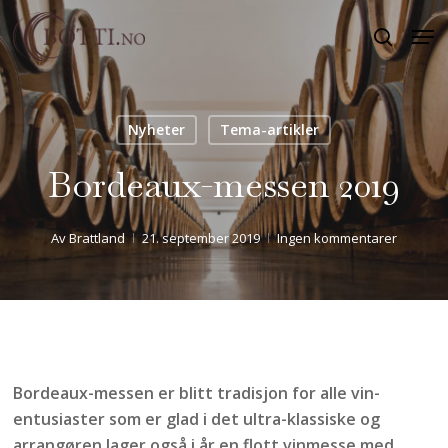
Skip
Men
to
search
Close
main
Menu
content
Nyheter
Tema-artikler
Bordeaux-messen 2019
Av
Brattland
21. september 2019
Ingen kommentarer
Bordeaux-messen er blitt tradisjon for alle vin-
entusiaster som er glad i det ultra-klassiske og
arrangøren lager også i år en flott vinmesse med