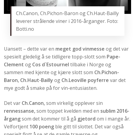
Ch.Canon, Ch.Pichon-Baron og Ch.Haut-Bailly
leverer strålende viner i 2016-årganger. Foto:
Botti.no
Uansett – dette var en
meget god vinmesse
og det var
spesielt gledelig å se tidligere topp-slott som
Pape-
Clement
og
Cos d`Estournel
tilbake i Norge og
sammen med kjente og kjære slott som
Ch.Pichon-
Baron, Ch.Haut-Bailly
og
Ch.Leoville poyferre
var det
mye godt å smake på for vin-entusiasten.
Det var
Ch.Canon,
som virkelig opplever sin
rennessanse,
som toppet kvelden med en
sublim 2016-
årgang
som det kommer til å gå
gjetord
om i mange år.
Velfortjent
100 poeng
ble gitt til slottet. Det var også
spesielt flott å se at de gamle traverne og