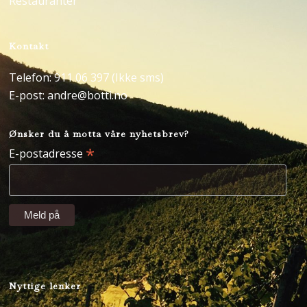
Restauranter
Kontakt
Telefon: 911 06 397 (Ikke sms)
E-post:
andre@botti.no
Ønsker du å motta våre nyhetsbrev?
*
E-postadresse
Nyttige lenker