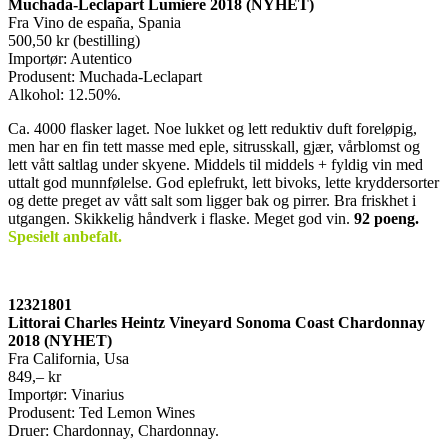
Muchada-Leclapart Lumiere 2018 (NYHET)
Fra Vino de españa, Spania
500,50 kr (bestilling)
Importør: Autentico
Produsent: Muchada-Leclapart
Alkohol: 12.50%.
Ca. 4000 flasker laget. Noe lukket og lett reduktiv duft foreløpig,
men har en fin tett masse med eple, sitrusskall, gjær, vårblomst og
lett vått saltlag under skyene. Middels til middels + fyldig vin med
uttalt god munnfølelse. God eplefrukt, lett bivoks, lette kryddersorter
og dette preget av vått salt som ligger bak og pirrer. Bra friskhet i
utgangen. Skikkelig håndverk i flaske. Meget god vin.
92 poeng.
Spesielt anbefalt.
12321801
Littorai Charles Heintz Vineyard Sonoma Coast Chardonnay
2018 (NYHET)
Fra California, Usa
849,– kr
Importør: Vinarius
Produsent: Ted Lemon Wines
Druer: Chardonnay, Chardonnay.