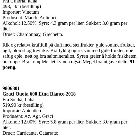
Fra Umbria, Italia
493,– kr (bestilling)
Importør: Vinetum
Produsent: March. Antinori
Alkohol: 12.50%. Syre: 4.3 gram per liter. Sukker: 3.0 gram per
liter.
Druer: Chardonnay, Grechetto.
Rik og relativt kraftfull på duft med stenfrukter, gule sommerfrukter,
nøtt, blomst og trevirke. Bra fyldig og rik vin med gule frukter, noe
saftig eple, nøtt og bra saltmineralitet. Syren greier å holde friskheten
bra oppe. Bra kompleksitet i vinen også. Meget bra utgave dette.
91
poeng.
9806801
Graci Quota 600 Etna Bianco 2018
Fra Sicilia, Italia
519,90 kr (bestilling)
Importør: Autentico
Produsent: Az. Agr. Graci
Alkohol: 12.00%. Syre: 5.8 gram per liter. Sukker: 3.0 gram per
liter.
Druer: Carricante, Catarratto.