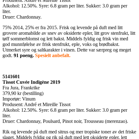
Produsent: André et Mireille Tissot
Alkohol: 12.50%. Syre: 6.8 gram per liter. Sukker: 3.0 gram per
liter.
Druer: Chardonnay.
75% 2014, 25% er fra 2015. Frisk og levende på duft med litt
grovere aromabilde av snev av oksiderte epler, litt grov stenfrukt, litt
tøff sommerblomst og lett bakst. Middels fyldig og frisk vin med
god munnfølelse av frisk stenfrukt, eple, voks og brødbakst.
Utmerket syre og saltkarakter i vinen. Dette var særpreg og meget
godt.
91 poeng.
Spesielt anbefalt.
5141601
Tissot Cuvée Indigène 2019
Fra Jura, Frankrike
379,90 kr (bestilling)
Importør: Vinum
Produsent: André et Mireille Tissot
Alkohol: 12.50%. Syre: 6.8 gram per liter. Sukker: 3.0 gram per
liter.
Druer: Chardonnay, Poulsard, Pinot noir, Trousseau (merenzao).
Rik og levende på duft med sitrus og mer tropiske toner av det friske
slaget. Middels fyldig og rik på duft med lett oksiderte epler, lett