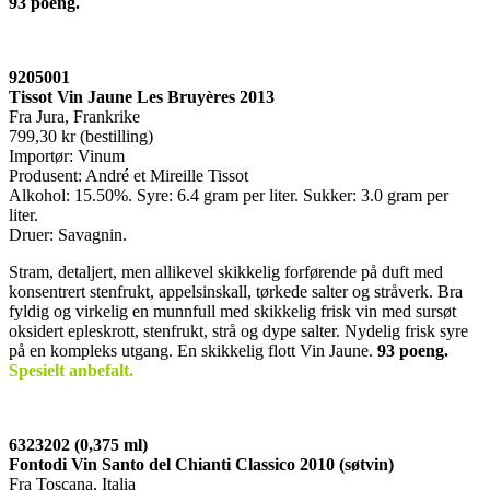
93 poeng.
9205001
Tissot Vin Jaune Les Bruyères 2013
Fra Jura, Frankrike
799,30 kr (bestilling)
Importør: Vinum
Produsent: André et Mireille Tissot
Alkohol: 15.50%. Syre: 6.4 gram per liter. Sukker: 3.0 gram per
liter.
Druer: Savagnin.
Stram, detaljert, men allikevel skikkelig forførende på duft med
konsentrert stenfrukt, appelsinskall, tørkede salter og stråverk. Bra
fyldig og virkelig en munnfull med skikkelig frisk vin med sursøt
oksidert epleskrott, stenfrukt, strå og dype salter. Nydelig frisk syre
på en kompleks utgang. En skikkelig flott Vin Jaune.
93 poeng.
Spesielt anbefalt.
6323202 (0,375 ml)
Fontodi Vin Santo del Chianti Classico 2010 (søtvin)
Fra Toscana, Italia