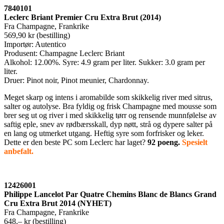
7840101
Leclerc Briant Premier Cru Extra Brut (2014)
Fra Champagne, Frankrike
569,90 kr (bestilling)
Importør: Autentico
Produsent: Champagne Leclerc Briant
Alkohol: 12.00%. Syre: 4.9 gram per liter. Sukker: 3.0 gram per
liter.
Druer: Pinot noir, Pinot meunier, Chardonnay.
Meget skarp og intens i aromabilde som skikkelig river med sitrus,
salter og autolyse. Bra fyldig og frisk Champagne med mousse som
brer seg ut og river i med skikkelig tørr og rensende munnfølelse av
saftig eple, snev av rødbærsskall, dyp nøtt, strå og dypere salter på
en lang og utmerket utgang. Heftig syre som forfrisker og leker.
Dette er den beste PC som Leclerc har laget?
92 poeng.
Spesielt
anbefalt.
12426001
Philippe Lancelot Par Quatre Chemins Blanc de Blancs Grand
Cru Extra Brut 2014 (NYHET)
Fra Champagne, Frankrike
648,– kr (bestilling)