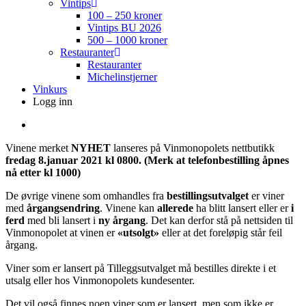
Vintips
100 – 250 kroner
Vintips BU 2026
500 – 1000 kroner
Restauranter
Restauranter
Michelinstjerner
Vinkurs
Logg inn
search
Vinene merket
NYHET
lanseres på Vinmonopolets nettbutikk
fredag 8.januar 2021 kl 0800. (Merk at telefonbestilling åpnes
nå etter kl 1000)
De øvrige vinene som omhandles fra
bestillingsutvalget
er viner
med
årgangsendring
. Vinene kan
allerede
ha blitt lansert eller er
i
ferd
med bli lansert i
ny årgang
. Det kan derfor stå på nettsiden til
Vinmonopolet at vinen er
«utsolgt»
eller at det foreløpig står feil
årgang.
Viner som er lansert på Tilleggsutvalget må bestilles direkte i et
utsalg eller hos Vinmonopolets kundesenter.
Det vil også finnes noen viner som er lansert, men som ikke er