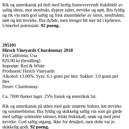
Rik og amerikansk på duft med herlig framovervendt fruktbilde av
saftig sitrus, mot stenfrukt, dypere salter, trevirke og nøtt. Bra fyldig
og rik vin med god saftig og frisk munnfølelse av sitrus, stenfrukter,
nøtt og lett trevirke. Bra dybde, men trenger litt mer tid i kjelleren.
Utmerket potensiale.
92 poeng.
295101
Hirsch Vineyards Chardonnay 2018
Fra California, Usa
829,90 kr (bestilling)
Importør: Red & White
Produsent: Hirsch Vineyards
Alkohol: 13.00%. Syre: 6.1 gram per liter. Sukker: 3.0 gram per
liter.
Druer: Chardonnay.
Ca. 7000 flasker laget. 25% fransk og østerriksk fat.
Rik og amerikansk på stilen med gule smørete frukter, lett trevirke
og sommerblomst. Bra fyldig og skikkelig saftig vin som gir glede
med saftige solmodne sitruser, friskt fruktskall, smør og med pent
trevirke. God saftig utgang. Ikke for detaljert, men dette var jo
skikkelig godt.
92 poeng
.