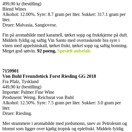
499,90 kr (bestilling)
Blend Wines
Alkohol: 12.00%. Syre: 8.7 gram per liter. Sukker: 317.1 gram per
liter.
Druer: Malvasia, Sangiovese.
Fin på aromabilde med karamell, tørket sopp og fruktkjerne på duft.
Middels fyldig og saftig Vin Santo med overraskende bra syre i
vinen med appelsinskall, tørket frukt, tørket sopp og saftig honning.
Meget god søtvin.
92 poeng
.
Spesielt anbefalt.
7159901
Von Buhl Freundstück Forst Riesling GG 2018
Fra Pfalz, Tyskland
449,90 kr (bestilling)
Importør: Palmer Fine Wine
Produsent: Weing. Reichsrat von Buhl
Alkohol: 12.50%. Syre: 7.5 gram per liter. Sukker: 3.0 gram per
liter.
Druer: Riesling.
Mer strammere i aromabilde med jordsmonn, snev av Petroleum og
blomst som ligger over kjølig tropisk og eplefrukt. Middels fyldig