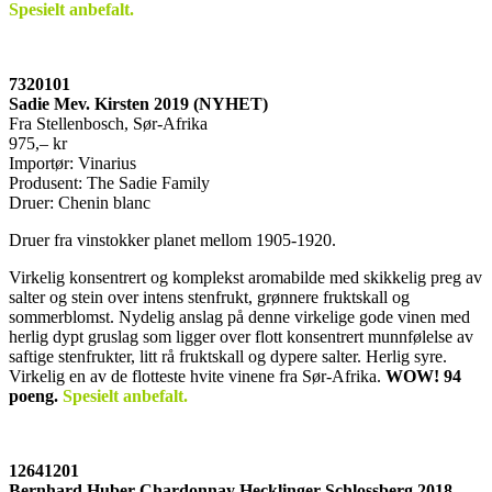
Spesielt anbefalt.
7320101
Sadie Mev. Kirsten 2019 (NYHET)
Fra Stellenbosch, Sør-Afrika
975,– kr
Importør: Vinarius
Produsent: The Sadie Family
Druer: Chenin blanc
Druer fra vinstokker planet mellom 1905-1920.
Virkelig konsentrert og komplekst aromabilde med skikkelig preg av
salter og stein over intens stenfrukt, grønnere fruktskall og
sommerblomst. Nydelig anslag på denne virkelige gode vinen med
herlig dypt gruslag som ligger over flott konsentrert munnfølelse av
saftige stenfrukter, litt rå fruktskall og dypere salter. Herlig syre.
Virkelig en av de flotteste hvite vinene fra Sør-Afrika.
WOW!
94
poeng.
Spesielt anbefalt.
12641201
Bernhard Huber Chardonnay Hecklinger Schlossberg 2018