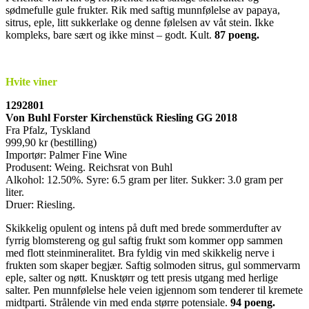
sødmefulle gule frukter. Rik med saftig munnfølelse av papaya,
sitrus, eple, litt sukkerlake og denne følelsen av våt stein. Ikke
kompleks, bare sært og ikke minst – godt. Kult.
87 poeng.
Hvite viner
1292801
Von Buhl Forster Kirchenstück Riesling GG 2018
Fra Pfalz, Tyskland
999,90 kr (bestilling)
Importør: Palmer Fine Wine
Produsent: Weing. Reichsrat von Buhl
Alkohol: 12.50%. Syre: 6.5 gram per liter. Sukker: 3.0 gram per
liter.
Druer: Riesling.
Skikkelig opulent og intens på duft med brede sommerdufter av
fyrrig blomstereng og gul saftig frukt som kommer opp sammen
med flott steinmineralitet. Bra fyldig vin med skikkelig nerve i
frukten som skaper begjær. Saftig solmoden sitrus, gul sommervarm
eple, salter og nøtt. Knusktørr og tett presis utgang med herlige
salter. Pen munnfølelse hele veien igjennom som tenderer til kremete
midtparti. Strålende vin med enda større potensiale.
94 poeng
.