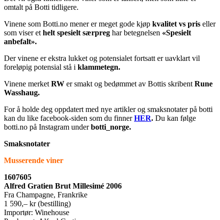
omtalt på Botti tidligere.
Vinene som Botti.no mener er meget gode kjøp
kvalitet vs pris
eller
som viser et
helt spesielt særpreg
har betegnelsen
«Spesielt
anbefalt».
Der vinene er ekstra lukket og potensialet fortsatt er uavklart vil
foreløpig potensial stå i
klammetegn.
Vinene merket
RW
er smakt og bedømmet av Bottis skribent
Rune
Wasshaug.
For å holde deg oppdatert med nye artikler og smaksnotater på botti
kan du like facebook-siden som du finner
HER
.
Du kan følge
botti.no på Instagram under
botti_norge.
Smaksnotater
Musserende viner
1607605
Alfred Gratien Brut Millesimé 2006
Fra Champagne, Frankrike
1 590,– kr (bestilling)
Importør: Winehouse