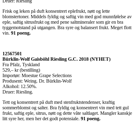
Druer: Riesling
Frisk og leken på duft konsentrert eplefrukt, nøtt og lette
blomstertoner. Middels fyldig og saftig vin med god munnfølelse av
eple, saftig sitrusfrukt og med pene saltmineraler som gir en bra
tyggemotstand på utgangen. Bra syre og balansert frukt. Meget flott
vin.
91 poeng.
12567501
Bürklin-Wolf Gaisböhl Riesling G.C. 2018 (NYHET)
Fra Pfalz, Tyskland
529,– kr (bestilling)
Importør: Moestue Grape Selections
Produsent: Weing. Dr. Bürklin-Wolf
Alkohol: 12.50%.
Druer: Riesling.
Tett og konsentrert på duft med stenfruktstendenser, kraftig
sommerblomst og salter. Bra fyldig og konsentrert vin med tett gul
frukt, saftig eple, sitrus, nøtt og dette våte saltlaget. Mangler kanskje
litt syre her, men her det godt potensiale.
91 poeng
.