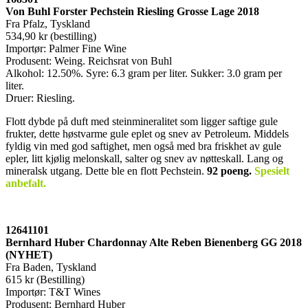
Von Buhl Forster Pechstein Riesling Grosse Lage 2018
Fra Pfalz, Tyskland
534,90 kr (bestilling)
Importør: Palmer Fine Wine
Produsent: Weing. Reichsrat von Buhl
Alkohol: 12.50%. Syre: 6.3 gram per liter. Sukker: 3.0 gram per
liter.
Druer: Riesling.
Flott dybde på duft med steinmineralitet som ligger saftige gule
frukter, dette høstvarme gule eplet og snev av Petroleum. Middels
fyldig vin med god saftighet, men også med bra friskhet av gule
epler, litt kjølig melonskall, salter og snev av nøtteskall. Lang og
mineralsk utgang. Dette ble en flott Pechstein.
92 poeng
.
Spesielt
anbefalt.
12641101
Bernhard Huber Chardonnay Alte Reben Bienenberg GG 2018
(NYHET)
Fra Baden, Tyskland
615 kr (Bestilling)
Importør: T&T Wines
Produsent: Bernhard Huber