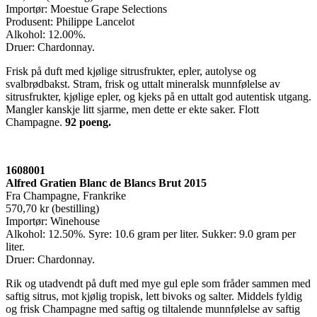
Importør: Moestue Grape Selections
Produsent: Philippe Lancelot
Alkohol: 12.00%.
Druer: Chardonnay.
Frisk på duft med kjølige sitrusfrukter, epler, autolyse og
svalbrødbakst. Stram, frisk og uttalt mineralsk munnfølelse av
sitrusfrukter, kjølige epler, og kjeks på en uttalt god autentisk utgang.
Mangler kanskje litt sjarme, men dette er ekte saker. Flott
Champagne.
92 poeng.
1608001
Alfred Gratien Blanc de Blancs Brut 2015
Fra Champagne, Frankrike
570,70 kr (bestilling)
Importør: Winehouse
Alkohol: 12.50%. Syre: 10.6 gram per liter. Sukker: 9.0 gram per
liter.
Druer: Chardonnay.
Rik og utadvendt på duft med mye gul eple som fråder sammen med
saftig sitrus, mot kjølig tropisk, lett bivoks og salter. Middels fyldig
og frisk Champagne med saftig og tiltalende munnfølelse av saftig