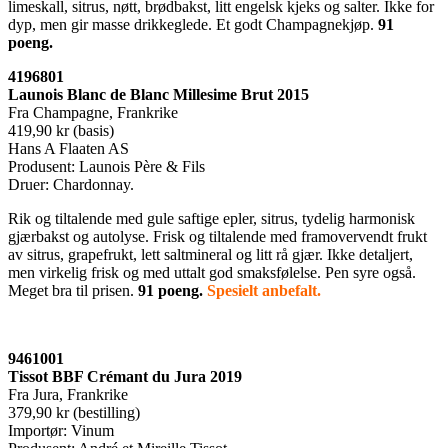
limeskall, sitrus, nøtt, brødbakst, litt engelsk kjeks og salter. Ikke for
dyp, men gir masse drikkeglede. Et godt Champagnekjøp.
91
poeng.
4196801
Launois Blanc de Blanc Millesime Brut 2015
Fra Champagne, Frankrike
419,90 kr (basis)
Hans A Flaaten AS
Produsent: Launois Père & Fils
Druer: Chardonnay.
Rik og tiltalende med gule saftige epler, sitrus, tydelig harmonisk
gjærbakst og autolyse. Frisk og tiltalende med framovervendt frukt
av sitrus, grapefrukt, lett saltmineral og litt rå gjær. Ikke detaljert,
men virkelig frisk og med uttalt god smaksfølelse. Pen syre også.
Meget bra til prisen.
91 poeng
.
Spesielt anbefalt.
9461001
Tissot BBF Crémant du Jura 2019
Fra Jura, Frankrike
379,90 kr (bestilling)
Importør: Vinum