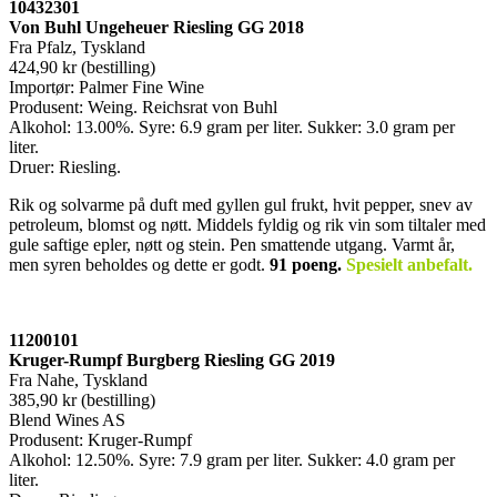
10432301
Von Buhl Ungeheuer Riesling GG 2018
Fra Pfalz, Tyskland
424,90 kr (bestilling)
Importør: Palmer Fine Wine
Produsent: Weing. Reichsrat von Buhl
Alkohol: 13.00%. Syre: 6.9 gram per liter. Sukker: 3.0 gram per
liter.
Druer: Riesling.
Rik og solvarme på duft med gyllen gul frukt, hvit pepper, snev av
petroleum, blomst og nøtt. Middels fyldig og rik vin som tiltaler med
gule saftige epler, nøtt og stein. Pen smattende utgang. Varmt år,
men syren beholdes og dette er godt.
91 poeng
.
Spesielt anbefalt.
11200101
Kruger-Rumpf Burgberg Riesling GG 2019
Fra Nahe, Tyskland
385,90 kr (bestilling)
Blend Wines AS
Produsent: Kruger-Rumpf
Alkohol: 12.50%. Syre: 7.9 gram per liter. Sukker: 4.0 gram per
liter.