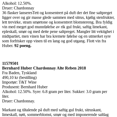
Alkohol: 12.50%.
Druer: Chardonnay
36 flasker lanseresTett og konsentrert på duft der det fine saltpreget
ligger over og gir masse glede sammen med sitrus, kjølig stenfrukter,
lett trevirke, stram smørtone og konsentrert blomstereng. Bra fyldig
vin med meget god munnfølelse av rik gul frukt, saftig limekant,
epleskall, smør og med dette pene saltpreget. Mangler litt vektighet i
midtpartiet, men vinen har bra kremete følelse og en utmerket syre
som forfrisker opp vinen til en lang og god utgang. Flott vin fra
Huber.
92 poeng.
11579501
Bernhard Huber Chardonnay Alte Reben 2018
Fra Baden, Tyskland
490,10 kr (bestilling)
Importør: T&T Wine
Produsent: Bernhard Huber
Alkohol: 12.50%. Syre: 6.8 gram per liter. Sukker: 3.0 gram per
liter.
Druer: Chardonnay.
Markant og tiltalende på duft med saftig gul frukt, sitruskant,
limeskall, nøtt, sommerblomst, smør og med imponerende saltlag