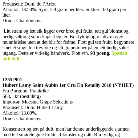
Produsent: Dom. de l’Arlot
Alkohol: 13.50%. Syre: 5.9 gram per liter. Sukker: 3.0 gram per
liter.
Druer: Chardonnay.
Litt stram og lett eik ligger over bred gul frukt, tett gul blomst og
herlig saltpreg som skaper begjær. Bra fyldig og relativ massiv
munnfølelse uten at det blir for fedme. Flott gul tett frukt, begynnere
smeltet smør, lett trevirke og litt grape-toner på en tett herlig saltet
utgang. Dette er virkelig håndverk. Flott vin.
93 poeng
.
Spesielt
anbefalt.
12552901
Hubert Lamy Saint-Aubin 1er Cru En Remilly 2018 (NYHET)
Fra Burgund, Frankrike
668,– kr (bestilling)
Importør: Moestue Grape Selections
Produsent: Dom. Hubert Lamy
Alkohol: 13.00%.
Druer: Chardonnay.
Konsentrert og tett på duft, men har denne underliggende sjarmen
med tett smørete gule frukter, blomster og nøtt. Bra fyldig og