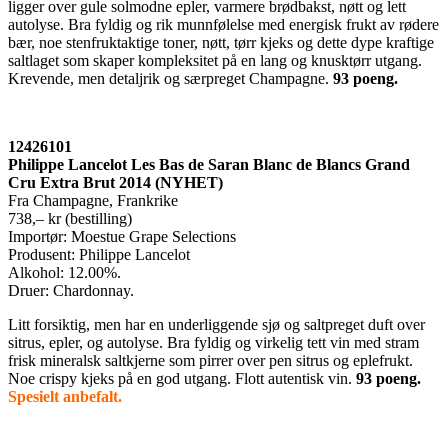
ligger over gule solmodne epler, varmere brødbakst, nøtt og lett
autolyse. Bra fyldig og rik munnfølelse med energisk frukt av rødere
bær, noe stenfruktaktige toner, nøtt, tørr kjeks og dette dype kraftige
saltlaget som skaper kompleksitet på en lang og knusktørr utgang.
Krevende, men detaljrik og særpreget Champagne.
93 poeng.
12426101
Philippe Lancelot Les Bas de Saran Blanc de Blancs Grand
Cru Extra Brut 2014 (NYHET)
Fra Champagne, Frankrike
738,– kr (bestilling)
Importør: Moestue Grape Selections
Produsent: Philippe Lancelot
Alkohol: 12.00%.
Druer: Chardonnay.
Litt forsiktig, men har en underliggende sjø og saltpreget duft over
sitrus, epler, og autolyse. Bra fyldig og virkelig tett vin med stram
frisk mineralsk saltkjerne som pirrer over pen sitrus og eplefrukt.
Noe crispy kjeks på en god utgang. Flott autentisk vin.
93 poeng
.
Spesielt anbefalt.