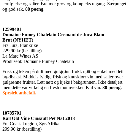
jernfølelse og salter. Bra mer grov og kompleks utgang. Særpreget
og god sak.
88 poeng.
12599401
Domaine Fumey Chatelain Cremant de Jura Blanc
Brut (NYHET)
Fra Jura, Frankrike
229,90 kr (bestilling)
La Marc Wines AS
Produsent: Domaine Fumey Chatelain
Frisk og leken på duft med gulgrønn frukt, nøtt og enkel med lett
brødbakst. Middels fyldig, frisk og knusktørr vin med salter over
gulgrønne frukter. Lett nøtt og kjeks i bakgrunnen. Ikke detaljert,
men dette var virkelig en fresh munnvekker. Kul vin.
88 poeng.
Spesielt anbefalt.
10785701
Rall Old Vine Cinsault Pet Nat 2018
Fra Coastal region, Sør-Afrika
299,90 kr (bestilling)