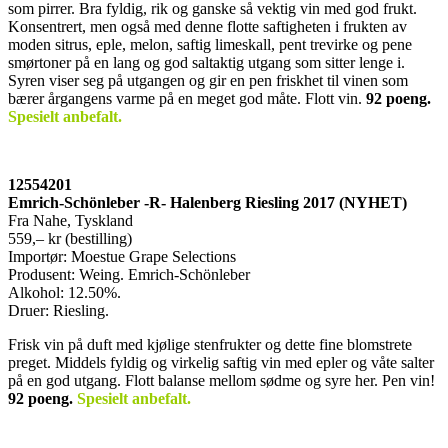
som pirrer. Bra fyldig, rik og ganske så vektig vin med god frukt.
Konsentrert, men også med denne flotte saftigheten i frukten av
moden sitrus, eple, melon, saftig limeskall, pent trevirke og pene
smørtoner på en lang og god saltaktig utgang som sitter lenge i.
Syren viser seg på utgangen og gir en pen friskhet til vinen som
bærer årgangens varme på en meget god måte. Flott vin.
92 poeng.
Spesielt anbefalt.
12554201
Emrich-Schönleber -R- Halenberg Riesling 2017 (NYHET)
Fra Nahe, Tyskland
559,– kr (bestilling)
Importør: Moestue Grape Selections
Produsent: Weing. Emrich-Schönleber
Alkohol: 12.50%.
Druer: Riesling.
Frisk vin på duft med kjølige stenfrukter og dette fine blomstrete
preget. Middels fyldig og virkelig saftig vin med epler og våte salter
på en god utgang. Flott balanse mellom sødme og syre her. Pen vin!
92 poeng
.
Spesielt anbefalt.