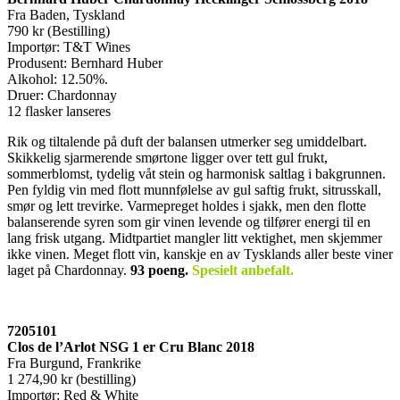
Fra Baden, Tyskland
790 kr (Bestilling)
Importør: T&T Wines
Produsent: Bernhard Huber
Alkohol: 12.50%.
Druer: Chardonnay
12 flasker lanseres
Rik og tiltalende på duft der balansen utmerker seg umiddelbart.
Skikkelig sjarmerende smørtone ligger over tett gul frukt,
sommerblomst, tydelig våt stein og harmonisk saltlag i bakgrunnen.
Pen fyldig vin med flott munnfølelse av gul saftig frukt, sitrusskall,
smør og lett trevirke. Varmepreget holdes i sjakk, men den flotte
balanserende syren som gir vinen levende og tilfører energi til en
lang frisk utgang. Midtpartiet mangler litt vektighet, men skjemmer
ikke vinen. Meget flott vin, kanskje en av Tysklands aller beste viner
laget på Chardonnay.
93 poeng.
Spesielt anbefalt.
7205101
Clos de l’Arlot NSG 1 er Cru Blanc 2018
Fra Burgund, Frankrike
1 274,90 kr (bestilling)
Importør: Red & White