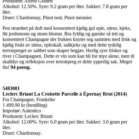
Produsent: Alfred Gratien
Alkohol: 12.50%. Syre: 9.2 gram per liter. Sukker: 7.8 gram per
liter.
Druer: Chardonnay, Pinot noir, Pinot meunier.
Pen stramhet på duft med konsentrert kjølig gul eple, sitrus, kjeks,
litt jordsmonn og stram blomst. Bra fyldig og ganske så tett og
konsentrert Champagne der frukten knyter seg sammen med frisk og
kjølig frukt av sitrus, epleskall, saltkjeks og med dette tydelig
terroirpreget av salthet som skaper begjær. Herlig syre frisker og
river i Champagnen. Dette er vin som kan bli for mye alene, men til
skalldyr og refleksjon over terroirpreg er dette ypperlig sak. Meget
fin!
94 poeng
.
5483001
Leclerc Briant La Croisette Parcelle à Épernay Brut (2014)
Fra Champagne, Frankrike
1 499,90 kr (bestilling)
Importør: Autentico
Produsent: Leclerc Briant
Alkohol: 12.00%. Syre: 6.0 gram per liter. Sukker: 3.0 gram per
liter.
Druer: Chardonnay.