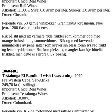
Importør: Unico Real Wines
Produsent: Rall Wines
Alkohol: 11.00%. Syre: 6.0 gram per liter. Sukker: 3.0 gram per liter.
Druer: Cinsault.
Perlende vin. 50 gamle vinstokker. Granittaktig jordsmonn. Noe
jern. 1200 flasker produseres.
Rik på stil med litt varmere røde frukter som kommer opp med
orange fruktskall og sommerblomst. Rik og med krevende
munnfølelse av pene salter som krever sin plass foran lys rød frukt
og lette kryddertoner. Bra kompleksitet, mangler kanskje bittelitt
friskhet, men dette er særpreg.
87 poeng.
10604401
Testalonga El Bandito I wish I was a ninja 2020
Fra Western Cape, Sør-Afrika
249,70 kr (bestilling)
Importør: Unico Real Wines
Produsent: Testalonga Wines
Alkohol: 10.00%.
Druer: Colombard.
Perlende vin. Rik og forførende med saftige stenfrukter og