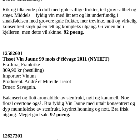
Rik og tiltalende på duft med gule saftige frukter, tett grov salthet og
smør. Middels + fyldig vin med litt tett og litt underfundig i
smakfølelsen med grovere gule frukter, mer trevirke, nøtt og virkelig
konsentrert smør på en tett og kompleks utgang. Gi vinen tid i
kjelleren, men dette vil skinne.
92 poeng
.
12582601
Tissot Vin Jaune 99 mois d’élévage 2011 (NYHET)
Fra Jura, Frankrike
869,90 kr (bestilling)
Importør: Vinum
Produsent: André et Mireille Tissot
Druer: Savagnin.
Balansert og flott aromabilde av stenfrukt, nøtt og karamell. Noe
floral overtone også. Bra fyldig Vin Jaune med uttalt konsentrert og
dyp munnfølelse av stenfrukt, krydret honning og nøtt. Bra frisk
utgang. Meget god sak.
92 poeng.
12627301