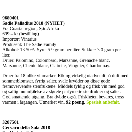
9680401
Sadie Palladius 2018 (NYHET)
Fra Coastal region, Sør-Afrika
699,– kr (bestilling)
Importør: Vinarius
Produsent: The Sadie Family
Alkohol: 13.50%. Syre: 5.9 gram per liter. Sukker: 3.0 gram per
liter.
Druer: Palomino, Colombard, Marsanne, Grenache blanc,
Marsanne, Chenin blanc, Clairette, Viognier, Chardonnay.
Druer fra 18 ulike vinmarker. Rik og virkelig utadvendt på duft med
sommerblomster, fyrrig salter, svale krydder og disse gode
fremovervendte stenfruktene. Middels fyldig og frisk vin med god
og saftig munnfølelse av slørete parfymerte stenfrukter og salter.
God smattende utgang. Bra dybde også. Friskheten bevares, tross
varmen i årgangen. Utmerket vin.
92 poeng.
Spesielt anbefalt.
3287501
Cervaro della Sala 2018