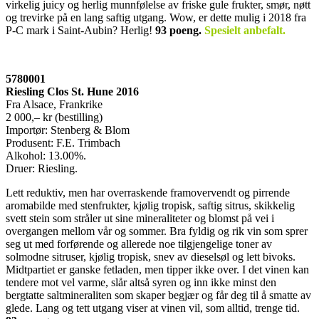
virkelig juicy og herlig munnfølelse av friske gule frukter, smør, nøtt
og trevirke på en lang saftig utgang. Wow, er dette mulig i 2018 fra
P-C mark i Saint-Aubin? Herlig!
93 poeng.
Spesielt anbefalt.
5780001
Riesling Clos St. Hune 2016
Fra Alsace, Frankrike
2 000,– kr (bestilling)
Importør: Stenberg & Blom
Produsent: F.E. Trimbach
Alkohol: 13.00%.
Druer: Riesling.
Lett reduktiv, men har overraskende framovervendt og pirrende
aromabilde med stenfrukter, kjølig tropisk, saftig sitrus, skikkelig
svett stein som stråler ut sine mineraliteter og blomst på vei i
overgangen mellom vår og sommer. Bra fyldig og rik vin som sprer
seg ut med forførende og allerede noe tilgjengelige toner av
solmodne sitruser, kjølig tropisk, snev av dieselsøl og lett bivoks.
Midtpartiet er ganske fetladen, men tipper ikke over. I det vinen kan
tendere mot vel varme, slår altså syren og inn ikke minst den
bergtatte saltmineraliten som skaper begjær og får deg til å smatte av
glede. Lang og tett utgang viser at vinen vil, som alltid, trenge tid.