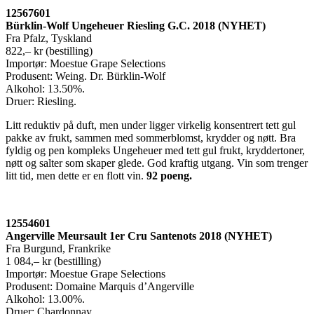
12567601
Bürklin-Wolf Ungeheuer Riesling G.C. 2018 (NYHET)
Fra Pfalz, Tyskland
822,– kr (bestilling)
Importør: Moestue Grape Selections
Produsent: Weing. Dr. Bürklin-Wolf
Alkohol: 13.50%.
Druer: Riesling.
Litt reduktiv på duft, men under ligger virkelig konsentrert tett gul
pakke av frukt, sammen med sommerblomst, krydder og nøtt. Bra
fyldig og pen kompleks Ungeheuer med tett gul frukt, kryddertoner,
nøtt og salter som skaper glede. God kraftig utgang. Vin som trenger
litt tid, men dette er en flott vin.
92 poeng
.
12554601
Angerville Meursault 1er Cru Santenots 2018 (NYHET)
Fra Burgund, Frankrike
1 084,– kr (bestilling)
Importør: Moestue Grape Selections
Produsent: Domaine Marquis d’Angerville
Alkohol: 13.00%.
Druer: Chardonnay.