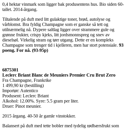
0,4 hektar vinmark som ligger bak produsentens hus. Bio siden 60-
tallet. 2014-årgang.
Tiltalende på duft med litt gulaktige toner, brød, autolyse og
vårblomst. Bra fyldig Champagne som er ganske så tett og
utilnærmelig nå. Dypere saltlag ligger over strammere gule og
grønne frukter, crispy kjeks, litt jordsmonnspreg og snev av
dieselsøl. Virkelig stram og tørr utgang. Dette er en kompleks
Champagne som trenger tid i kjelleren, men har stort potensiale.
93
poeng. For nå. (93-95p)
6875301
Leclerc Briant Blanc de Meuniers Premier Cru Brut Zero
Fra Champagne, Frankrike
1 499,90 kr (bestilling)
Importør: Autentico
Produsent: Leclerc Briant
Alkohol: 12.00%. Syre: 5.5 gram per liter.
Druer: Pinot meunier.
2015 årgang. 40-50 år gamle vinstokker.
Balansert på duft med tette bobler med tydelig rødbærsfrukt som