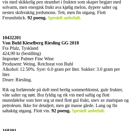
vin med skikkelig pen stramhet i frukten som skaper begjær med
solvarm, men energisk frukt ava kjølig melon, dypere salter og
nesten skiferaktig jordsmonn. Tett, men fin utgang. Flott
Freundstück.
92 poeng
.
Spesielt anbefalt.
10432201
Von Buhl Kieselberg Riesling GG 2018
Fra Pfalz, Tyskland
424,90 kr (bestilling)
Importør: Palmer Fine Wine
Produsent: Weing. Reichsrat von Buhl
Alkohol: 12.50%. Syre: 6.0 gram per liter. Sukker: 3.0 gram per
liter.
Druer: Riesling.
Rik og forførende på duft med herlig sommerblomst, gule frukter,
våte salter og nøtt. Bra fyldig og rik vin med saftig og flott
munnfølelse som brer seg ut med flott gul frukt, snev av marispan og
petroleum. Ikke for detaljert, men gir masse glede. Lang og fin
saltaktig utgang. Flott vin.
92 poeng
.
Spesielt anbefalt.
168301