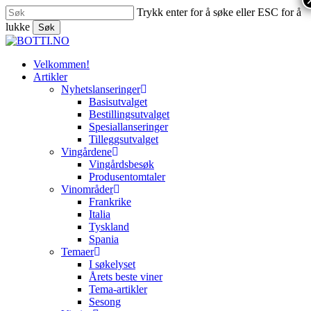
Skip
Trykk enter for å søke eller ESC for å
to
lukke
Søk
main
Close
content
Search
search
Menu
Velkommen!
Artikler
Nyhetslanseringer
Basisutvalget
Bestillingsutvalget
Spesiallanseringer
Tilleggsutvalget
Vingårdene
Vingårdsbesøk
Produsentomtaler
Vinområder
Frankrike
Italia
Tyskland
Spania
Temaer
I søkelyset
Årets beste viner
Tema-artikler
Sesong