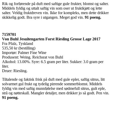
Rik og forførende på duft med saftige gule frukter, blomst og salter.
Middels fyldig og uttalt saftig vin som oser ut fruktkjøtt og lette
salter. Veldig fruktdreven vin. Ikke for kompleks, men dette drikker
skikkelig godt. Bra syre i utgangen. Meget god vin.
91 poeng.
7159701
Von Buhl Jesuitengarten Forst Riesling Grosse Lage 2017
Fra Pfalz, Tyskland
535,50 kr (bestilling)
Importør: Palmer Fine Wine
Produsent: Weing. Reichsrat von Buhl
Alkohol: 13.00%. Syre: 6.5 gram per liter. Sukker: 3.0 gram per
liter.
Druer: Riesling.
Tiltalende og faktisk frisk på duft med gule epler, saftig sitrus, litt
solvarmet gul frukt og tydelig pirrende sommerblomst. Middels
fyldig vin med saftig munnfølelse med sødmefull sitrus, gult eple,
strå og nøtteskall. Mangler detaljer, men drikker jo så godt. Pen vin.
91 poeng
.