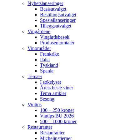
Nyhetslanseringer
Basisutvalget
Bestillingsutvalget
Spesiallanseringer
Tilleggsutvalget
Vingårdene
Vingårdsbesøk
Produsentomtaler
Vinområder
Frankrike
Italia
Tyskland
Spania
Temaer
I søkelyset
Årets beste viner
Tema-artikler
Sesong
Vintips
100 – 250 kroner
Vintips BU 2026
500 – 1000 kroner
Restauranter
Restauranter
Michelinstjerner