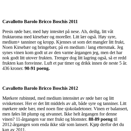
Cavallotto Barolo Bricco Boschis 2011
Presis røde bær, med høy intesitet på nese. Ah, deilig, litt våt
fruktaroma med kirsebær og moreller. Litt lær også. Høy syre,
medium+ tanniner og kropp. Kjennes ut som det mangler litt frukt,
Noen Kirsebær og bringebær, på en medium / lang ettersmak. Jeg
synes vinen kom godt ut av den varme årgangen jeg, men det har
nok godt litt utover frukten. Trenger dog litt lagring også, så er redd
frukten kan forsvinne. Luft et par timer og drikk innen de neste 5 år.
436 kroner.
90-91 poeng.
Cavallotto Barolo Bricco Boschis 2012
Mørkere rubinrød, med medium intensitet av røde bær og litt
svisketoner. Her er det litt middels av alt, både syre og tanniner. Litt
mørkere røde bær, med noen fine sjokoladetoner. Vinen er balansert,
men føles litt plump og utvannet. Ikke helt årgangen for denne
vinen? 11-årgangen var mer frukt og blomster.
88-89 poeng
til
2012-årgangen som enda ikke står som lansert. Kjøp derfor det du
kan av 2011.