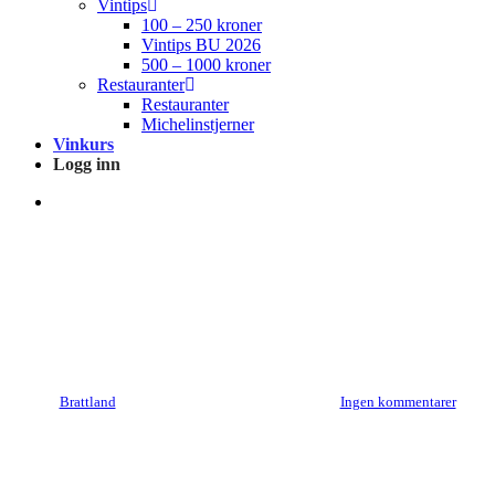
Vintips
100 – 250 kroner
Vintips BU 2026
500 – 1000 kroner
Restauranter
Restauranter
Michelinstjerner
Vinkurs
Logg inn
search
Produsentomtaler
Cavallotto
Av
Brattland
23. mai 2017
juni 25th, 2017
Ingen kommentarer