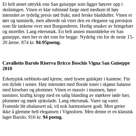
Et helt annet uttrykk enn San guiseppe som ligger høyere opp i
skråningen. Vinen er klar rubinrød farge med medium til høy
intensitet av tydelig presis rød frukt, med ferske bladdufter. Vinen er
tørr og tanninrik, men allerede nå viser den en eleganse og presisjon
som får tankene over mot Burgunderen. Herlig smaker av bringebær
og moreller. Lang ettersmak. En helt annen munnfølelse en San
guiseppe, men her er det rom for begge. Nydelig vin for de neste 15-
20 årene. 874 kr.
94-95poeng.
Cavallotto Barolo Riserva Bricco Boschis Vigna San Guiseppe
2010
Erketypisk nebbiolo-rød kjerne, med lysere gulskjær i kantene. Fin
ren dybde i senter. Høy intensitet med florale toner i skjønn balanse
med kirsebær og plommer. Vinen er massiv i munnen, høye
tanniner, kraftig kropp med en salig blanding av mørkere røde bær,
plommer og mørk sjokolade. Lang ettersmak. Varer og varer.
Framstår litt ubalansert nå, vil nok harmonisere godt. Men greier
ikke å glemme helt elegansen i Vignoloen. Men denne er en klassisk
laget Barolo. 916 kr.
94 poeng.