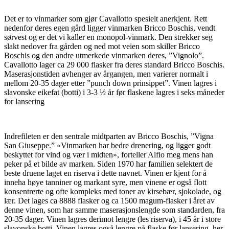
Det er to vinmarker som gjør Cavallotto spesielt anerkjent. Rett
nedenfor deres egen gård ligger vinmarken Bricco Boschis, vendt
sørvest og er det vi kaller en monopol-vinmark. Den strekker seg
slakt nedover fra gården og ned mot veien som skiller Bricco
Boschis og den andre utmerkede vinmarken deres, ”Vignolo”.
Cavallotto lager ca 29 000 flasker fra deres standard Bricco Boschis.
Maserasjonstiden avhenger av årgangen, men varierer normalt i
mellom 20-35 dager etter ”punch down prinsippet”. Vinen lagres i
slavonske eikefat (botti) i 3-3 ½ år før flaskene lagres i seks måneder
for lansering
Indrefileten er den sentrale midtparten av Bricco Boschis, ”Vigna
San Giuseppe.” «Vinmarken har bedre drenering, og ligger godt
beskyttet for vind og vær i midten», forteller Alfio meg mens han
peker på et bilde av marken. Siden 1970 har familien selektert de
beste druene laget en riserva i dette navnet. Vinen er kjent for å
inneha høye tanniner og markant syre, men vinene er også flott
konsentrerte og ofte kompleks med toner av kirsebær, sjokolade, og
lær. Det lages ca 8888 flasker og ca 1500 magum-flasker i året av
denne vinen, som har samme maserasjonslengde som standarden, fra
20-35 dager. Vinen lagres derimot lengre (les riserva), i 45 år i store
slavonske botti. Vinen lagres også lengre på flaske før lansering, her