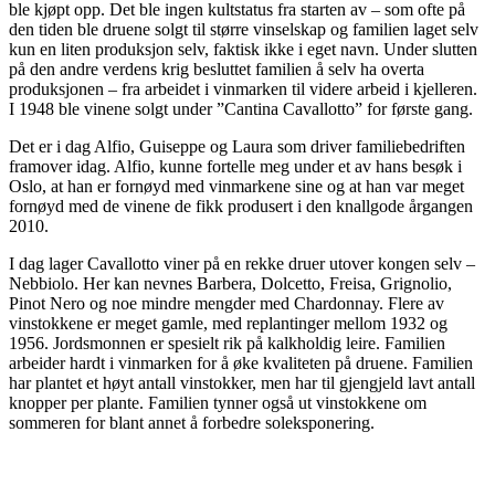
ble kjøpt opp. Det ble ingen kultstatus fra starten av – som ofte på
den tiden ble druene solgt til større vinselskap og familien laget selv
kun en liten produksjon selv, faktisk ikke i eget navn. Under slutten
på den andre verdens krig besluttet familien å selv ha overta
produksjonen – fra arbeidet i vinmarken til videre arbeid i kjelleren.
I 1948 ble vinene solgt under ”Cantina Cavallotto” for første gang.
Det er i dag Alfio, Guiseppe og Laura som driver familiebedriften
framover idag. Alfio, kunne fortelle meg under et av hans besøk i
Oslo, at han er fornøyd med vinmarkene sine og at han var meget
fornøyd med de vinene de fikk produsert i den knallgode årgangen
2010.
I dag lager Cavallotto viner på en rekke druer utover kongen selv –
Nebbiolo. Her kan nevnes Barbera, Dolcetto, Freisa, Grignolio,
Pinot Nero og noe mindre mengder med Chardonnay. Flere av
vinstokkene er meget gamle, med replantinger mellom 1932 og
1956. Jordsmonnen er spesielt rik på kalkholdig leire. Familien
arbeider hardt i vinmarken for å øke kvaliteten på druene. Familien
har plantet et høyt antall vinstokker, men har til gjengjeld lavt antall
knopper per plante. Familien tynner også ut vinstokkene om
sommeren for blant annet å forbedre soleksponering.