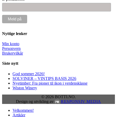
Nyttige lenker
Min konto
Personvern
Brukervilkår
Siste nytt
God sommer 2026!
SOLVINER – VINTIPS BASIS 2026
Nyetimber: Fra pioner til ikon i verdensklasse
Wiston Winery
© 2026 BOTTI.NO.
Design og utvikling av
RESPONSIV MEDIA
Close
Velkommen!
Menu
Artikler