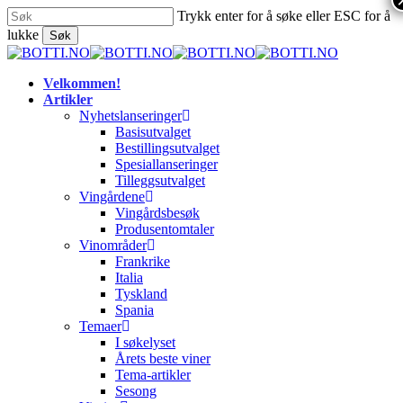
Skip
Trykk enter for å søke eller ESC for å
to
lukke
Søk
main
Close
content
Search
search
Menu
Velkommen!
Artikler
Nyhetslanseringer
Basisutvalget
Bestillingsutvalget
Spesiallanseringer
Tilleggsutvalget
Vingårdene
Vingårdsbesøk
Produsentomtaler
Vinområder
Frankrike
Italia
Tyskland
Spania
Temaer
I søkelyset
Årets beste viner
Tema-artikler
Sesong