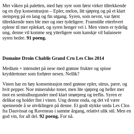
Mer våken på paletten, med høy syre som først virker tiltrekkende
og en dyp konsentrasjon – Epler, melon, litt sjøpreg og på et klart
steinpreg på en lang og fin utgang. Syren, som nevnt, var først
tiltrekkende men ble mer og mer tydeligere. Framstilte etterhvert
eplene til mer eplekart, og syren henger vei i. Men vinen er tydelig
ung, denne vil komme seg ytterligere som kanskje vil balansere
syren bedre.
91 poeng.
Domaine Droin Chablis Grand Cru Les Clos 2014
Medium + intensitet på nese med grønne frukter og spisse
kryddertoner som forfører nesen. Nellik?
Vinen har en høy konsentrasjon med grønne epler, sitrus, pære, og
hvit pepper. Noe mineralske toner, men lite sjøpreg og heller mer
mot en sentralburgunder med klart smørpreg og treflis. Syren er
delikat og holder fint i vinen. Ung denne enda, og det vil være
spennende å se utviklingen på denne. Et godt stykke unda Les Clos
fra Dauvissat og Raveneau i samme årgang, relativt ulik stil. Men en
god vin, for all del.
92 poeng.
For nå.