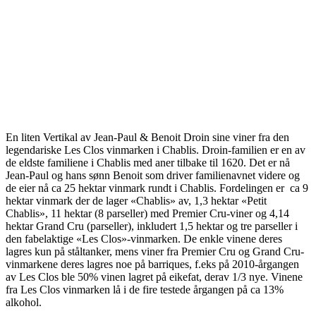
En liten Vertikal av Jean-Paul & Benoit Droin sine viner fra den
legendariske Les Clos vinmarken i Chablis. Droin-familien er en av
de eldste familiene i Chablis med aner tilbake til 1620. Det er nå
Jean-Paul og hans sønn Benoit som driver familienavnet videre og
de eier nå ca 25 hektar vinmark rundt i Chablis. Fordelingen er ca 9
hektar vinmark der de lager «Chablis» av, 1,3 hektar «Petit
Chablis», 11 hektar (8 parseller) med Premier Cru-viner og 4,14
hektar Grand Cru (parseller), inkludert 1,5 hektar og tre parseller i
den fabelaktige «Les Clos»-vinmarken. De enkle vinene deres
lagres kun på ståltanker, mens viner fra Premier Cru og Grand Cru-
vinmarkene deres lagres noe på barriques, f.eks på 2010-årgangen
av Les Clos ble 50% vinen lagret på eikefat, derav 1/3 nye. Vinene
fra Les Clos vinmarken lå i de fire testede årgangen på ca 13%
alkohol.