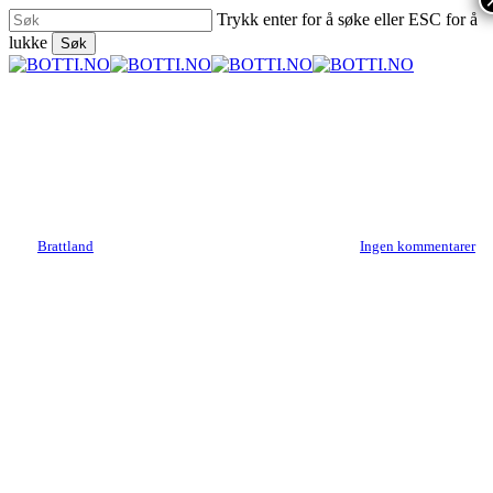
Skip
Trykk enter for å søke eller ESC for å
to
lukke
Søk
main
Close
content
Search
search
Menu
Vintester
Droin Les Clos vertikal
Av
Brattland
11. august 2017
november 1st, 2017
Ingen kommentarer