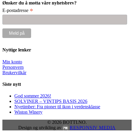
Ønsker du å motta våre nyhetsbrev?
*
E-postadresse
Nyttige lenker
Min konto
Personvern
Brukervilkår
Siste nytt
God sommer 2026!
SOLVINER – VINTIPS BASIS 2026
Nyetimber: Fra pioner til ikon i verdensklasse
Wiston Winery
© 2026 BOTTI.NO.
Design og utvikling av
RESPONSIV MEDIA