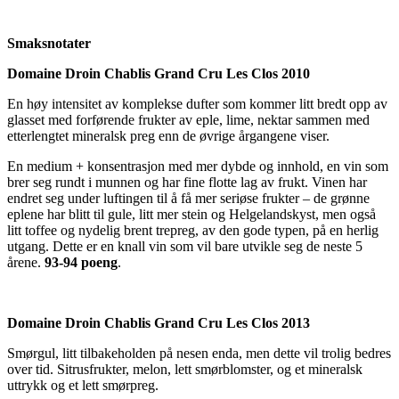
Smaksnotater
Domaine Droin Chablis Grand Cru Les Clos 2010
En høy intensitet av komplekse dufter som kommer litt bredt opp av
glasset med forførende frukter av eple, lime, nektar sammen med
etterlengtet mineralsk preg enn de øvrige årgangene viser.
En medium + konsentrasjon med mer dybde og innhold, en vin som
brer seg rundt i munnen og har fine flotte lag av frukt. Vinen har
endret seg under luftingen til å få mer seriøse frukter – de grønne
eplene har blitt til gule, litt mer stein og Helgelandskyst, men også
litt toffee og nydelig brent trepreg, av den gode typen, på en herlig
utgang. Dette er en knall vin som vil bare utvikle seg de neste 5
årene.
93-94 poeng
.
Domaine Droin Chablis Grand Cru Les Clos 2013
Smørgul, litt tilbakeholden på nesen enda, men dette vil trolig bedres
over tid. Sitrusfrukter, melon, lett smørblomster, og et mineralsk
uttrykk og et lett smørpreg.