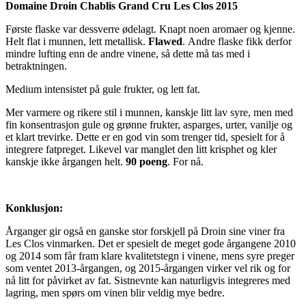
Domaine Droin Chablis Grand Cru Les Clos 2015
Første flaske var dessverre ødelagt. Knapt noen aromaer og kjenne.
Helt flat i munnen, lett metallisk.
Flawed
. Andre flaske fikk derfor
mindre lufting enn de andre vinene, så dette må tas med i
betraktningen.
Medium intensistet på gule frukter, og lett fat.
Mer varmere og rikere stil i munnen, kanskje litt lav syre, men med
fin konsentrasjon gule og grønne frukter, asparges, urter, vanilje og
et klart trevirke. Dette er en god vin som trenger tid, spesielt for å
integrere fatpreget. Likevel var manglet den litt krisphet og kler
kanskje ikke årgangen helt.
90 poeng
. For nå.
Konklusjon:
Årganger gir også en ganske stor forskjell på Droin sine viner fra
Les Clos vinmarken. Det er spesielt de meget gode årgangene 2010
og 2014 som får fram klare kvalitetstegn i vinene, mens syre preger
som ventet 2013-årgangen, og 2015-årgangen virker vel rik og for
nå litt for påvirket av fat. Sistnevnte kan naturligvis integreres med
lagring, men spørs om vinen blir veldig mye bedre.