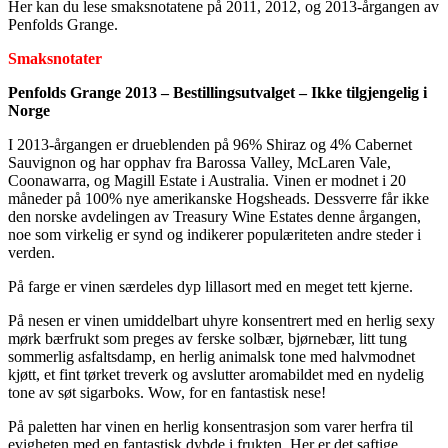
Her kan du lese smaksnotatene på 2011, 2012, og 2013-årgangen av
Penfolds Grange.
Smaksnotater
Penfolds Grange 2013 – Bestillingsutvalget – Ikke tilgjengelig i
Norge
I 2013-årgangen er drueblenden på 96% Shiraz og 4% Cabernet
Sauvignon og har opphav fra Barossa Valley, McLaren Vale,
Coonawarra, og Magill Estate i Australia. Vinen er modnet i 20
måneder på 100% nye amerikanske Hogsheads. Dessverre får ikke
den norske avdelingen av Treasury Wine Estates denne årgangen,
noe som virkelig er synd og indikerer populæriteten andre steder i
verden.
På farge er vinen særdeles dyp lillasort med en meget tett kjerne.
På nesen er vinen umiddelbart uhyre konsentrert med en herlig sexy
mørk bærfrukt som preges av ferske solbær, bjørnebær, litt tung
sommerlig asfaltsdamp, en herlig animalsk tone med halvmodnet
kjøtt, et fint tørket treverk og avslutter aromabildet med en nydelig
tone av søt sigarboks. Wow, for en fantastisk nese!
På paletten har vinen en herlig konsentrasjon som varer herfra til
evigheten med en fantastisk dybde i frukten. Her er det saftige