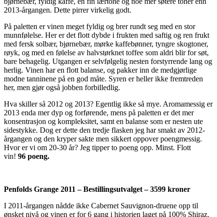
bjørnebær, fyldig kaffe, en fin lærtone og noe mer søtere toner enn
2013-årgangen. Dette pirrer virkelig godt.
På paletten er vinen meget fyldig og brer rundt seg med en stor
munnfølelse. Her er det flott dybde i frukten med saftig og ren frukt
med fersk solbær, bjørnebær, mørke kaffebønner, tyngre skogtoner,
røyk, og med en følelse av halvstørknet toffee som aldri blir for søt,
bare behagelig. Utgangen er selvfølgelig nesten forstyrrende lang og
herlig. Vinen har en flott balanse, og pakker inn de medgjørlige
modne tanninene på en god måte. Syren er heller ikke fremtreden
her, men gjør også jobben forbilledlig.
Hva skiller så 2012 og 2013? Egentlig ikke så mye. Aromamessig er
2013 enda mer dyp og forførende, mens på paletten er det mer
konsentrasjon og kompleksitet, samt en balanse som er nesten ute
sidestykke. Dog er dette den tredje flasken jeg har smakt av 2012-
årgangen og den kryper sakte men sikkert oppover poengmessig.
Hvor er vi om 20-30 år? Jeg tipper to poeng opp. Minst. Flott
vin!
96 poeng.
Penfolds Grange 2011 – Bestillingsutvalget – 3599 kroner
I 2011-årgangen nådde ikke Cabernet Sauvignon-druene opp til
ønsket nivå og vinen er for 6 gang i historien laget på 100% Shiraz.