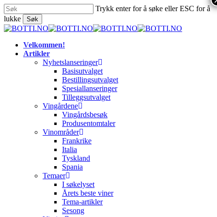
Skip
Trykk enter for å søke eller ESC for å
to
lukke
Søk
main
Close
content
Search
search
Menu
Velkommen!
Artikler
Nyhetslanseringer
Basisutvalget
Bestillingsutvalget
Spesiallanseringer
Tilleggsutvalget
Vingårdene
Vingårdsbesøk
Produsentomtaler
Vinområder
Frankrike
Italia
Tyskland
Spania
Temaer
I søkelyset
Årets beste viner
Tema-artikler
Sesong