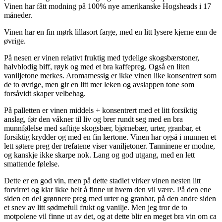
Vinen har fått modning på 100% nye amerikanske Hogsheads i 17
måneder.
Vinen har en fin mørk lillasort farge, med en litt lysere kjerne enn de
øvrige.
På nesen er vinen relativt fruktig med tydelige skogsbærstoner,
halvblodig biff, røyk og med et bra kaffepreg. Også en liten
vaniljetone merkes. Aromamessig er ikke vinen like konsentrert som
de to øvrige, men gir en litt mer leken og avslappen tone som
forsåvidt skaper velbehag.
På palletten er vinen middels + konsentrert med et litt forsiktig
anslag, før den våkner til liv og brer rundt seg med en bra
munnfølelse med saftige skogsbær, bjørnebær, urter, granbar, et
forsiktig krydder og med en fin lærtone. Vinen har også i munnen et
lett søtere preg der trefatene viser vaniljetoner. Tanninene er modne,
og kanskje ikke skarpe nok. Lang og god utgang, med en lett
smattende følelse.
Dette er en god vin, men på dette stadiet virker vinen nesten litt
forvirret og klar ikke helt å finne ut hvem den vil være. På den ene
siden en del grønnere preg med urter og granbar, på den andre siden
et snev av litt sødmefull frukt og vanilje. Men jeg tror de to
motpolene vil finne ut av det, og at dette blir en meget bra vin om ca