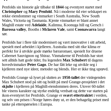
Penfolds sin historie går tilbake til
1844
og eventyret startet med
Christopher
og
Mary Penfold
. Nå i moderne tid eier selskapet en
rekke eiendommer og vinmarker i South Australia, New South
Wales, Victoria og Tasmania. Kjente vinmarker er blant annet
Maghill estate ved
Adelaide
, Kalimna, Koonuga hill og Gersch i
Barossa valley
, Booths i
Mclaren Vale
, samt
Coonawarra
langt
sør.
Penfolds har i flere tiår modernisert og vært innovative i sitt arbeid,
spesielt med arbeidet i kjelleren. Australia med sitt rike klima er
perfekt for å utvikle gode mørke bæraromaer, spesielt for druene
Cabernet Sauvignon og Shiraz. Vinmakerne til Penfolds har stort
sett alltids hatt gode tider, fra legenden
Max Schubert
til dagens
hovedvinmaker
Peter Gago
. De har fått leke og utvikle seg i
kjelleren med nye ideer, metoder og blends. Her er ikke ting uprøvd.
Penfolds Grange så lyset på slutten av
1950-tallet
der vinlegenden
Max Schubert stod på sitt og holdt på med Grange-prosjektet i det
skjulte
i kjelleren på Maghill-eiendommen deres. Utover 60-tallet
ble vinens karakter og styrke endelig verdsatt og dette var starten på
ikon-eventyret for Penfolds. Grange er
svært ettertraktet
i verden,
og selv om prisen i Norge høres drøy ut, er den behagelig priset med
tanke på etterspørselen i Europa.