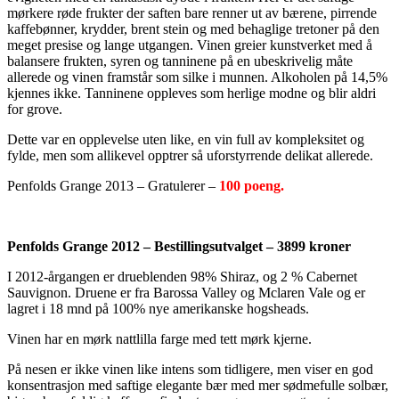
mørkere røde frukter der saften bare renner ut av bærene, pirrende
kaffebønner, krydder, brent stein og med behaglige tretoner på den
meget presise og lange utgangen. Vinen greier kunstverket med å
balansere frukten, syren og tanninene på en ubeskrivelig måte
allerede og vinen framstår som silke i munnen. Alkoholen på 14,5%
kjennes ikke. Tanninene oppleves som herlige modne og blir aldri
for grove.
Dette var en opplevelse uten like, en vin full av kompleksitet og
fylde, men som allikevel opptrer så uforstyrrende delikat allerede.
Penfolds Grange 2013 – Gratulerer –
100 poeng.
Penfolds Grange 2012 – Bestillingsutvalget – 3899 kroner
I 2012-årgangen er drueblenden 98% Shiraz, og 2 % Cabernet
Sauvignon. Druene er fra Barossa Valley og Mclaren Vale og er
lagret i 18 mnd på 100% nye amerikanske hogsheads.
Vinen har en mørk nattlilla farge med tett mørk kjerne.
På nesen er ikke vinen like intens som tidligere, men viser en god
konsentrasjon med saftige elegante bær med mer sødmefulle solbær,