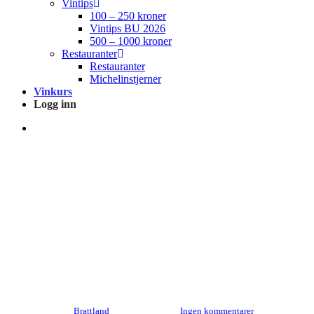
Vintips
100 – 250 kroner
Vintips BU 2026
500 – 1000 kroner
Restauranter
Restauranter
Michelinstjerner
Vinkurs
Logg inn
search
Vintips
Produsentomtaler
Penfolds Grange –
Vertikalsmaking
Av
Brattland
8. april 2018
Ingen kommentarer