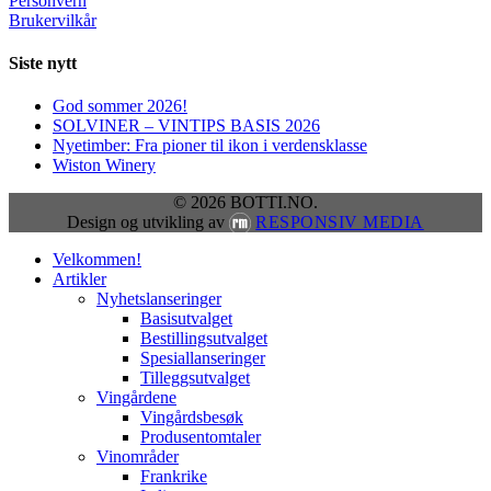
Personvern
Brukervilkår
Siste nytt
God sommer 2026!
SOLVINER – VINTIPS BASIS 2026
Nyetimber: Fra pioner til ikon i verdensklasse
Wiston Winery
© 2026 BOTTI.NO.
Design og utvikling av
RESPONSIV MEDIA
Close
Velkommen!
Menu
Artikler
Nyhetslanseringer
Basisutvalget
Bestillingsutvalget
Spesiallanseringer
Tilleggsutvalget
Vingårdene
Vingårdsbesøk
Produsentomtaler
Vinområder
Frankrike