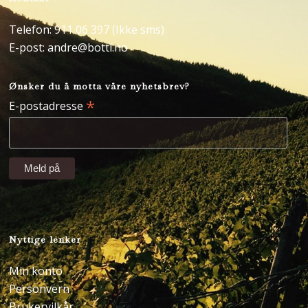
Telefon: 911 06 397 (Ikke sms)
E-post:
andre@botti.no
Ønsker du å motta våre nyhetsbrev?
*
E-postadresse
Nyttige lenker
Min konto
Personvern
Brukervilkår