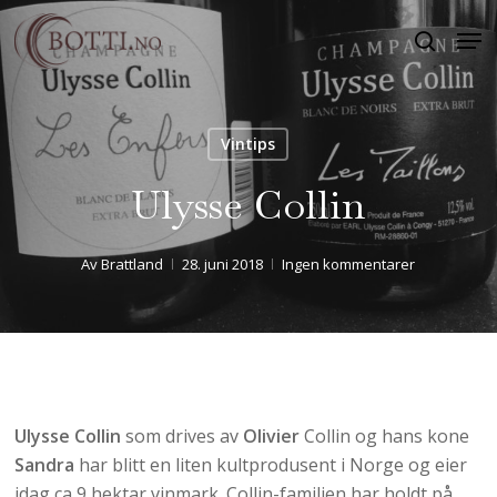
Skip
Men
to
search
Close
main
Menu
content
Vintips
Ulysse Collin
Av
Brattland
28. juni 2018
Ingen kommentarer
Ulysse Collin
som drives av
Olivier
Collin og hans kone
Sandra
har blitt en liten kultprodusent i Norge og eier
idag ca 9 hektar vinmark. Collin-familien har holdt på