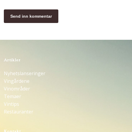
Artikler
Nyhetslanseringer
Vingårdene
Vinområder
Temaer
Vintips
Restauranter
Kontakt