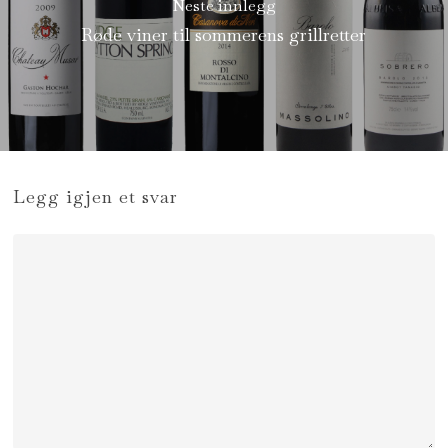
Neste innlegg
Røde viner til sommerens grillretter
Legg igjen et svar