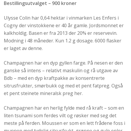
Bestillingsutvalget – 900 kroner
Ulysse Colin har 0,64 hektar i vinmarken Les Enfers i
Cogny der vinstokkene er 40 år gamle. Jordsmonnet er
kalkholdig. Basen er fra 2013 der 20% er reservevin.
Modning i 48 måneder. Kun 1.2 g dosage. 6000 flasker
er laget av denne.
Champagnen har en dyp gyllen farge. På nesen er den
ganske så intens – relativt maskulin og rå utgave av
Bdb – med en dyp kraftpakke av konsentrerte
sitrusfrukter, smørbukk og med et pent fatpreg. Også
et pent steinete mineralsk preg her.
Champagnen har en herlig fylde med rå kraft – som en
liten tsunami som ferdes vilt og røsker med seg det
meste på ferden. Moussen er som en lett frådene foss i
munnen med tydelig sitrusfrukt, grønne og gule epler,