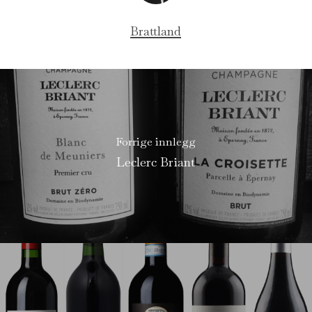
Brattland
Forrige innlegg
Leclerc Briant