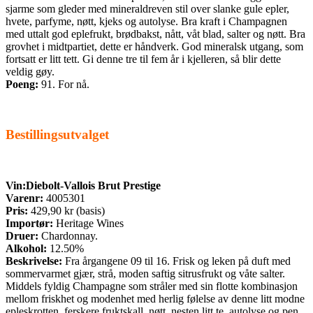
sjarme som gleder med mineraldreven stil over slanke gule epler,
hvete, parfyme, nøtt, kjeks og autolyse. Bra kraft i Champagnen
med uttalt god eplefrukt, brødbakst, nått, våt blad, salter og nøtt. Bra
grovhet i midtpartiet, dette er håndverk. God mineralsk utgang, som
fortsatt er litt tett. Gi denne tre til fem år i kjelleren, så blir dette
veldig gøy.
Poeng:
91. For nå.
Bestillingsutvalget
Vin:
Diebolt-Vallois Brut Prestige
Varenr:
4005301
Pris:
429,90 kr (basis)
Importør:
Heritage Wines
Druer:
Chardonnay.
Alkohol:
12.50%
Beskrivelse:
Fra årgangene 09 til 16.
Frisk og leken på duft med
sommervarmet gjær, strå, moden saftig sitrusfrukt og våte salter.
Middels fyldig Champagne som stråler med sin flotte kombinasjon
mellom friskhet og modenhet med herlig følelse av denne litt modne
epleskrotten, ferskere fruktskall, nøtt, nesten litt te, autolyse og pen