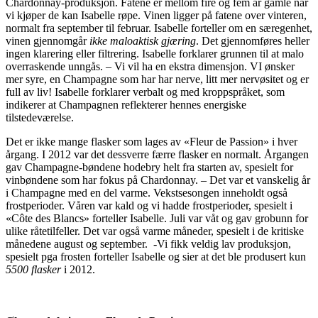
Chardonnay-produksjon. Fatene er mellom fire og fem år gamle når
vi kjøper de kan Isabelle røpe. Vinen ligger på fatene over vinteren,
normalt fra september til februar. Isabelle forteller om en særegenhet,
vinen gjennomgår
ikke maloaktisk gjæring
. Det gjennomføres heller
ingen klarering eller filtrering. Isabelle forklarer grunnen til at malo
overraskende unngås. – Vi vil ha en ekstra dimensjon. VI ønsker
mer syre, en Champagne som har har nerve, litt mer nervøsitet og er
full av liv! Isabelle forklarer verbalt og med kroppspråket, som
indikerer at Champagnen reflekterer hennes energiske
tilstedeværelse.
Det er ikke mange flasker som lages av «Fleur de Passion» i hver
årgang. I 2012 var det dessverre færre flasker en normalt. Årgangen
gav Champagne-bøndene hodebry helt fra starten av, spesielt for
vinbøndene som har fokus på Chardonnay. – Det var et vanskelig år
i Champagne med en del varme. Vekstsesongen inneholdt også
frostperioder. Våren var kald og vi hadde frostperioder, spesielt i
«Côte des Blancs» forteller Isabelle. Juli var våt og gav grobunn for
ulike råtetilfeller. Det var også varme måneder, spesielt i de kritiske
månedene august og september. -Vi fikk veldig lav produksjon,
spesielt pga frosten forteller Isabelle og sier at det ble produsert kun
5500 flasker
i 2012.