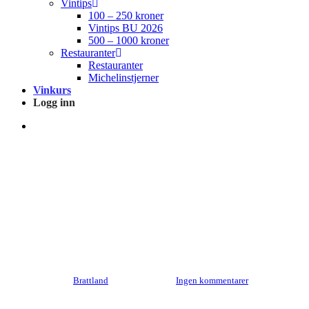
Vintips
100 – 250 kroner
Vintips BU 2026
500 – 1000 kroner
Restauranter
Restauranter
Michelinstjerner
Vinkurs
Logg inn
search
Produsentomtaler
Diebolt-Vallois
Av
Brattland
4. juni 2021
Ingen kommentarer