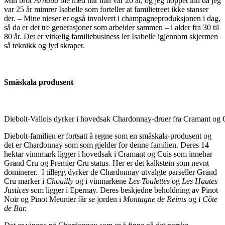
Min bror
Arnaud
ble med når han var 20 år, og jeg hoppet inn da jeg
var 25 år mimrer Isabelle som forteller at familietreet ikke stanser
der. – Mine nieser er også involvert i champagneproduksjonen i dag,
så da er det tre generasjoner som arbeider sammen – i alder fra 30 til
80 år. Det er virkelig familiebusiness ler Isabelle igjennom skjermen
så teknikk og lyd skraper.
Småskala produsent
Diebolt-Vallois dyrker i hovedsak Chardonnay-druer fra Cramant og C
Diebolt-familien er fortsatt å regne som en småskala-produsent og
det er Chardonnay som som gjelder for denne familien. Deres 14
hektar vinnmark ligger i hovedsak i Cramant og Cuis som innehar
Grand Cru og Premier Cru status. Her er det kalkstein som nevnt
dominerer. I tillegg dyrker de Chardonnay utvalgte parseller Grand
Cru marker i
Chouilly
og i vinmarkene
Les Toulettes
og
Les Hautes
Justices
som ligger i Epernay. Deres beskjedne beholdning av Pinot
Noir og Pinot Meunier får se jorden i
Montagne de Reims
og i
Côte
de Bar.