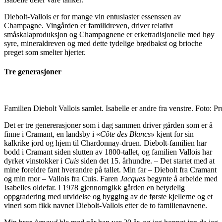
Diebolt-Vallois er for mange vin entusiaster essenssen av
Champagne. Vingården er familidreven, driver relativt
småskalaproduksjon og Champagnene er erketradisjonelle med høy
syre, mineraldreven og med dette tydelige brødbakst og brioche
preget som smelter hjerter.
Tre generasjoner
Familien Diebolt Vallois samlet. Isabelle er andre fra venstre. Foto: P
Det er tre genererasjoner som i dag sammen driver gården som er å
finne i Cramant, en landsby i «
Côte des Blancs»
kjent for sin
kalkrike jord og hjem til Chardonnay-druen. Diebolt-familien har
bodd i Cramant siden slutten av 1800-tallet, og familien Vallois har
dyrket vinstokker i
Cuis
siden det 15. århundre. – Det startet med at
mine foreldre fant hverandre på tallet. Min far – Diebolt fra Cramant
og min mor – Vallois fra Cuis. Faren
Jacques
begynte å arbeide med
Isabelles oldefar. I 1978 gjennomgikk gården en betydelig
oppgradering med utvidelse og bygging av de første kjellerne og et
vineri som fikk navnet Diebolt-Vallois etter de to familienavnene.