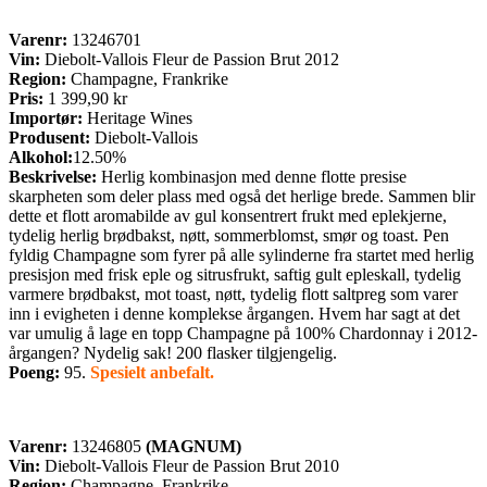
Varenr:
13246701
Vin:
Diebolt-Vallois Fleur de Passion Brut 2012
Region:
Champagne, Frankrike
Pris:
1 399,90 kr
Importør:
Heritage Wines
Produsent:
Diebolt-Vallois
Alkohol:
12.50%
Beskrivelse:
Herlig kombinasjon med denne flotte presise
skarpheten som deler plass med også det herlige brede. Sammen blir
dette et flott aromabilde av gul konsentrert frukt med eplekjerne,
tydelig herlig brødbakst, nøtt, sommerblomst, smør og toast. Pen
fyldig Champagne som fyrer på alle sylinderne fra startet med herlig
presisjon med frisk eple og sitrusfrukt, saftig gult epleskall, tydelig
varmere brødbakst, mot toast, nøtt, tydelig flott saltpreg som varer
inn i evigheten i denne komplekse årgangen. Hvem har sagt at det
var umulig å lage en topp Champagne på 100% Chardonnay i 2012-
årgangen? Nydelig sak! 200 flasker tilgjengelig.
Poeng:
95.
Spesielt anbefalt.
Varenr:
13246805
(MAGNUM)
Vin:
Diebolt-Vallois Fleur de Passion Brut 2010
Region:
Champagne, Frankrike