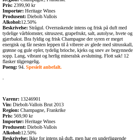
Pris:
2399,90 kr
Importør:
Heritage Wines
Produsent:
Diebolt-Vallois
Alkohol:
12.50%
Beskrivelse:
Strågul. Overraskende intens og frisk på duft med
tydelige vårblomster, sitruszest, grapefrukt, salt, autolyse, hvete og
gjærbakst. Bra fyldig og frisk Champagne der syren er meget
energisk og får nesten leppen til å vibrere av glede med sitrusskall,
grønne og gule epler, tydelig brioche, kjeks og snev av begynnede
sopp. Lang, vibrant og herlig mineralsk avslutning. Flott sak! 12
flasker tilgjengelig.
Poeng:
94.
Spesielt anbefalt.
.
Varenr:
13246901
Vin:
Diebolt-Vallois Brut 2013
Region:
Champagne, Frankrike
Pris:
569,90 kr
Importør:
Heritage Wines
Produsent:
Diebolt-Vallois
Alkohol:
12.50%
Beskrivelse:
Ikke for intens på duft, men har en underliggende