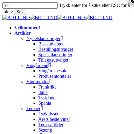
Skip
Trykk enter for å søke eller ESC for å
to
lukke
Søk
main
Close
content
Search
search
Menu
Velkommen!
Artikler
Nyhetslanseringer
Basisutvalget
Bestillingsutvalget
Spesiallanseringer
Tilleggsutvalget
Vingårdene
Vingårdsbesøk
Produsentomtaler
Vinområder
Frankrike
Italia
Tyskland
Spania
Temaer
I søkelyset
Årets beste viner
Tema-artikler
Sesong