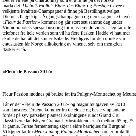
Det er vinene på Chardonnay som er å finne på det norske
markedet.
Diebolt-Vaollois Blanc des Blanc
og
Prestige Cuvée
er
velkjente kvalitets-Champagner å finne på Bestillingsutvalget.
Diebolts flaggskip – Årgangschampagnen og deres sagnuste Cuvée
«Fleur de Passion»
kommer og går stort sett samme dag under
Vinmonopolets spesiallansering for musserende viner. – Jeg får ofte
telefoner fra hele verden som vil ha flere flasker. Hadde vi hatt mer
skulle de ha fått det smiler Isabelle. Heldigvis for den norske vin
entusiasten får Norge allkokering av vinene, selv om mengden
flasker er få.
«Fleur de Passion 2012»
Fleur Passion modnes på brukte fat fra Puligny-Montrachet og Meursa
I år er det «Fleur de Passion 2012» og magnumutgaven av 2010
som lanseres. Druene kommer fra de eldste og beste vinplantene
fordelt på syv parseller plantet i skråningene rundt Grand Cru
klassifiserte landsbyen Cramant. Vinstokkene er nå mellom 65 og 75
år gamle. Første fermentering skjer i eldre barriques fra Burgund. –
Vi kjøper fat fra
Meursault
og
Puligny-Montrachet
som er brukt til