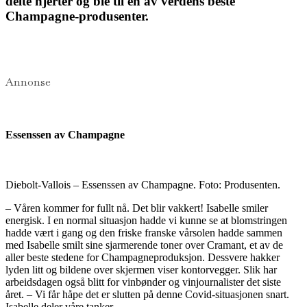
delte hjerter og ble til en av verdens beste
Champagne-produsenter.
Annonse
Essenssen av Champagne
Diebolt-Vallois – Essenssen av Champagne. Foto: Produsenten.
– Våren kommer for fullt nå. Det blir vakkert! Isabelle smiler
energisk. I en normal situasjon hadde vi kunne se at blomstringen
hadde vært i gang og den friske franske vårsolen hadde sammen
med Isabelle smilt sine sjarmerende toner over Cramant, et av de
aller beste stedene for Champagneproduksjon. Dessvere hakker
lyden litt og bildene over skjermen viser kontorvegger. Slik har
arbeidsdagen også blitt for vinbønder og vinjournalister det siste
året. – Vi får håpe det er slutten på denne Covid-situasjonen snart.
Isabelle deler våre tanker.