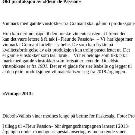
Økt produksjon av «Fleur de Passion»
Vinmark med gamle vinstokker fra Cramant skal gå inn i produksjone
Hun kan derimot røpe til den norske vin entusiasten at i fremtiden
kan det være lettere å få tak i «Fleur de Passion». – Vi har kjøpt mer
vinmark i Cramant forteller Isabelle. De som kan frykte på
kvalitetsforringelse av økt produksjon kan trolig pustet lettet ut. Det
er gamle vinstokker som tas i bruk. – Vi her heldige som fikk tak i
mark med gamle vinstokker som fortsatt er levende. De eldste
vinstokkene er fra
1931.
Det er vi glade for sier Isabelle og legger til
at den økte produksjonen vil materialisere seg fra 2018-årgangen.
«Vintage 2013»
Diebolt-Vallois viner modnes lenge på berme før flaskesalg. Foto: Pr
I tillegg til «Fleur Passion» blir årgangschampagnen lansert i 2013-
årgangen under mandagens spesiallansering av musserende viner.