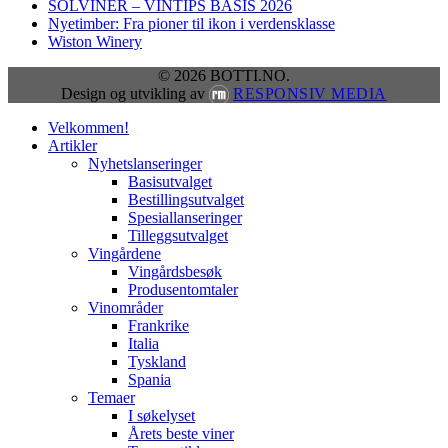
SOLVINER – VINTIPS BASIS 2026
Nyetimber: Fra pioner til ikon i verdensklasse
Wiston Winery
© 2026 BOTTI.NO.
Design og utvikling av
RESPONSIV MEDIA
Close
Velkommen!
Menu
Artikler
Nyhetslanseringer
Basisutvalget
Bestillingsutvalget
Spesiallanseringer
Tilleggsutvalget
Vingårdene
Vingårdsbesøk
Produsentomtaler
Vinområder
Frankrike
Italia
Tyskland
Spania
Temaer
I søkelyset
Årets beste viner