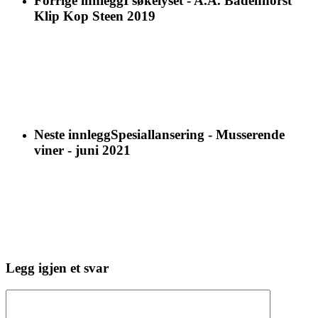
Forrige innlegg
I søkelyset - A.A. Badenhorst
Klip Kop Steen 2019
Neste innlegg
Spesiallansering - Musserende
viner - juni 2021
Legg igjen et svar