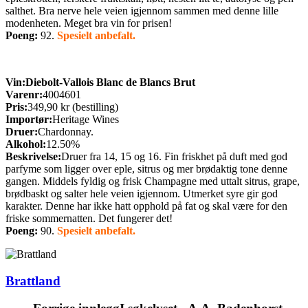
salthet. Bra nerve hele veien igjennom sammen med denne lille
modenheten. Meget bra vin for prisen!
Poeng:
92.
Spesielt anbefalt.
Vin:
Diebolt-Vallois Blanc de Blancs Brut
Varenr:
4004601
Pris:
349,90 kr (bestilling)
Importør:
Heritage Wines
Druer:
Chardonnay.
Alkohol:
12.50%
Beskrivelse:
Druer fra 14, 15 og 16. Fin friskhet på duft med god
parfyme som ligger over eple, sitrus og mer brødaktig tone denne
gangen. Middels fyldig og frisk Champagne med uttalt sitrus, grape,
brødbaskt og salter hele veien igjennom. Utmerket syre gir god
karakter. Denne har ikke hatt opphold på fat og skal være for den
friske sommernatten. Det fungerer det!
Poeng:
90.
Spesielt anbefalt.
Brattland