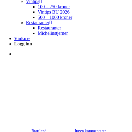
Vintips
100 – 250 kroner
Vintips BU 2026
500 – 1000 kroner
Restauranter
Restauranter
Michelinstjerner
Vinkurs
Logg inn
search
Bestillingsutvalget
Nyhetslansering
bestillingsutvalget mai 2025
Av
Brattland
6. mai 2025
Ingen kommentarer