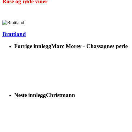
Rosé og r
øde viner
Brattland
Forrige innlegg
Marc Morey - Chassagnes perle
Neste innlegg
Christmann