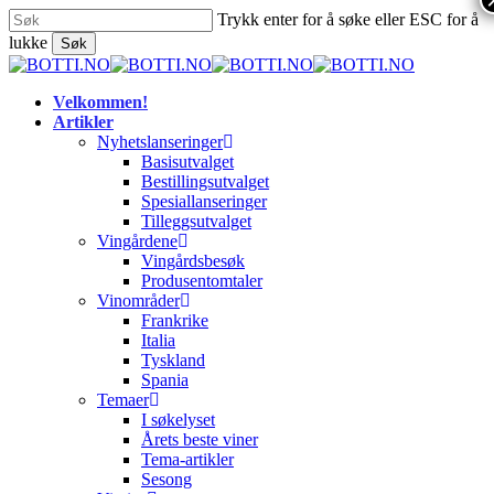
Skip
Trykk enter for å søke eller ESC for å
to
lukke
Søk
main
Close
content
Search
search
Menu
Velkommen!
Artikler
Nyhetslanseringer
Basisutvalget
Bestillingsutvalget
Spesiallanseringer
Tilleggsutvalget
Vingårdene
Vingårdsbesøk
Produsentomtaler
Vinområder
Frankrike
Italia
Tyskland
Spania
Temaer
I søkelyset
Årets beste viner
Tema-artikler
Sesong