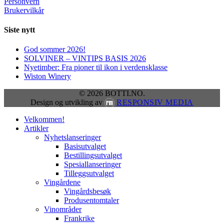
Personvern
Brukervilkår
Siste nytt
God sommer 2026!
SOLVINER – VINTIPS BASIS 2026
Nyetimber: Fra pioner til ikon i verdensklasse
Wiston Winery
© 2026 BOTTI.NO.
Design og utvikling av
RESPONSIV MEDIA
Close
Velkommen!
Menu
Artikler
Nyhetslanseringer
Basisutvalget
Bestillingsutvalget
Spesiallanseringer
Tilleggsutvalget
Vingårdene
Vingårdsbesøk
Produsentomtaler
Vinområder
Frankrike