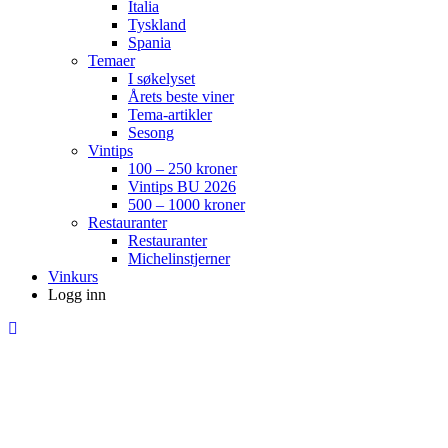
Italia
Tyskland
Spania
Temaer
I søkelyset
Årets beste viner
Tema-artikler
Sesong
Vintips
100 – 250 kroner
Vintips BU 2026
500 – 1000 kroner
Restauranter
Restauranter
Michelinstjerner
Vinkurs
Logg inn