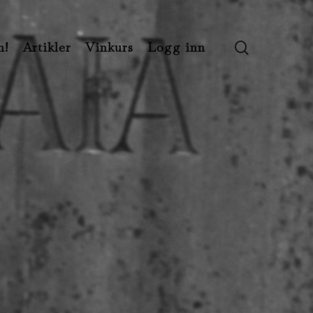
search
n!
Artikler
Vinkurs
Logg inn