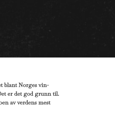
et blant Norges vin-
t er det god grunn til.
noen av verdens mest