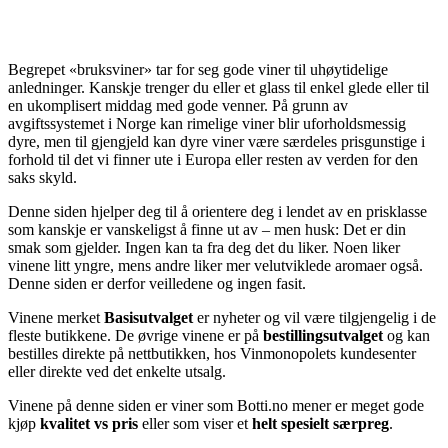
Begrepet «bruksviner» tar for seg gode viner til uhøytidelige
anledninger. Kanskje trenger du eller et glass til enkel glede eller til
en ukomplisert middag med gode venner. På grunn av
avgiftssystemet i Norge kan rimelige viner blir uforholdsmessig
dyre, men til gjengjeld kan dyre viner være særdeles prisgunstige i
forhold til det vi finner ute i Europa eller resten av verden for den
saks skyld.
Denne siden hjelper deg til å orientere deg i lendet av en prisklasse
som kanskje er vanskeligst å finne ut av – men husk: Det er din
smak som gjelder. Ingen kan ta fra deg det du liker. Noen liker
vinene litt yngre, mens andre liker mer velutviklede aromaer også.
Denne siden er derfor veilledene og ingen fasit.
Vinene merket
Basisutvalget
er nyheter og vil være tilgjengelig i de
fleste butikkene. De øvrige vinene er på
bestillingsutvalget
og kan
bestilles direkte på nettbutikken, hos Vinmonopolets kundesenter
eller direkte ved det enkelte utsalg.
Vinene på denne siden er viner som Botti.no mener er meget gode
kjøp
kvalitet vs pris
eller som viser et
helt spesielt særpreg
.