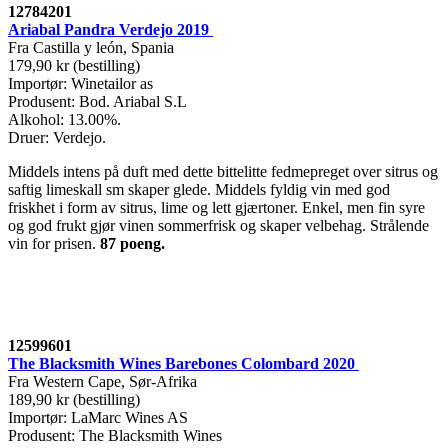
12784201
Ariabal Pandra Verdejo 2019
Fra Castilla y león, Spania
179,90 kr (bestilling)
Importør: Winetailor as
Produsent: Bod. Ariabal S.L
Alkohol: 13.00%.
Druer: Verdejo.
Middels intens på duft med dette bittelitte fedmepreget over sitrus og
saftig limeskall sm skaper glede. Middels fyldig vin med god
friskhet i form av sitrus, lime og lett gjærtoner. Enkel, men fin syre
og god frukt gjør vinen sommerfrisk og skaper velbehag. Strålende
vin for prisen.
87 poeng
.
12599601
The Blacksmith Wines Barebones Colombard 2020
Fra Western Cape, Sør-Afrika
189,90 kr (bestilling)
Importør: LaMarc Wines AS
Produsent: The Blacksmith Wines