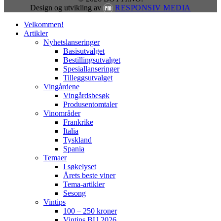
Design og utvikling av
RESPONSIV MEDIA
Close
Velkommen!
Menu
Artikler
Nyhetslanseringer
Basisutvalget
Bestillingsutvalget
Spesiallanseringer
Tilleggsutvalget
Vingårdene
Vingårdsbesøk
Produsentomtaler
Vinområder
Frankrike
Italia
Tyskland
Spania
Temaer
I søkelyset
Årets beste viner
Tema-artikler
Sesong
Vintips
100 – 250 kroner
Vintips BU 2026