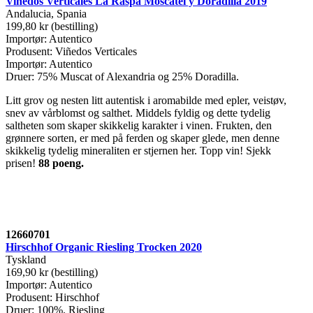
Vinedos Verticales La Raspa Moscatel y Doradilla 2019
Andalucia, Spania
199,80 kr (bestilling)
Importør: Autentico
Produsent: Viñedos Verticales
Importør: Autentico
Druer: 75% Muscat of Alexandria og 25% Doradilla.
Litt grov og nesten litt autentisk i aromabilde med epler, veistøv,
snev av vårblomst og salthet. Middels fyldig og dette tydelig
saltheten som skaper skikkelig karakter i vinen. Frukten, den
grønnere sorten, er med på ferden og skaper glede, men denne
skikkelig tydelig mineraliten er stjernen her. Topp vin! Sjekk
prisen!
88 poeng.
12660701
Hirschhof Organic Riesling Trocken 2020
Tyskland
169,90 kr (bestilling)
Importør: Autentico
Produsent: Hirschhof
Druer: 100%. Riesling