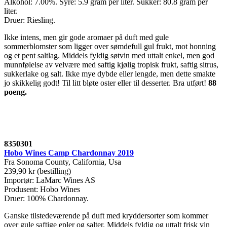
Alkohol: 7.00%. Syre: 5.9 gram per liter. Sukker: 80.8 gram per
liter.
Druer: Riesling.
Ikke intens, men gir gode aromaer på duft med gule
sommerblomster som ligger over sømdefull gul frukt, mot honning
og et pent saltlag. Middels fyldig søtvin med uttalt enkel, men god
munnfølelse av velvære med saftig kjølig tropisk frukt, saftig sitrus,
sukkerlake og salt. Ikke mye dybde eller lengde, men dette smakte
jo skikkelig godt! Til litt bløte oster eller til desserter. Bra utført!
88
poeng.
8350301
Hobo Wines Camp Chardonnay 2019
Fra Sonoma County, California, Usa
239,90 kr (bestilling)
Importør: LaMarc Wines AS
Produsent: Hobo Wines
Druer: 100% Chardonnay.
Ganske tilstedeværende på duft med kryddersorter som kommer
over gule saftige epler og salter. Middels fyldig og uttalt frisk vin