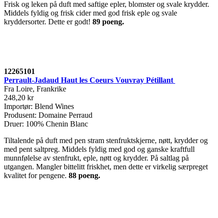
Frisk og leken på duft med saftige epler, blomster og svale krydder.
Middels fyldig og frisk cider med god frisk eple og svale
kryddersorter. Dette er godt!
89 poeng.
12265101
Perrault-Jadaud Haut les Coeurs Vouvray Pétillant
Fra Loire, Frankrike
248,20 kr
Importør: Blend Wines
Produsent: Domaine Perraud
Druer: 100% Chenin Blanc
Tiltalende på duft med pen stram stenfruktskjerne, nøtt, krydder og
med pent saltpreg. Middels fyldig med god og ganske kraftfull
munnfølelse av stenfrukt, eple, nøtt og krydder. På saltlag på
utgangen. Mangler bittelitt friskhet, men dette er virkelig særpreget
kvalitet for pengene.
88 poeng.