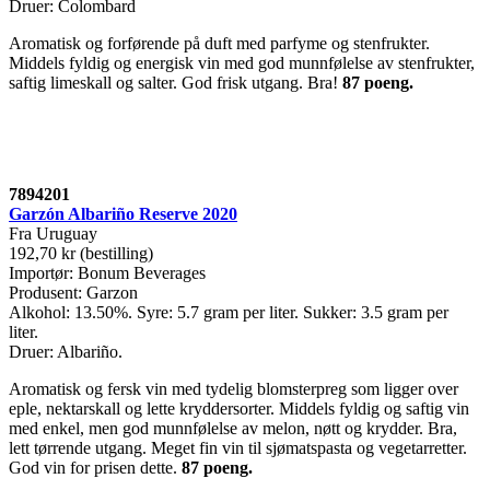
Druer: Colombard
Aromatisk og forførende på duft med parfyme og stenfrukter.
Middels fyldig og energisk vin med god munnfølelse av stenfrukter,
saftig limeskall og salter. God frisk utgang. Bra!
87 poeng.
7894201
Garzón Albariño Reserve 2020
Fra Uruguay
192,70 kr (bestilling)
Importør: Bonum Beverages
Produsent: Garzon
Alkohol: 13.50%. Syre: 5.7 gram per liter. Sukker: 3.5 gram per
liter.
Druer: Albariño.
Aromatisk og fersk vin med tydelig blomsterpreg som ligger over
eple, nektarskall og lette kryddersorter. Middels fyldig og saftig vin
med enkel, men god munnfølelse av melon, nøtt og krydder. Bra,
lett tørrende utgang. Meget fin vin til sjømatspasta og vegetarretter.
God vin for prisen dette.
87 poeng.