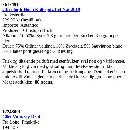
7617401
Christoph Hoch Kalkspitz Pet Nat 2019
Fra Østerrike
229,90 kr (bestilling)
Importør: Autentico
Produsent: Christoph Hoch
Alkohol: 10.50%. Syre: 5.3 gram per liter. Sukker: 3.0 gram per
liter.
Druer: 75% Grüner veltliner, 10% Zweigelt, 5% Sauvignon blanc
5% Blauer portugieser og 5% Riesling.
Frisk og tiltalende på duft med stenfrukter, sval nøtt og vårblomster.
Middels fyldig vin med god saftig munnfølelse av stenfrukter,
appelsinskall og med fin kremete og frisk utgang. Dette leker! Passer
nok best til vårens gleder, men dette drikker veldig godt som aperitf!
Meget godt kjøp.
88 poeng.
12248001
Gilet Vouvray Brut
Fra Loire, Frankrike
194,40 kr