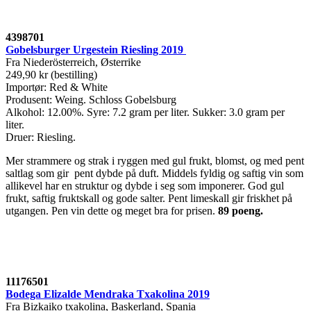
4398701
Gobelsburger Urgestein Riesling 2019
Fra Niederösterreich, Østerrike
249,90 kr (bestilling)
Importør: Red & White
Produsent: Weing. Schloss Gobelsburg
Alkohol: 12.00%. Syre: 7.2 gram per liter. Sukker: 3.0 gram per
liter.
Druer: Riesling.
Mer strammere og strak i ryggen med gul frukt, blomst, og med pent
saltlag som gir pent dybde på duft. Middels fyldig og saftig vin som
allikevel har en struktur og dybde i seg som imponerer. God gul
frukt, saftig fruktskall og gode salter. Pent limeskall gir friskhet på
utgangen. Pen vin dette og meget bra for prisen.
89 poeng
.
11176501
Bodega Elizalde Mendraka Txakolina 2019
Fra Bizkaiko txakolina, Baskerland, Spania