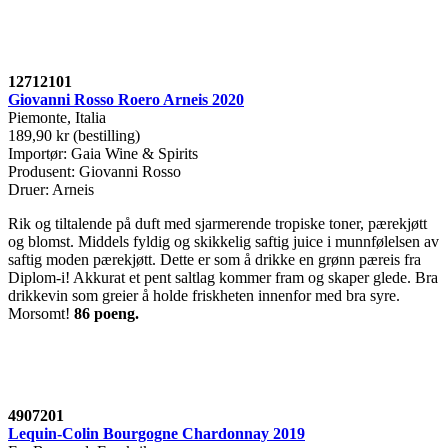
12712101
Giovanni Rosso Roero Arneis 2020
Piemonte, Italia
189,90 kr (bestilling)
Importør: Gaia Wine & Spirits
Produsent: Giovanni Rosso
Druer: Arneis
Rik og tiltalende på duft med sjarmerende tropiske toner, pærekjøtt
og blomst. Middels fyldig og skikkelig saftig juice i munnfølelsen av
saftig moden pærekjøtt. Dette er som å drikke en grønn pæreis fra
Diplom-i! Akkurat et pent saltlag kommer fram og skaper glede. Bra
drikkevin som greier å holde friskheten innenfor med bra syre.
Morsomt!
86 poeng.
4907201
Lequin-Colin Bourgogne Chardonnay 2019