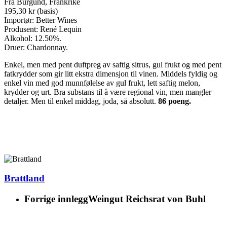
Fra Burgund, Frankrike
195,30 kr (basis)
Importør: Better Wines
Produsent: René Lequin
Alkohol: 12.50%.
Druer: Chardonnay.
Enkel, men med pent duftpreg av saftig sitrus, gul frukt og med pent
fatkrydder som gir litt ekstra dimensjon til vinen. Middels fyldig og
enkel vin med god munnfølelse av gul frukt, lett saftig melon,
krydder og urt. Bra substans til å være regional vin, men mangler
detaljer. Men til enkel middag, joda, så absolutt.
86 poeng.
Brattland
Forrige innlegg
Weingut Reichsrat von Buhl