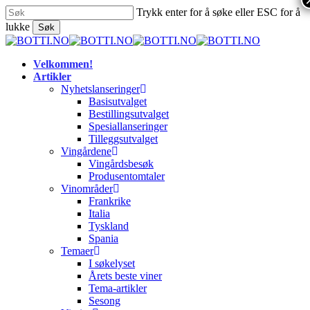
Skip
Trykk enter for å søke eller ESC for å
to
lukke
Søk
main
Close
content
Search
search
Menu
Velkommen!
Artikler
Nyhetslanseringer
Basisutvalget
Bestillingsutvalget
Spesiallanseringer
Tilleggsutvalget
Vingårdene
Vingårdsbesøk
Produsentomtaler
Vinområder
Frankrike
Italia
Tyskland
Spania
Temaer
I søkelyset
Årets beste viner
Tema-artikler
Sesong