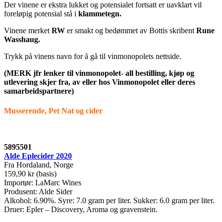
Der vinene er ekstra lukket og potensialet fortsatt er uavklart vil
foreløpig potensial stå i
klammetegn.
Vinene merket
RW
er smakt og bedømmet av Bottis skribent
Rune
Wasshaug.
Trykk på vinens navn for å gå til vinmonopolets nettside.
(MERK jfr lenker til vinmonopolet- all bestilling, kjøp og
utlevering skjer fra, av eller hos Vinmonopolet eller deres
samarbeidspartnere)
Musserende, Pet Nat og cider
5895501
Alde Eplecider 2020
Fra Hordaland, Norge
159,90 kr (basis)
Importør: LaMarc Wines
Produsent: Alde Sider
Alkohol: 6.90%. Syre: 7.0 gram per liter. Sukker: 6.0 gram per liter.
Druer: Epler – Discovery, Aroma og gravenstein.