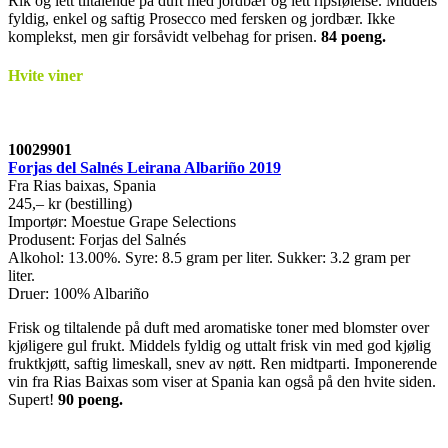
Rik og lett tiltalende på duft med jordbær og lett ripsfølelse. Middels
fyldig, enkel og saftig Prosecco med fersken og jordbær. Ikke
komplekst, men gir forsåvidt velbehag for prisen.
84 poeng.
Hvite viner
10029901
Forjas del Salnés Leirana Albariño 2019
Fra Rias baixas, Spania
245,– kr (bestilling)
Importør: Moestue Grape Selections
Produsent: Forjas del Salnés
Alkohol: 13.00%. Syre: 8.5 gram per liter. Sukker: 3.2 gram per
liter.
Druer: 100% Albariño
Frisk og tiltalende på duft med aromatiske toner med blomster over
kjøligere gul frukt. Middels fyldig og uttalt frisk vin med god kjølig
fruktkjøtt, saftig limeskall, snev av nøtt. Ren midtparti. Imponerende
vin fra Rias Baixas som viser at Spania kan også på den hvite siden.
Supert!
90 poeng.