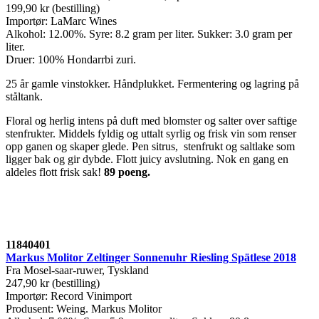
199,90 kr (bestilling)
Importør: LaMarc Wines
Alkohol: 12.00%. Syre: 8.2 gram per liter. Sukker: 3.0 gram per
liter.
Druer: 100% Hondarrbi zuri.
25 år gamle vinstokker. Håndplukket. Fermentering og lagring på
ståltank.
Floral og herlig intens på duft med blomster og salter over saftige
stenfrukter. Middels fyldig og uttalt syrlig og frisk vin som renser
opp ganen og skaper glede. Pen sitrus, stenfrukt og saltlake som
ligger bak og gir dybde. Flott juicy avslutning. Nok en gang en
aldeles flott frisk sak!
89 poeng.
11840401
Markus Molitor Zeltinger Sonnenuhr Riesling Spätlese 2018
Fra Mosel-saar-ruwer, Tyskland
247,90 kr (bestilling)
Importør: Record Vinimport
Produsent: Weing. Markus Molitor