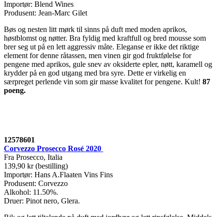
Importør: Blend Wines
Produsent: Jean-Marc Gilet
Bøs og nesten litt mørk til sinns på duft med moden aprikos,
høstblomst og nøtter. Bra fyldig med kraftfull og bred mousse som
brer seg ut på en lett aggressiv måte. Eleganse er ikke det riktige
element for denne råtassen, men vinen gir god fruktfølelse for
pengene med aprikos, gule snev av oksiderte epler, nøtt, karamell og
krydder på en god utgang med bra syre. Dette er virkelig en
særpreget perlende vin som gir masse kvalitet for pengene. Kult!
87
poeng.
12578601
Corvezzo Prosecco Rosé 2020
Fra Prosecco, Italia
139,90 kr (bestilling)
Importør: Hans A.Flaaten Vins Fins
Produsent: Corvezzo
Alkohol: 11.50%.
Druer: Pinot nero, Glera.