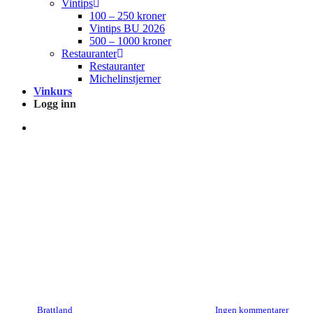
Vintips
100 – 250 kroner
Vintips BU 2026
500 – 1000 kroner
Restauranter
Restauranter
Michelinstjerner
Vinkurs
Logg inn
search
Nyheter
Vintips – Musserende og hvite
viner – Opp til 250 kroner
Av
Brattland
23. april 2021
april 9th, 2022
Ingen kommentarer