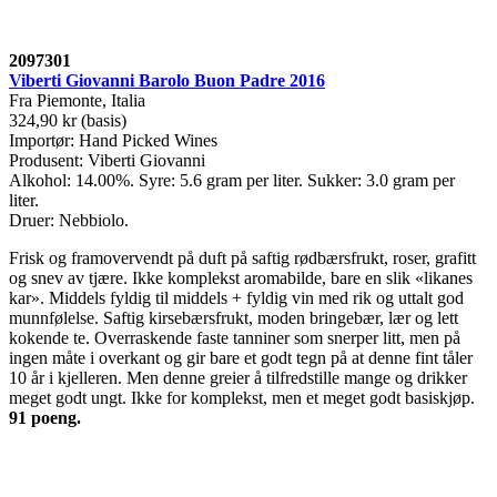
2097301
Viberti Giovanni Barolo Buon Padre 2016
Fra Piemonte, Italia
324,90 kr (basis)
Importør: Hand Picked Wines
Produsent: Viberti Giovanni
Alkohol: 14.00%. Syre: 5.6 gram per liter. Sukker: 3.0 gram per
liter.
Druer: Nebbiolo.
Frisk og framovervendt på duft på saftig rødbærsfrukt, roser, grafitt
og snev av tjære. Ikke komplekst aromabilde, bare en slik «likanes
kar». Middels fyldig til middels + fyldig vin med rik og uttalt god
munnfølelse. Saftig kirsebærsfrukt, moden bringebær, lær og lett
kokende te. Overraskende faste tanniner som snerper litt, men på
ingen måte i overkant og gir bare et godt tegn på at denne fint tåler
10 år i kjelleren. Men denne greier å tilfredstille mange og drikker
meget godt ungt. Ikke for komplekst, men et meget godt basiskjøp.
91 poeng
.