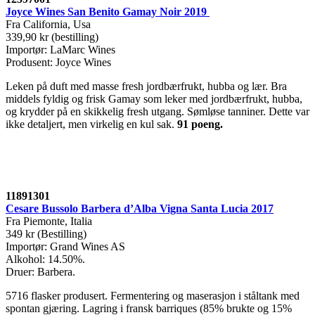
Joyce Wines San Benito Gamay Noir 2019
Fra California, Usa
339,90 kr (bestilling)
Importør: LaMarc Wines
Produsent: Joyce Wines
Leken på duft med masse fresh jordbærfrukt, hubba og lær. Bra
middels fyldig og frisk Gamay som leker med jordbærfrukt, hubba,
og krydder på en skikkelig fresh utgang. Sømløse tanniner. Dette var
ikke detaljert, men virkelig en kul sak.
91 poeng.
11891301
Cesare Bussolo Barbera d’Alba Vigna Santa Lucia 2017
Fra Piemonte, Italia
349 kr (Bestilling)
Importør: Grand Wines AS
Alkohol: 14.50%.
Druer: Barbera.
5716 flasker produsert. Fermentering og maserasjon i ståltank med
spontan gjæring. Lagring i fransk barriques (85% brukte og 15%