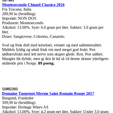
187901
Montesecondo Chianti Classico 2016
Fra Toscana, Italia
289,90 kr (bestilling)
Importør: NON DOS
Produsent: Montesecondo
Alkohol: 13.00%. Syre: 6.0 gram per liter. Sukker: 3.0 gram per
liter.
Druer: Sangiovese, Colorino, Canaiolo.
Sval og frisk duft med kirsebær, veistøv og med saltmineralitet.
Middels fyldig og uttalt frisk vin med meget god frukt. Pen
rødbærsfrukt med lett nerve som skaper glede. Ren. Pen salthet.
Mangler litt dybde, men gi den lit tid så vil denne skinne ytterligere.
strålende pris i Norge.
89 poeng
.
11092101
Domaine Taupenot-Merme Saint Romain Rouge 2017
Burgund, Frankrike
309,90 kr (bestilling)
Importør: Heritage Wines AS
Alkohol: 13.00%. Syre: 4.2 gram per liter. Sukker: Under 3.0 gram