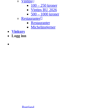
Vintips
100 – 250 kroner
Vintips BU 2026
500 – 1000 kroner
Restauranter
Restauranter
Michelinstjerner
Vinkurs
Logg inn
search
Nyheter
Vintips – Røde viner – 250 til
500 kroner – Utgått
Av
Brattland
17. januar 2021
september 25th, 2021