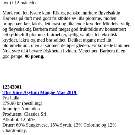
nye) i 12 måneder.
Mørk rød, lett lysere kant. Rik og ganske mørkere fløyelsaktig
Barbera på duft med godt fruktbilde av lilla plomme, moden
bringebær, lær, lakris, lett toast og tiltalende krydder. Middels fyldig
og fløyeskaktig Barbera med meget god fruktbilde av konsentrert
lett sødmefull plomme, bjørnebær, søtlig vanilje, lett eksotisk
krydder, lakris og med bra salthet. Delikat utgang med litt
plommeliquor, uten at sødmen demper gleden. Finkornede tanniner.
Nok syre til å bevare friskheten i vinen. Meget pen Barbera til en
god penge.
90 poeng.
12343001
The Juice Asylum Maggie Mae 2019
Fra Italia
279,90 kr (bestilling)
Importør: Autentico
Produsent: Classica Srl
Alkohol: 12.50%.
Druer: 60% Sangiovese, 15% Syrah, 13% Colorino og 12%
Chardonnay.