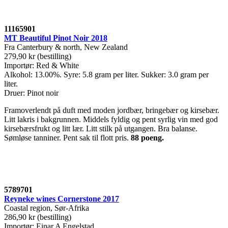
11165901
MT Beautiful Pinot Noir 2018
Fra Canterbury & north, New Zealand
279,90 kr (bestilling)
Importør: Red & White
Alkohol: 13.00%. Syre: 5.8 gram per liter. Sukker: 3.0 gram per
liter.
Druer: Pinot noir
Framoverlendt på duft med moden jordbær, bringebær og kirsebær.
Litt lakris i bakgrunnen. Middels fyldig og pent syrlig vin med god
kirsebærsfrukt og litt lær. Litt stilk på utgangen. Bra balanse.
Sømløse tanniner. Pent sak til flott pris.
88 poeng.
5789701
Reyneke wines Cornerstone 2017
Coastal region, Sør-Afrika
286,90 kr (bestilling)
Importør: Einar A Engelstad