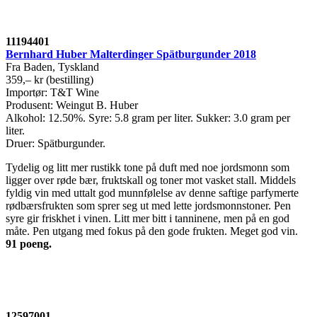
11194401
Bernhard Huber Malterdinger Spätburgunder 2018
Fra Baden, Tyskland
359,– kr (bestilling)
Importør: T&T Wine
Produsent: Weingut B. Huber
Alkohol: 12.50%. Syre: 5.8 gram per liter. Sukker: 3.0 gram per
liter.
Druer: Spätburgunder.
Tydelig og litt mer rustikk tone på duft med noe jordsmonn som
ligger over røde bær, fruktskall og toner mot vasket stall. Middels
fyldig vin med uttalt god munnfølelse av denne saftige parfymerte
rødbærsfrukten som sprer seg ut med lette jordsmonnstoner. Pen
syre gir friskhet i vinen. Litt mer bitt i tanninene, men på en god
måte. Pen utgang med fokus på den gode frukten. Meget god vin.
91 poeng.
12597001