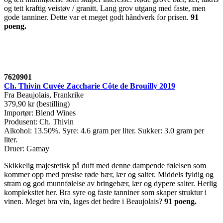
og tett kraftig veistøv / granitt. Lang grov utgang med faste, men
gode tanniner. Dette var et meget godt håndverk for prisen.
91
poeng.
7620901
Ch. Thivin Cuvée Zaccharie Côte de Brouilly 2019
Fra Beaujolais, Frankrike
379,90 kr (bestilling)
Importør: Blend Wines
Produsent: Ch. Thivin
Alkohol: 13.50%. Syre: 4.6 gram per liter. Sukker: 3.0 gram per
liter.
Druer: Gamay
Skikkelig majestetisk på duft med denne dampende følelsen som
kommer opp med presise røde bær, lær og salter. Middels fyldig og
stram og god munnfølelse av bringebær, lær og dypere salter. Herlig
kompleksitet her. Bra syre og faste tanniner som skaper struktur i
vinen. Meget bra vin, lages det bedre i Beaujolais?
91 poeng.