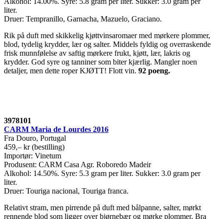
Alkohol: 14.00%. Syre: 5.8 gram per liter. Sukker: 3.0 gram per
liter.
Druer: Tempranillo, Garnacha, Mazuelo, Graciano.
Rik på duft med skikkelig kjøttvinsaromaer med mørkere plommer,
blod, tydelig krydder, lær og salter. Middels fyldig og overraskende
frisk munnfølelse av saftig mørkere frukt, kjøtt, lær, lakris og
krydder. God syre og tanniner som biter kjærlig. Mangler noen
detaljer, men dette roper KJØTT! Flott vin.
92 poeng.
3978101
CARM Maria de Lourdes 2016
Fra Douro, Portugal
459,– kr (bestilling)
Importør: Vinetum
Produsent: CARM Casa Agr. Roboredo Madeir
Alkohol: 14.50%. Syre: 5.3 gram per liter. Sukker: 3.0 gram per
liter.
Druer: Touriga nacional, Touriga franca.
Relativt stram, men pirrende på duft med bålpanne, salter, mørkt
rennende blod som ligger over bjørnebær og mørke plommer. Bra