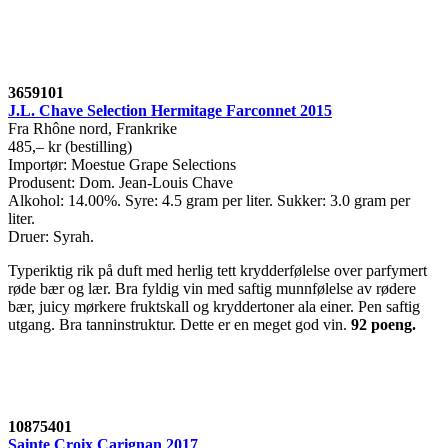
3659101
J.L. Chave Selection Hermitage Farconnet 2015
Fra Rhône nord, Frankrike
485,– kr (bestilling)
Importør: Moestue Grape Selections
Produsent: Dom. Jean-Louis Chave
Alkohol: 14.00%. Syre: 4.5 gram per liter. Sukker: 3.0 gram per
liter.
Druer: Syrah.
Typeriktig rik på duft med herlig tett krydderfølelse over parfymert
røde bær og lær. Bra fyldig vin med saftig munnfølelse av rødere
bær, juicy mørkere fruktskall og kryddertoner ala einer. Pen saftig
utgang. Bra tanninstruktur. Dette er en meget god vin.
92 poeng
.
10875401
Sainte Croix Carignan 2017