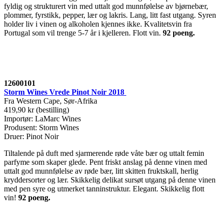
fyldig og strukturert vin med uttalt god munnfølelse av bjørnebær,
plommer, fyrstikk, pepper, lær og lakris. Lang, litt fast utgang. Syren
holder liv i vinen og alkoholen kjennes ikke. Kvalitetsvin fra
Portugal som vil trenge 5-7 år i kjelleren. Flott vin.
92 poeng
.
12600101
Storm Wines Vrede Pinot Noir 2018
Fra Western Cape, Sør-Afrika
419,90 kr (bestilling)
Importør: LaMarc Wines
Produsent: Storm Wines
Druer: Pinot Noir
Tiltalende på duft med sjarmerende røde våte bær og uttalt femin
parfyme som skaper glede. Pent friskt anslag på denne vinen med
uttalt god munnfølelse av røde bær, litt skitten fruktskall, herlig
kryddersorter og lær. Skikkelig delikat sursøt utgang på denne vinen
med pen syre og utmerket tanninstruktur. Elegant. Skikkelig flott
vin!
92 poeng
.