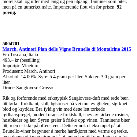
morellskall og urter med lang og pen utgang. Tanniner som biter,
men på en utmerket måte. Imponerende flott vin for prisen.
92
poeng
.
5004701
March. Antinori Pian delle Vigne Brunello di Montalcino 2015
Fra Toscana, Italia
493,– kr (bestilling)
Importør: Vinetum
Produsent: March. Antinori
Alkohol: 14.00%. Syre: 5.4 gram per liter. Sukker: 3.0 gram per
liter.
Druer: Sangiovese Grosso.
Rik og forførende med erketypisk Sangiovese-duft med røde bær,
litt tørket fruktkant, stall, høstroser på vei mot evigheten, størknet
blod og krydder. Bra fyldig vin med dette lett tørkede
rødbærspreget, modent oransje fruktskall, snev av tørkede rosiner,
høstblader og lær. Syren greier å friske opp vinen. Tanninene biter
litt, men er ikke på offensiven. Dette er nok et eksempel på at
Brunello-viner begynner å merke hardkjøret med varme og tørke,
men denne utgaven viser også at ingen har gitt opp. Ingen vin for