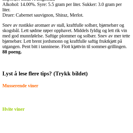
Alkohol: 14.00%. Syre: 5.5 gram per liter. Sukker: 3.0 gram per
liter.
Druer: Cabernet sauvignon, Shiraz, Merlot.
Snev av rustikke aromaer av stall, kraftfulle solbær, bjørnebær og
skogsbål. Lett sødme røper opphavet. Middels fyldig og lett rik vin
med god munnfølelse. Saftige plommer og solbær. Snev av mer tette
bjørnebær. Lett brent jordsmonn og kraftfulle saftig fruktkjøtt på
utgangen. Pent bitt i tanninene. Flott kjøttvin til sommer-grillingen.
88 poeng.
Lyst å lese flere tips? (Trykk bildet)
Musserende viner
Hvite viner