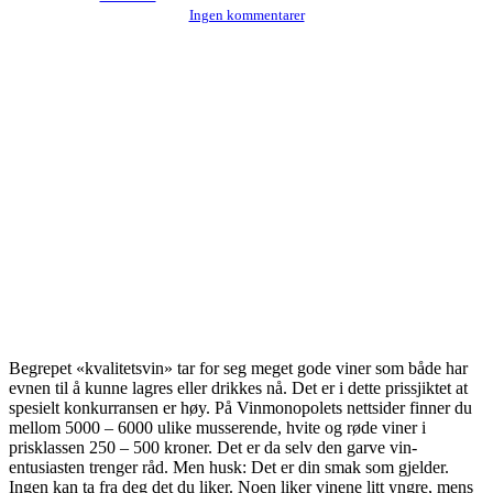
Ingen kommentarer
Begrepet «kvalitetsvin» tar for seg meget gode viner som både har
evnen til å kunne lagres eller drikkes nå. Det er i dette prissjiktet at
spesielt konkurransen er høy. På Vinmonopolets nettsider finner du
mellom 5000 – 6000 ulike musserende, hvite og røde viner i
prisklassen 250 – 500 kroner. Det er da selv den garve vin-
entusiasten trenger råd. Men husk: Det er din smak som gjelder.
Ingen kan ta fra deg det du liker. Noen liker vinene litt yngre, mens