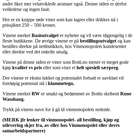
andre liker mer velutviklede aromaer også. Denne siden er derfor
veilledene og ingen fasit.
Her er en knippe røde viner som kan lagres eller drikkes nå i
prissjiktet 250 – 500 kroner.
Vinene merket
Basisutvalget
er nyheter og vil være tilgjengelig i de
fleste butikkene. De øvrige vinene er på
bestillingsutvalget
og kan
bestilles direkte på nettbutikken, hos Vinmonopolets kundesenter
eller direkte ved det enkelte utsalg.
Vinene på denne siden er viner som Botti.no mener er meget gode
kjøp
kvalitet vs pris
eller som viser et
helt spesielt særpreg
.
Der vinene er ekstra lukket og potensialet fortsatt er uavklart vil
foreløpig potensial stå i
klammetegn.
Vinene merket
RW
er smakt og bedømmet av Bottis skribent
Rune
Wasshaug.
Trykk på vinens navn for å gå til vinmonopolets nettside.
(MERK jfr lenker til vinmonopolet- all bestilling, kjøp og
utlevering skjer fra, av eller hos Vinmonopolet eller deres
samarbeidspartnere)