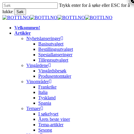
Skip
Trykk enter for å søke eller ESC for å
to
lukke
Søk
main
Close
content
Search
search
Menu
Velkommen!
Artikler
Nyhetslanseringer
Basisutvalget
Bestillingsutvalget
Spesiallanseringer
Tilleggsutvalget
Vingårdene
Vingårdsbesøk
Produsentomtaler
Vinområder
Frankrike
Italia
Tyskland
Spania
Temaer
I søkelyset
Årets beste viner
Tema-artikler
Sesong