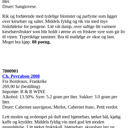
liter.
Druer: Sangiovese.
Rik og forførende med tydelige blomster og parfyme som ligger
over kirsebær og salter. Middels fyldig og rik vin med mye
fruktfølelse for pengene. Litt våt damp, over saftige litt varmere
kirsebærsfrukter som blir holdt i ørene av en friskere syre som gir liv
til vinen. Typeriktige tanniner. Bra til matfølge av okse og lam.
Meget bra kjøp.
88 poeng.
7800901
Ch. Peyrabon 2008
Fra Bordeaux, Frankrike
269,90 kr (bestilling)
Importør: B & R WINE
Alkohol: 13.50%. Syre: 5.2 gram per liter. Sukker: 3.0 gram per
liter.
Druer: Cabernet sauvignon, Merlot, Cabernet franc, Petit verdot.
Lett moden og avdempet på duft med bjørnebær, tørket bål, kjølig
kaffe og krydder. Middels fyldig vin med god lett moden
munnfølelse. Litt tørket fruktskall, bjørnebær, skogsbær lær og