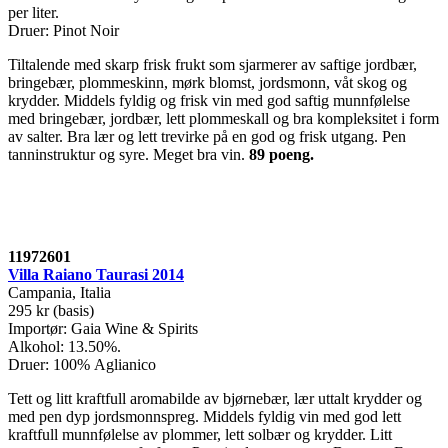
per liter.
Druer: Pinot Noir
Tiltalende med skarp frisk frukt som sjarmerer av saftige jordbær,
bringebær, plommeskinn, mørk blomst, jordsmonn, våt skog og
krydder. Middels fyldig og frisk vin med god saftig munnfølelse
med bringebær, jordbær, lett plommeskall og bra kompleksitet i form
av salter. Bra lær og lett trevirke på en god og frisk utgang. Pen
tanninstruktur og syre. Meget bra vin.
89 poeng.
11972601
Villa Raiano Taurasi 2014
Campania, Italia
295 kr (basis)
Importør: Gaia Wine & Spirits
Alkohol: 13.50%.
Druer: 100% Aglianico
Tett og litt kraftfull aromabilde av bjørnebær, lær uttalt krydder og
med pen dyp jordsmonnspreg. Middels fyldig vin med god lett
kraftfull munnfølelse av plommer, lett solbær og krydder. Litt