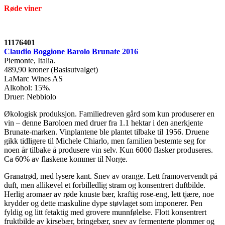
Røde viner
11176401
Claudio Boggione Barolo Brunate 2016
Piemonte, Italia.
489,90 kroner (Basisutvalget)
LaMarc Wines AS
Alkohol: 15%.
Druer: Nebbiolo
Økologisk produksjon. Familiedreven gård som kun produserer en
vin – denne Baroloen med druer fra 1.1 hektar i den anerkjente
Brunate-marken. Vinplantene ble plantet tilbake til 1956. Druene
gikk tidligere til Michele Chiarlo, men familien bestemte seg for
noen år tilbake å produsere vin selv. Kun 6000 flasker produseres.
Ca 60% av flaskene kommer til Norge.
Granatrød, med lysere kant. Snev av orange. Lett framovervendt på
duft, men allikevel et forbilledlig stram og konsentrert duftbilde.
Herlig aromaer av røde knuste bær, kraftig rose-eng, lett tjære, noe
krydder og dette maskuline dype støvlaget som imponerer. Pen
fyldig og litt fetaktig med grovere munnfølelse. Flott konsentrert
fruktbilde av kirsebær, bringebær, snev av fermenterte plommer og