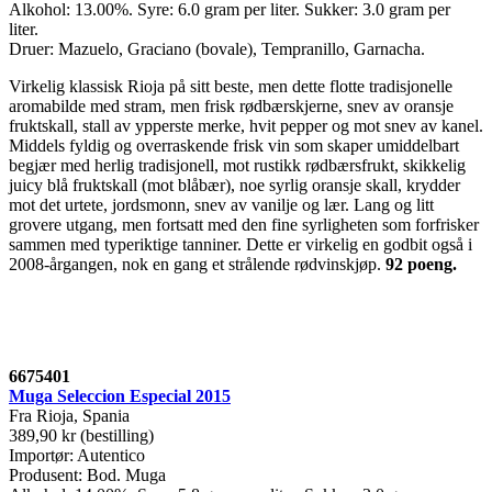
Alkohol: 13.00%. Syre: 6.0 gram per liter. Sukker: 3.0 gram per
liter.
Druer: Mazuelo, Graciano (bovale), Tempranillo, Garnacha.
Virkelig klassisk Rioja på sitt beste, men dette flotte tradisjonelle
aromabilde med stram, men frisk rødbærskjerne, snev av oransje
fruktskall, stall av ypperste merke, hvit pepper og mot snev av kanel.
Middels fyldig og overraskende frisk vin som skaper umiddelbart
begjær med herlig tradisjonell, mot rustikk rødbærsfrukt, skikkelig
juicy blå fruktskall (mot blåbær), noe syrlig oransje skall, krydder
mot det urtete, jordsmonn, snev av vanilje og lær. Lang og litt
grovere utgang, men fortsatt med den fine syrligheten som forfrisker
sammen med typeriktige tanniner. Dette er virkelig en godbit også i
2008-årgangen, nok en gang et strålende rødvinskjøp.
92 poeng.
6675401
Muga Seleccion Especial 2015
Fra Rioja, Spania
389,90 kr (bestilling)
Importør: Autentico
Produsent: Bod. Muga