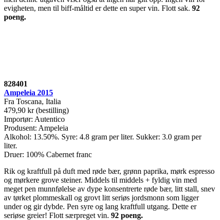
evigheten, men til biff-måltid er dette en super vin. Flott sak.
92
poeng
.
828401
Ampeleia 2015
Fra Toscana, Italia
479,90 kr (bestilling)
Importør: Autentico
Produsent: Ampeleia
Alkohol: 13.50%. Syre: 4.8 gram per liter. Sukker: 3.0 gram per
liter.
Druer: 100% Cabernet franc
Rik og kraftfull på duft med røde bær, grønn paprika, mørk espresso
og mørkere grove steiner. Middels til middels + fyldig vin med
meget pen munnfølelse av dype konsentrerte røde bær, litt stall, snev
av tørket plommeskall og grovt litt seriøs jordsmonn som ligger
under og gir dybde. Pen syre og lang kraftfull utgang. Dette er
seriøse greier! Flott særpreget vin.
92 poeng
.