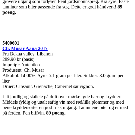
grovere utgang som forfører. Pent jordsmonnspreg. Bra syre. Faste
tanniner som biter passende fra seg. Dette er godt håndverk!
89
poeng.
5400601
Ch. Musar Aana 2017
Fra Bekaa valley, Libanon
289,90 kr (basis)
Importør: Autentico
Produsent: Ch. Musar
Alkohol: 14.00%. Syre: 5.1 gram per liter. Sukker: 3.0 gram per
liter.
Druer: Cinsault, Grenache, Cabernet sauvignon.
Litt jordlig og stallete på duft over mørke røde bær og krydder.
Middels fyldig og uttalt saftig vin med rød/lilla plommer og med
pene kryddersorter en god frisk utgang. Tanninene biter og er med
på ferden. Pen biffvin.
89 poeng.