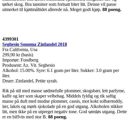
tørket skog. Bra tanniner som fortsatt biter litt. Denne vil passe
utmerket til kjøttmåltidet allerede nå. Meget godt kjøp.
88 poeng.
4399301
Seghesio Sonoma Zinfandel 2018
Fra California, Usa
299,90 kr (basis)
Importør: Fondberg
Produsent: Az. Vit. Seghesio
Alkohol: 15.00%. Syre: 6.1 gram per liter. Sukker: 3.0 gram per
liter.
Druer: Zinfandel, Petite syrah.
Rik på stil med masse sødmefulle plommer, skogsbær, lett parfyme,
kaffe og lær som skaper velbehag. Middels fyldig og rik saftig
masse på duft med modne plommer, cassis, mot kokt solbærtoddy,
lær, lakris og mørk sjokolade på en god utgang. Alkoholen stikker
litt, men ikke på en utpreget negativ tone. God sømløs utgang. Dette
er en biffvin med stor B.
88 poeng.