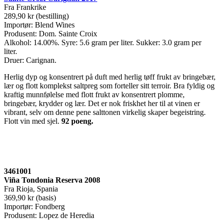
Fra Frankrike
289,90 kr (bestilling)
Importør: Blend Wines
Produsent: Dom. Sainte Croix
Alkohol: 14.00%. Syre: 5.6 gram per liter. Sukker: 3.0 gram per
liter.
Druer: Carignan.
Herlig dyp og konsentrert på duft med herlig tøff frukt av bringebær,
lær og flott komplekst saltpreg som forteller sitt terroir. Bra fyldig og
kraftig munnfølelse med flott frukt av konsentrert plomme,
bringebær, krydder og lær. Det er nok friskhet her til at vinen er
vibrant, selv om denne pene salttonen virkelig skaper begeistring.
Flott vin med sjel.
92 poeng
.
3461001
Viña Tondonia Reserva 2008
Fra Rioja, Spania
369,90 kr (basis)
Importør: Fondberg
Produsent: Lopez de Heredia