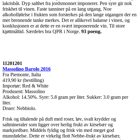
lakrisbåt. Dyp salthet fra jordsmonnet imponerer. Pen syre gir nok
friskhet til vinen. Faste tanniner på en lang utgang. Noe
alkoholfølelse i frukten som forsterkes på den lange utgangen der en
mer brennende tanke merkes. Det er allikevel balanse i vinen, og
konklusjonen er at dette er en svært imponerende vin. Til store
kjøttmåltid. Særdeles bra QPR i Norge.
93 poeng
.
11201201
Massolino Barolo 2016
Fra Piemonte, Italia
419,90 kr (bestilling)
Importør: Red & White
Produsent: Massolino
Alkohol: 14.50%. Syre: 5.8 gram per liter. Sukker: 3.0 gram per
liter.
Druer: Nebbiolo.
Frisk og tiltalende på duft med roser, løv, svalt krydder og
saltmineraler som ligger over herlig frukt av kirsebær og
markjordbær. Middels fyldig og frisk vin med meget god
munnfølelse. Dette er virkelig flott Nebbe-frukt av kirsebær,