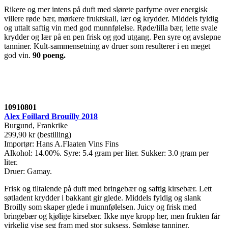
Rikere og mer intens på duft med slørete parfyme over energisk
villere røde bær, mørkere fruktskall, lær og krydder. Middels fyldig
og uttalt saftig vin med god munnfølelse. Røde/lilla bær, lette svale
krydder og lær på en pen frisk og god utgang. Pen syre og avslepne
tanniner. Kult-sammensetning av druer som resulterer i en meget
god vin.
90 poeng
.
10910801
Alex Foillard Brouilly 2018
Burgund, Frankrike
299,90 kr (bestilling)
Importør: Hans A.Flaaten Vins Fins
Alkohol: 14.00%. Syre: 5.4 gram per liter. Sukker: 3.0 gram per
liter.
Druer: Gamay.
Frisk og tiltalende på duft med bringebær og saftig kirsebær. Lett
søtladent krydder i bakkant gir glede. Middels fyldig og slank
Broilly som skaper glede i munnfølelsen. Juicy og frisk med
bringebær og kjølige kirsebær. Ikke mye kropp her, men frukten får
virkelig vise seg fram med stor suksess. Sømløse tanniner.