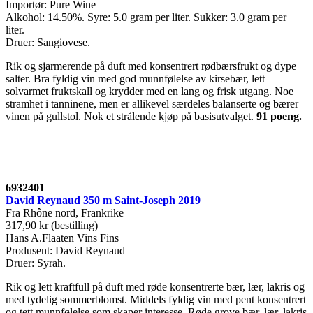
Importør: Pure Wine
Alkohol: 14.50%. Syre: 5.0 gram per liter. Sukker: 3.0 gram per
liter.
Druer: Sangiovese.
Rik og sjarmerende på duft med konsentrert rødbærsfrukt og dype
salter. Bra fyldig vin med god munnfølelse av kirsebær, lett
solvarmet fruktskall og krydder med en lang og frisk utgang. Noe
stramhet i tanninene, men er allikevel særdeles balanserte og bærer
vinen på gullstol. Nok et strålende kjøp på basisutvalget.
91 poeng.
6932401
David Reynaud 350 m Saint-Joseph 2019
Fra Rhône nord, Frankrike
317,90 kr (bestilling)
Hans A.Flaaten Vins Fins
Produsent: David Reynaud
Druer: Syrah.
Rik og lett kraftfull på duft med røde konsentrerte bær, lær, lakris og
med tydelig sommerblomst. Middels fyldig vin med pent konsentrert
og tett munnfølelse som skaper interesse. Røde grove bær, lær, lakris